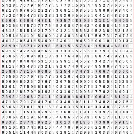
2
6
8
8
7
4
1
8
2
1
3
7
3
1
4
0
3
7
9
7
2
3
5
5
1
1
7
1
2
3
8
0
4
8
3
5
4
2
8
1
7
0
7
9
7
6
4
7
7
5
5
7
7
3
1
5
0
3
4
7
8
5
2
7
9
6
0
5
7
3
6
2
1
7
8
0
7
6
5
2
2
2
2
7
9
3
6
9
1
1
0
8
5
5
1
5
8
0
9
9
9
8
4
0
4
7
5
2
2
4
0
6
4
7
2
3
5
2
8
1
1
9
3
6
9
5
5
5
5
1
0
4
1
3
4
8
2
6
1
7
3
5
6
4
1
3
6
9
4
4
4
7
3
1
4
7
8
5
7
3
8
3
9
5
5
3
1
3
1
4
6
4
0
5
5
0
0
3
6
9
3
7
5
7
3
7
7
7
6
4
5
2
9
8
8
7
6
4
3
7
0
9
5
8
4
1
2
4
3
7
4
6
1
3
4
5
1
5
1
6
2
1
7
0
7
0
1
2
1
3
5
5
6
3
9
5
2
3
8
2
5
3
1
8
9
3
9
5
1
6
3
4
1
0
1
5
4
0
0
0
4
8
4
8
3
3
4
6
1
7
5
6
7
3
1
7
4
7
2
9
4
4
1
3
4
0
5
4
1
5
5
4
6
9
6
2
4
0
1
1
9
4
5
0
5
0
0
1
0
1
1
9
1
3
4
2
3
9
9
9
3
5
7
1
8
2
1
9
3
3
5
3
1
5
6
5
7
5
4
9
1
5
0
4
4
6
3
1
0
1
6
9
1
6
7
4
2
2
6
8
4
5
6
5
2
3
7
3
3
6
5
7
6
6
3
8
7
9
3
3
6
0
0
4
4
4
5
8
6
5
7
5
0
9
9
8
1
1
8
9
3
7
7
6
4
8
3
8
3
2
8
8
7
4
2
9
2
1
8
9
6
2
8
8
7
8
4
0
4
4
5
3
1
0
1
2
9
9
1
1
4
5
5
2
7
3
4
2
7
9
4
2
5
0
5
9
1
1
3
4
0
3
4
8
3
3
3
2
1
3
9
1
6
7
4
0
4
5
8
4
8
5
9
9
9
7
4
6
5
2
2
5
8
4
3
7
8
1
5
6
6
6
8
5
4
5
2
5
4
9
7
4
7
3
1
7
0
6
7
4
8
6
6
0
6
7
6
5
6
2
7
0
7
9
7
3
5
7
7
5
2
6
1
6
7
4
2
3
9
3
1
0
9
8
8
1
2
1
2
3
0
9
6
9
6
6
9
2
5
7
2
7
6
7
4
3
6
7
5
3
4
9
9
0
9
0
5
3
5
8
2
6
3
5
8
5
3
9
1
1
7
7
5
9
5
6
1
9
2
2
0
8
1
6
7
3
0
7
7
5
1
7
9
2
2
1
7
6
4
1
5
0
8
3
2
8
8
7
9
7
0
1
9
3
3
0
3
1
6
7
1
0
9
8
8
7
7
0
2
2
6
4
0
1
1
7
8
9
3
3
1
2
6
6
3
7
4
1
1
2
0
3
8
0
8
6
4
1
7
8
0
6
4
1
5
6
1
0
4
4
4
7
1
8
9
7
9
1
7
8
4
1
7
4
2
0
3
4
8
3
0
3
1
1
2
7
4
8
2
1
4
2
7
5
3
5
6
6
6
3
7
1
0
1
1
9
1
1
6
7
8
4
6
3
9
5
9
1
4
5
3
3
4
8
3
3
7
5
5
1
4
3
0
1
1
1
1
5
1
6
0
2
9
6
6
5
7
6
8
5
1
1
9
1
1
9
3
9
7
7
8
8
4
3
7
3
0
0
6
6
2
1
1
9
1
6
4
8
6
5
4
6
8
6
5
7
5
8
3
2
0
6
1
7
8
1
1
0
0
0
0
8
3
7
1
2
8
7
4
2
9
9
2
5
7
1
0
1
3
4
8
1
3
6
9
7
3
9
0
9
6
9
1
5
6
8
3
1
0
1
8
3
7
4
2
9
1
1
6
7
4
4
7
9
7
9
5
0
6
6
2
1
0
7
7
8
0
0
5
5
9
0
5
1
6
1
1
4
4
8
3
0
3
2
5
6
1
9
1
1
7
2
9
9
9
1
0
3
3
6
6
8
4
6
1