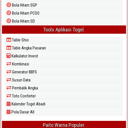
Bola Hitam SGP
Bola Hitam PCSO
Bola Hitam SD
Tools Aplikasi Togel.
Table Shio
Table Angka Pasaran
Kalkulator Invest
Kombinasi
Generator BBFS
Susun Data
Pembalik Angka
Toto Conferter
Kalender Togel Abadi
Pola Dasar All
Paito Warna Populer.