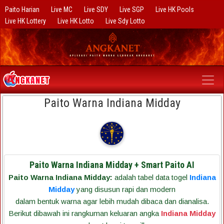
Paito Harian
Live MC
Live SDY
Live SGP
Live HK Pools
Live HK Lottery
Live HK Lotto
Live Sdy Lotto
Paito Warna Indiana Midday
Paito Warna Indiana Midday + Smart Paito AI
Paito Warna Indiana Midday:
adalah tabel data togel
Indiana
Midday
yang disusun rapi dan modern
dalam bentuk warna agar lebih mudah dibaca dan dianalisa.
Berikut dibawah ini rangkuman keluaran angka
Indiana Midday