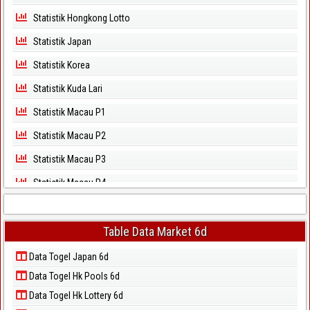
Statistik Hongkong Lotto
Statistik Japan
Statistik Korea
Statistik Kuda Lari
Statistik Macau P1
Statistik Macau P2
Statistik Macau P3
Statistik Macau P4
Statistik Macau P5
Statistik Magnum Cambodia
Table Data Market 6d
Statistik North Carolina Day
Data Togel Japan 6d
Data Togel Hk Pools 6d
Statistik North Carolina Evening
Data Togel Hk Lottery 6d
Statistik Pcso