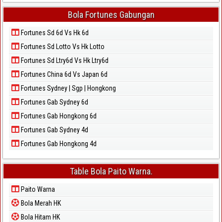
Bola Fortunes Gabungan
Fortunes Sd 6d Vs Hk 6d
Fortunes Sd Lotto Vs Hk Lotto
Fortunes Sd Ltry6d Vs Hk Ltry6d
Fortunes China 6d Vs Japan 6d
Fortunes Sydney | Sgp | Hongkong
Fortunes Gab Sydney 6d
Fortunes Gab Hongkong 6d
Fortunes Gab Sydney 4d
Fortunes Gab Hongkong 4d
Table Bola Paito Warna.
Paito Warna
Bola Merah HK
Bola Hitam HK