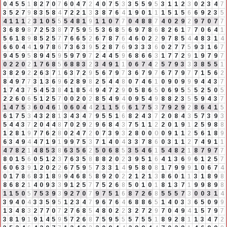
0
4
5
5
1
8
2
7
0
7
6
0
4
7
2
4
0
7
5
3
3
5
5
9
5
3
1
1
2
3
0
2
3
4
7
3
5
2
7
9
8
3
5
8
4
7
2
2
1
3
3
8
7
6
4
1
9
0
1
1
1
5
1
5
6
6
9
2
3
5
4
1
1
1
2
3
1
0
5
5
5
4
8
1
9
1
1
0
7
7
0
4
8
8
7
4
0
2
9
2
9
7
0
7
7
3
6
8
9
8
7
2
5
3
8
7
7
5
9
5
5
3
6
8
5
6
9
7
8
6
8
2
6
1
7
7
0
6
4
1
5
6
1
8
9
8
5
2
5
7
7
6
6
5
2
6
7
8
7
6
4
6
0
2
2
9
7
8
5
4
4
8
3
1
4
6
6
0
4
4
1
9
7
8
6
7
3
6
3
9
5
2
8
7
6
9
3
3
3
6
0
2
7
7
5
9
3
1
6
7
9
4
5
9
5
8
9
4
5
9
5
9
7
9
7
2
4
4
5
9
6
8
6
6
3
1
7
7
2
9
1
9
7
9
7
0
2
2
0
2
1
7
6
8
5
6
8
8
3
2
3
4
9
1
1
0
6
7
4
2
5
7
9
3
3
3
8
5
5
1
3
8
2
9
2
2
6
3
7
1
6
3
7
2
9
5
6
7
9
7
3
6
7
9
7
6
7
7
9
7
7
1
5
6
2
8
4
9
7
7
3
1
3
6
9
6
2
8
9
8
2
5
4
4
8
0
7
4
6
1
0
9
0
9
9
9
4
4
3
7
1
7
4
3
7
5
4
5
3
8
4
1
8
5
4
9
4
7
2
9
0
5
8
6
5
0
6
9
5
5
5
2
5
0
5
2
2
6
0
6
5
1
2
5
7
0
0
2
0
2
8
5
4
9
4
0
9
5
4
9
8
8
2
3
5
5
9
4
3
7
1
4
7
5
3
6
0
4
6
1
0
6
0
4
4
2
1
1
5
6
6
1
7
5
3
7
9
2
9
2
8
6
4
1
5
6
1
7
5
3
4
3
2
8
1
3
4
3
4
7
9
5
5
1
6
8
2
4
3
7
2
0
8
4
3
5
7
3
9
3
5
4
4
3
7
2
0
4
4
8
7
0
2
9
2
9
6
8
4
3
7
5
1
1
2
2
0
1
9
1
2
5
9
8
8
1
2
8
1
9
7
7
6
2
8
0
2
4
7
2
0
7
3
9
3
2
8
0
0
0
0
9
1
1
2
5
6
1
8
9
6
3
4
9
4
4
7
1
9
1
9
9
7
5
3
7
1
4
0
4
3
3
7
8
6
0
3
1
1
2
7
4
9
1
1
4
7
8
2
1
4
8
5
3
8
6
3
5
6
2
5
0
6
8
5
3
5
4
6
1
5
4
8
2
1
8
7
9
7
7
8
0
1
5
6
0
5
1
2
3
7
6
3
5
8
8
8
2
0
2
3
9
5
1
6
4
1
3
6
9
6
1
2
5
7
6
0
6
3
9
1
2
0
2
2
6
7
5
9
5
7
3
3
1
4
9
5
8
0
8
1
7
9
9
9
1
0
6
7
4
0
1
7
8
6
8
3
1
8
9
9
4
6
8
5
8
9
2
0
2
2
1
2
1
3
8
6
0
1
1
3
1
8
9
8
8
6
8
2
1
4
0
9
3
3
9
1
2
5
7
7
5
2
6
8
5
0
1
0
1
8
1
3
7
1
9
9
8
9
8
1
1
5
0
5
7
5
3
9
3
9
2
7
0
7
9
7
5
1
6
8
7
2
6
8
5
5
5
7
3
0
0
3
1
4
3
9
4
0
4
3
3
5
9
5
1
2
3
4
7
9
6
7
6
4
6
8
8
6
5
1
4
0
3
3
6
5
0
9
9
1
3
4
8
3
2
7
7
0
7
2
7
6
8
5
4
8
0
2
2
3
2
7
2
9
7
0
4
9
4
1
5
7
9
7
3
8
1
9
1
9
1
4
5
9
5
7
2
6
8
7
5
9
5
5
5
7
5
5
1
8
9
2
8
1
1
3
4
7
2