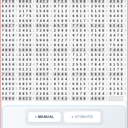
7
0
7
0
7
8
0
9
2
2
4
4
3
2
5
9
7
3
0
3
5
5
9
8
8
0
9
0
2
2
4
3
6
2
8
6
6
3
0
3
6
0
6
1
7
1
1
8
0
8
9
7
0
0
0
8
8
1
5
6
2
9
0
8
8
4
3
4
5
9
6
2
9
7
7
2
1
7
9
7
1
5
4
9
4
3
1
1
2
3
3
8
1
8
9
5
1
0
6
6
9
3
6
5
2
9
1
1
0
1
4
7
7
5
3
9
3
8
5
4
2
6
8
4
3
6
9
3
1
4
5
9
3
0
3
9
4
0
6
6
9
4
9
1
1
8
6
9
9
9
7
4
8
4
3
6
5
8
9
8
0
4
1
7
8
7
4
6
6
3
8
6
1
2
3
6
9
2
7
9
1
9
5
5
1
4
5
6
0
6
6
5
7
9
7
7
7
9
1
1
5
2
6
1
7
6
3
4
1
5
7
8
6
7
4
3
4
0
1
1
7
2
9
9
9
2
9
9
4
4
9
3
5
4
9
0
1
4
8
3
6
6
2
2
4
7
4
1
4
5
5
6
4
7
2
1
4
8
3
2
4
6
1
0
1
9
7
0
3
3
7
5
8
2
1
4
4
7
0
7
5
9
4
0
4
7
2
4
3
7
5
9
6
6
3
0
2
2
7
9
7
9
5
6
2
5
3
1
5
6
9
7
6
9
6
0
1
2
8
1
7
5
0
6
6
9
0
5
1
6
9
6
8
4
3
1
8
0
2
2
2
3
8
6
5
7
5
4
8
3
4
8
9
0
9
1
6
6
6
3
5
2
9
5
5
8
4
9
5
5
2
4
2
1
3
9
6
4
7
2
7
4
0
0
0
8
1
3
1
4
3
1
8
9
8
0
8
5
3
8
0
5
0
5
5
7
1
3
7
1
6
0
6
2
8
0
5
6
6
3
3
8
1
8
9
5
8
4
5
9
5
4
2
2
4
8
8
8
2
1
7
9
6
9
6
6
9
1
8
9
3
8
0
3
3
8
6
5
9
5
0
3
2
2
4
7
4
5
6
2
3
0
9
1
1
2
5
5
8
4
7
8
4
7
2
0
1
5
3
8
0
0
3
6
9
0
1
2
1
3
2
9
5
9
5
7
3
4
2
6
5
4
6
8
5
2
3
4
4
8
1
3
7
0
7
7
2
6
1
7
3
3
8
0
8
0
9
5
7
3
4
9
4
6
1
0
7
0
9
9
5
6
3
5
8
2
0
8
8
7
8
6
6
0
6
3
5
6
6
3
6
2
0
6
6
8
3
6
4
1
3
2
2
6
8
4
4
8
9
8
7
9
9
1
1
5
8
9
0
9
6
8
3
0
3
3
4
6
2
8
9
7
4
2
6
6
8
1
3
4
1
4
7
3
1
3
5
1
1
2
4
4
2
3
5
7
0
6
2
8
6
9
9
3
3
5
3
5
5
1
6
6
5
7
3
2
0
7
3
1
8
1
9
3
3
0
3
7
0
7
8
8
5
7
3
2
2
8
6
5
0
8
8
1
9
3
6
7
9
7
8
3
8
4
3
5
7
6
3
9
7
8
9
0
9
8
4
3
3
6
5
9
2
0
2
8
7
4
2
6
9
2
9
6
6
4
8
6
8
5
.
○ MANUAL
● OTOMATIS