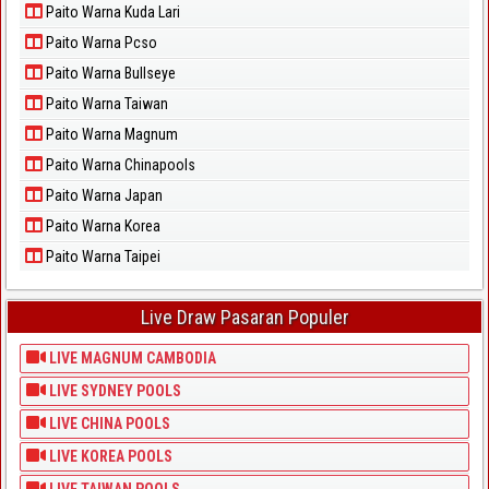
Paito Warna Kuda Lari
Paito Warna Pcso
Paito Warna Bullseye
Paito Warna Taiwan
Paito Warna Magnum
Paito Warna Chinapools
Paito Warna Japan
Paito Warna Korea
Paito Warna Taipei
Live Draw Pasaran Populer
LIVE MAGNUM CAMBODIA
LIVE SYDNEY POOLS
LIVE CHINA POOLS
LIVE KOREA POOLS