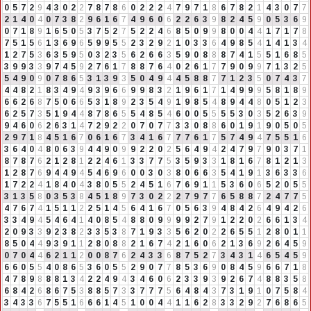
0
5
7
2
9
4
3
0
2
2
7
8
7
8
6
0
2
2
2
4
7
9
7
1
8
6
7
8
2
1
4
3
0
7
7
2
1
4
0
4
0
7
3
8
2
9
6
1
6
7
4
9
6
0
6
2
2
6
3
9
8
2
4
5
9
0
5
3
6
9
0
7
1
8
9
1
6
5
0
5
3
7
5
2
7
5
2
2
4
6
8
5
0
9
9
8
0
0
4
4
1
7
1
7
8
7
5
1
5
6
1
3
6
9
6
5
9
9
5
5
2
3
2
9
2
1
0
3
3
6
4
9
8
5
4
1
4
1
3
4
1
2
7
5
3
6
3
5
9
5
0
3
2
3
5
6
2
6
6
3
5
9
0
8
8
8
7
4
1
5
5
1
6
8
5
3
9
9
3
3
9
7
4
5
9
2
7
6
1
7
8
8
7
6
4
0
2
6
1
7
7
9
0
9
9
7
1
3
2
5
5
4
9
0
9
0
7
8
6
5
3
1
3
9
3
5
0
4
9
4
4
5
8
8
7
7
1
2
3
5
0
7
4
3
7
4
4
8
2
1
8
3
4
9
4
9
3
9
6
6
9
9
8
3
2
1
9
6
1
7
1
4
9
9
9
5
8
1
8
9
6
6
2
6
8
7
5
0
6
6
5
3
1
8
9
2
3
5
4
9
1
9
8
5
4
8
9
4
4
8
0
5
1
2
3
6
2
5
7
3
5
1
9
4
4
8
7
8
6
5
5
4
8
5
4
6
0
0
5
5
5
5
3
0
3
5
2
6
3
9
9
4
6
0
6
2
6
3
1
4
7
2
9
2
2
0
7
0
7
7
3
3
0
8
8
6
0
1
9
1
9
0
5
0
5
2
9
7
1
8
4
5
1
6
7
0
6
1
6
7
3
4
1
6
7
7
7
6
1
7
5
7
4
9
4
7
5
5
1
6
3
6
4
0
4
8
0
6
3
9
4
4
9
0
9
9
2
2
0
2
5
6
4
9
4
2
4
7
9
7
9
0
3
7
1
8
7
8
7
6
2
1
2
8
1
2
2
4
6
1
3
3
7
7
5
3
5
9
3
3
1
8
1
6
7
8
1
2
1
3
1
2
8
7
6
9
4
4
9
4
5
4
6
9
6
0
0
3
0
3
8
0
6
6
3
5
4
1
9
1
3
6
3
3
6
1
7
2
2
4
1
8
4
0
4
3
8
0
5
5
2
4
5
1
6
7
6
9
1
1
5
3
6
0
6
5
2
0
5
5
3
1
3
5
8
0
3
5
3
8
4
5
1
8
9
7
3
0
2
2
2
7
9
7
7
6
5
8
8
7
2
4
7
7
5
4
7
6
7
4
1
5
1
1
2
2
5
1
4
5
6
4
1
6
7
0
5
6
3
9
4
8
4
2
6
4
9
4
2
6
3
3
4
9
4
5
4
6
4
1
4
0
8
5
4
8
8
0
9
9
9
9
2
7
9
1
2
2
0
2
6
6
1
3
4
2
0
9
3
3
9
2
3
8
2
3
3
5
3
8
7
1
9
3
3
5
6
2
0
2
2
6
5
5
1
2
8
0
1
1
8
5
0
4
4
9
3
9
1
1
2
8
0
8
8
2
1
6
7
4
2
1
6
0
6
2
1
3
6
9
2
6
4
5
9
0
7
0
4
4
6
2
1
1
2
0
0
8
7
6
2
4
3
3
6
8
7
5
2
7
3
4
3
1
4
6
5
4
5
9
6
6
0
5
5
4
0
8
6
5
3
6
0
5
5
2
9
0
7
7
8
5
3
6
9
0
8
4
5
9
6
6
7
1
8
4
7
8
9
8
8
8
1
3
4
2
2
4
9
4
3
4
6
0
6
2
3
3
9
3
9
2
6
7
4
8
8
3
5
8
6
8
4
2
6
8
6
7
5
3
8
8
5
7
3
3
7
7
7
5
6
4
8
4
3
7
3
1
9
1
0
7
5
8
4
3
4
3
3
6
7
5
5
1
6
6
6
1
4
5
1
0
0
4
4
1
1
6
2
8
3
3
2
9
2
7
6
8
6
5