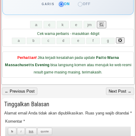
ON
OFF
GARIS
Cek warna perbaris - masukkan 4digit
Perhatian!
Jika terjadi kesalahan pada update
Paito Warna
Massachusetts Evening
bisa langsung komen atau merujuk ke web resmi
result game masing masing, terimakasih.
← Previous Post
Next Post →
Tinggalkan Balasan
Alamat email Anda tidak akan dipublikasikan.
Ruas yang wajib ditandai
*
Komentar
*