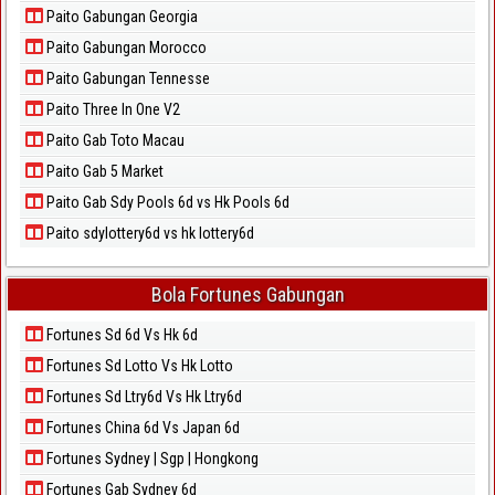
Paito Gabungan Georgia
Paito Gabungan Morocco
Paito Gabungan Tennesse
Paito Three In One V2
Paito Gab Toto Macau
Paito Gab 5 Market
Paito Gab Sdy Pools 6d vs Hk Pools 6d
Paito sdylottery6d vs hk lottery6d
Bola Fortunes Gabungan
Fortunes Sd 6d Vs Hk 6d
Fortunes Sd Lotto Vs Hk Lotto
Fortunes Sd Ltry6d Vs Hk Ltry6d
Fortunes China 6d Vs Japan 6d
Fortunes Sydney | Sgp | Hongkong
Fortunes Gab Sydney 6d