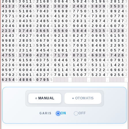
2
0
6
8
5
3
0
1
1
2
2
1
6
8
5
0
0
6
4
1
5
9
2
4
6
0
1
9
6
6
2
8
1
2
3
4
1
3
2
5
7
6
4
6
1
9
5
8
2
1
3
0
2
9
2
2
4
6
2
8
3
8
3
9
3
3
5
3
3
6
4
3
9
6
6
5
1
8
6
5
7
0
4
3
7
9
6
9
8
8
7
7
5
0
5
1
5
7
3
1
8
9
2
4
6
7
5
7
1
8
9
2
4
4
8
3
6
3
6
9
4
1
8
2
1
7
3
7
6
4
7
3
8
0
8
0
7
7
8
6
8
2
1
2
3
0
4
3
5
8
2
4
8
5
4
9
3
6
0
6
2
8
3
1
4
2
8
7
4
2
7
0
4
7
2
2
0
4
6
1
8
8
9
8
8
2
8
0
4
4
1
8
2
5
7
9
0
4
9
4
2
9
0
4
4
6
0
7
0
7
2
3
3
4
7
3
7
4
4
8
3
6
6
5
2
6
5
6
0
6
5
8
4
4
8
2
5
3
5
8
1
3
3
8
2
2
6
4
3
7
4
0
2
7
9
9
4
5
4
9
9
2
1
8
9
8
2
4
7
2
0
9
9
5
5
6
1
5
9
5
9
9
8
8
7
2
8
0
5
5
0
6
7
9
7
6
2
5
3
8
0
4
7
2
9
8
0
9
9
9
8
5
3
8
2
9
5
8
0
8
6
0
2
1
3
5
9
5
4
9
0
9
8
6
5
7
0
9
5
5
8
4
6
8
5
2
2
9
5
5
9
7
9
3
3
2
3
1
6
7
8
4
5
4
9
1
6
8
1
9
2
3
3
2
5
2
4
8
6
5
0
5
7
4
2
4
7
5
5
1
1
7
9
0
9
4
2
7
8
6
7
1
7
9
7
8
7
3
1
4
6
9
3
6
9
7
4
2
6
8
5
5
7
9
7
6
1
5
8
4
0
3
7
5
3
0
4
4
6
1
5
2
7
0
7
5
5
0
4
4
0
7
9
1
1
2
2
3
6
9
9
0
8
6
5
9
2
3
4
7
6
5
1
4
5
1
4
5
7
3
5
3
1
1
2
1
4
2
0
2
9
5
9
7
7
6
0
0
4
4
4
8
8
4
3
8
1
1
4
5
5
4
9
9
9
0
7
2
2
4
6
9
6
3
9
0
7
9
2
2
5
0
9
1
1
6
3
2
7
9
7
9
1
8
9
5
5
0
7
7
5
2
3
4
7
9
2
5
6
2
6
2
5
4
9
4
8
8
6
5
0
7
9
5
5
.
.
.
.
○ MANUAL
● OTOMATIS
ON
OFF
GARIS