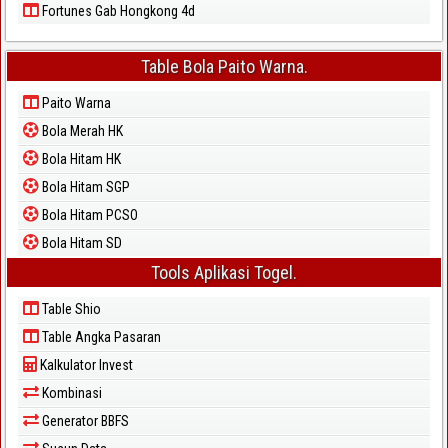
Fortunes Gab Hongkong 4d
Table Bola Paito Warna.
Paito Warna
Bola Merah HK
Bola Hitam HK
Bola Hitam SGP
Bola Hitam PCSO
Bola Hitam SD
Tools Aplikasi Togel.
Table Shio
Table Angka Pasaran
Kalkulator Invest
Kombinasi
Generator BBFS