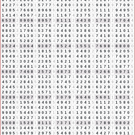
4
2
2
7
9
4
5
7
3
1
5
7
7
7
5
6
2
8
0
8
3
9
3
2
5
9
8
6
3
9
7
7
0
9
9
1
3
8
5
4
7
6
6
8
5
8
9
6
9
6
6
3
3
1
4
6
2
0
5
5
3
1
1
1
2
9
4
9
5
5
1
4
1
4
5
4
5
6
7
4
2
2
1
0
1
1
1
6
7
4
2
3
7
5
3
7
5
2
8
1
0
0
1
5
6
6
5
3
8
2
0
9
0
6
6
8
9
5
7
3
8
1
1
1
2
4
4
3
0
3
1
7
9
2
2
6
7
0
4
4
4
9
1
6
7
3
4
1
5
6
8
3
7
6
4
7
2
8
4
3
5
5
0
3
3
7
0
6
5
2
4
3
8
0
8
9
8
0
3
3
1
7
9
6
6
5
3
7
6
4
0
4
6
9
6
9
3
8
6
5
3
9
6
9
6
3
1
0
1
1
6
4
2
5
7
6
1
3
0
3
3
7
8
5
4
9
9
8
6
5
2
8
6
9
6
7
4
1
8
9
8
4
5
4
9
9
4
4
6
1
5
2
8
2
1
8
2
8
5
4
7
2
4
9
4
6
1
5
8
4
0
7
9
2
2
2
4
6
3
9
3
5
2
4
6
1
0
6
4
1
9
3
8
7
6
8
5
2
4
6
1
5
5
1
6
7
6
9
8
8
8
8
0
0
0
3
8
5
0
5
1
8
9
8
8
1
8
1
5
6
0
3
1
9
1
0
4
8
3
2
7
6
9
0
9
6
2
0
5
5
6
9
4
9
4
1
9
3
8
2
7
6
1
8
9
9
9
8
4
3
4
4
0
3
3
2
6
2
5
7
7
6
9
3
3
1
0
7
5
3
3
0
2
4
6
2
3
8
5
4
1
6
2
1
3
6
4
5
8
4
5
0
7
1
8
7
2
9
7
7
7
9
3
8
2
8
4
8
1
9
2
4
1
7
8
6
3
3
9
3
9
9
4
8
3
2
1
7
1
8
5
8
7
7
5
6
8
0
8
8
7
4
6
8
5
2
5
7
2
9
4
8
7
3
1
9
7
0
0
0
9
2
6
6
3
5
9
7
1
8
0
0
5
8
4
8
9
1
9
1
9
1
2
3
5
5
8
3
7
1
8
6
4
2
6
1
1
0
7
7
3
8
3
9
3
4
5
7
4
2
2
8
4
1
5
2
3
0
3
3
6
7
4
5
9
2
2
2
6
8
8
9
3
6
9
2
4
0
3
3
2
4
4
5
9
0
1
5
2
7
8
8
3
5
8
6
5
6
7
4
4
2
9
8
8
6
3
2
9
2
2
1
8
9
8
2
8
2
2
4
0
2
0
1
1
1
5
7
1
8
5
1
0
5
5
7
2
2
7
9
6
9
4
3
7
6
9
2
0
2
0
2
8
9
8
6
2
0
7
7
9
3
9
7
7
3
0
7
9
7
6
6
4
6
1
5
6
0
1
1
1
8
3
1
4
2
0
4
5
9
1
9
5
4
9
6
4
6
8
5
4
9
4
3
7
2
0
4
1
5
6
1
1
2
3
1
5
8
6
5
0
8
0
0
0
7
6
5
8
4
4
2
0
5
5
1
0
8
2
1
2
9
6
7
4
6
8
1
9
1
0
0
9
2
2
9
9
8
8
7
5
4
4
5
9
9
0
3
7
1
1
5
1
4
5
1
2
6
0
6
6
0
3
3
6
8
6
7
0
7
4
5
3
2
5
8
2
3
7
1
3
0
6
9
6
3
2
0
8
8
0
8
0
4
4
9
1
0
0
0
5
2
0
7
7
5
0
0
8
8
1
5
2
8
1
8
1
1
1
2
7
3
7
1
8
4
2
1
0
1
1
7
8
9
8
0
8
0
2
2
8
5
0
6
6
3
4
4
9
4
0
3
7
6
4
5
1
6
2
8
0
7
4
7
2
8
9
5
2
7
8
3
0
1
1
0
9
9
5
5
6
6
7
9
7
2
9
7
5
3
5
4
6
8
5
3
5
5
9
5
4
4
2
7
9
6
9
1
1
2