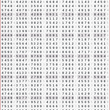
6
9
7
1
8
6
4
2
0
2
6
5
4
2
6
6
6
8
4
3
7
4
4
8
3
1
1
4
3
7
4
4
5
0
5
7
9
4
8
3
4
3
1
0
1
3
5
0
4
4
9
6
2
8
1
6
8
2
4
6
9
0
2
3
5
8
7
6
2
8
5
7
6
4
1
4
0
7
8
6
2
4
8
0
8
2
3
9
7
7
4
2
4
1
5
4
9
1
9
1
7
4
6
7
4
4
1
4
2
6
1
4
7
3
1
4
2
8
9
8
5
9
3
1
4
7
1
2
6
8
8
3
9
3
3
8
4
6
3
9
6
8
0
2
2
3
5
8
6
5
5
4
0
6
6
8
1
1
2
3
9
5
9
2
2
6
3
1
1
2
2
2
9
8
8
6
1
6
7
4
1
6
0
5
5
0
8
2
5
7
3
5
4
2
6
1
7
6
7
4
9
8
7
6
4
5
1
2
3
5
0
3
2
0
2
9
6
1
6
7
9
1
9
4
4
4
2
8
0
8
6
8
3
0
3
5
7
4
9
4
5
7
2
1
3
0
3
2
1
3
1
3
9
9
9
3
7
2
8
1
7
5
3
9
3
0
3
8
7
6
0
2
9
3
3
8
3
2
6
8
4
4
4
9
4
9
9
4
8
3
2
6
9
1
1
0
0
9
1
1
5
5
4
6
1
9
1
7
4
2
2
9
2
7
9
6
9
2
1
3
7
0
2
4
6
1
7
0
6
6
2
8
1
7
8
8
6
6
7
4
9
1
8
7
6
8
7
8
7
6
9
2
9
6
6
0
5
6
4
1
5
3
2
6
8
0
3
4
3
7
3
0
1
2
3
8
1
5
1
6
5
6
4
1
5
8
9
9
8
8
2
6
9
6
6
4
5
2
9
2
6
5
9
0
9
9
9
0
8
8
3
8
9
3
3
4
1
6
4
1
0
5
9
3
3
1
7
0
7
7
7
0
6
0
6
3
8
0
4
4
8
6
0
1
1
4
7
1
7
8
2
8
6
2
8
8
0
1
3
4
5
0
1
0
1
9
7
6
8
5
0
6
6
8
5
5
1
6
2
8
2
3
2
3
5
9
9
9
4
4
3
4
5
0
5
6
8
4
7
2
9
0
0
7
7
2
5
8
0
8
5
9
2
9
2
6
3
7
9
7
0
5
6
7
4
6
5
2
0
2
6
2
0
4
4
7
0
9
3
3
3
7
5
8
4
2
8
8
6
5
0
3
3
4
7
3
9
0
9
9
7
9
8
2
1
8
8
1
9
1
7
5
6
2
8
6
7
2
2
4
7
6
8
3
2
4
2
3
2
5
8
9
2
4
6
4
7
0
6
6
4
1
3
3
6
6
9
8
9
8
2
4
5
1
6
8
2
2
4
6
2
5
2
8
1
8
1
8
7
6
5
0
7
8
6
1
4
4
3
7
2
7
9
8
8
5
3
6
3
9
9
8
0
7
7
7
3
8
7
6
5
9
4
9
4
8
9
2
8
1
1
3
7
7
5
2
6
2
3
5
6
9
3
6
9
3
9
2
9
2
4
5
5
3
8
1
3
9
8
8
2
6
0
4
4
3
7
1
5
6
9
2
8
7
6
9
5
1
6
7
3
4
4
2
6
3
9
3
0
3
6
6
2
6
8
4
5
6
6
3
3
2
4
7
2
5
9
1
0
1
7
5
8
5
4
8
5
9
4
4
2
1
3
7
1
1
9
7
8
6
4
7
4
4
8
8
3
8
5
4
9
3
5
6
2
8
2
4
1
5
7
6
2
1
3
1
6
2
9
2
7
6
5
1
6
1
3
4
9
4
9
3
7
7
5
2
4
3
3
6
9
5
0
0
0
4
4
2
8
1
4
0
9
6
6
5
5
4
4
8
6
3
3
8
2
7
1
2
6
8
9
5
2
1
3
4
2
2
1
3
3
6
6
3
9
8
5
0
5
5
2
3
3
6
9
7
5
1
6
7
3
3
0
0
0
1
9
9
9
9
8
6
6
6
3
3
7
0
3
3
1
9
0
0
0
9
0
0
1
1