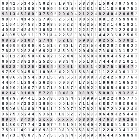
9
0
4
1
5
5
3
4
5
9
5
0
2
7
9
1
9
4
3
7
5
8
7
0
7
1
5
8
4
3
9
7
5
0
5
3
6
5
1
6
3
1
9
0
9
7
0
9
9
9
6
8
3
4
7
8
2
8
1
9
8
1
1
8
9
9
6
7
5
3
9
3
1
3
4
5
2
8
0
8
3
7
5
9
5
2
9
4
0
4
2
1
2
2
4
8
2
4
0
4
2
0
6
5
2
9
0
0
7
7
4
3
4
5
9
2
7
9
6
6
2
5
6
1
7
0
0
5
5
1
9
8
1
2
3
5
9
9
8
8
1
1
6
4
1
0
4
5
3
8
3
2
9
8
8
6
6
2
2
4
4
5
2
5
7
6
2
3
1
4
6
1
8
2
1
4
0
8
8
7
4
2
4
3
7
1
0
5
3
8
6
8
8
3
2
2
2
3
7
1
0
3
5
7
3
2
2
9
8
8
4
3
0
5
5
6
6
1
1
2
7
7
1
3
4
2
2
5
3
8
8
6
9
1
1
4
4
2
3
5
8
2
5
0
5
9
8
7
2
9
6
1
0
7
7
2
7
4
3
7
6
2
1
3
4
6
9
0
3
3
9
2
5
5
1
5
3
8
2
1
6
4
6
9
6
4
2
0
6
6
6
1
5
1
6
7
4
3
1
4
7
2
3
5
8
4
8
2
0
2
3
0
0
2
2
7
8
3
2
5
2
8
2
4
6
6
9
2
3
5
3
5
0
6
6
2
9
4
0
4
7
3
6
6
3
3
1
5
2
7
6
3
1
1
2
9
8
5
8
4
0
6
8
2
1
6
2
4
4
8
6
0
5
8
4
9
0
9
4
4
5
2
4
8
3
9
6
8
3
2
8
9
2
0
2
2
5
2
0
2
9
8
3
4
7
5
5
1
0
1
7
4
4
4
8
3
1
0
1
1
6
8
3
8
2
6
1
2
6
8
3
6
8
4
3
8
0
4
1
5
8
6
3
1
4
2
0
7
5
3
0
6
4
7
2
9
7
5
9
5
0
4
5
6
2
1
0
9
6
6
4
2
2
8
1
5
6
3
4
7
1
1
2
2
4
3
6
1
1
2
8
4
8
6
5
3
3
5
4
9
3
3
1
5
6
9
3
5
5
1
0
8
0
8
8
3
2
4
2
6
9
3
7
6
4
4
4
6
4
1
1
2
8
4
3
2
6
2
6
8
0
9
6
7
4
1
7
5
1
6
1
9
6
6
3
1
6
5
3
8
4
9
2
9
2
1
6
0
7
7
8
3
7
1
8
9
1
5
7
3
4
5
9
2
2
5
0
8
5
4
6
0
1
2
3
8
2
1
4
5
0
1
8
9
8
5
7
2
8
1
8
4
3
9
3
0
3
9
5
5
5
0
0
3
3
9
3
2
2
4
8
4
7
9
7
9
4
4
1
5
2
5
7
8
6
0
3
3
4
7
3
0
9
9
9
1
9
2
2
4
9
5
7
7
5
9
0
5
4
9
7
3
8
2
1
1
0
6
0
6
0
0
1
6
7
7
1
1
4
5
3
8
8
7
6
9
3
9
6
6
5
5
0
6
6
6
4
8
0
8
7
8
1
1
2
2
9
9
7
7
0
7
8
2
1
9
8
7
2
9
2
0
2
4
6
3
6
7
5
3
5
2
4
4
8
9
3
6
1
7
1
3
6
2
8
7
6
6
3
9
9
6
4
9
4
2
5
4
4
8
8
9
0
7
7
8
4
3
0
3
x
x
x
x
0
x
x
x
x
0
6
8
0
0
0
4
7
6
3
9
3
6
2
6
8
9
1
8
0
8
7
7
7
4
2
3
9
9
7
7
2
6
1
9
1
0
8
4
9
4
2
8
6
8
5
1
9
1
8
9
7
5
9
1
1
4
9
1
4
5
8
9
3
2
5
0
3
0
0
0
5
3
6
7
4
1
2
2
0
2
3
4
1
2
3
8
7
7
3
1
4
0
8
7
6
9
7
7
5
3
5
3
3
4
7
5
8
6
9
6
0
6
4
4
8
5
8
8
9
8