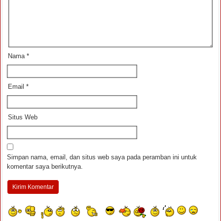
Nama
*
Email
*
Situs Web
Simpan nama, email, dan situs web saya pada peramban ini untuk
komentar saya berikutnya.