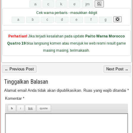
Cek warna perbaris - masukkan 4digit
Perhatian!
Jika terjadi kesalahan pada update
Paito Warna Morocco
Quatro 19
bisa langsung komen atau merujuk ke web resmi result game
masing masing, terimakasih.
← Previous Post
Next Post →
Tinggalkan Balasan
Alamat email Anda tidak akan dipublikasikan.
Ruas yang wajib ditandai
*
Komentar
*