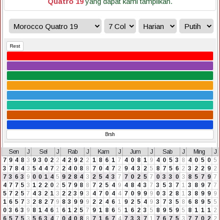
Quatro 19
yang dapat kami tampilkan.
Rest
Brsh
Sen
J
Sel
J
Rab
J
Kam
J
Jum
J
Sab
J
Ming
J
7
9
4
8
3
9
3
0
2
2
4
2
9
2
2
1
8
6
1
7
4
0
8
1
9
4
0
5
3
8
4
0
5
0
5
3
7
8
4
3
5
4
4
7
2
2
4
0
8
8
7
0
4
7
2
9
4
3
2
5
8
7
5
6
2
3
2
2
9
2
7
3
6
3
9
0
0
1
4
5
9
2
8
4
3
2
5
4
3
7
7
0
2
5
7
0
3
3
0
3
8
5
7
9
7
4
7
7
5
3
1
2
2
0
2
5
7
9
8
8
7
2
5
4
9
4
8
4
3
7
3
5
3
7
1
3
8
9
7
7
5
7
2
5
7
4
3
2
1
3
2
2
3
9
3
4
7
0
4
4
7
0
9
9
9
0
3
2
8
1
3
8
9
9
9
1
6
5
7
3
2
8
2
7
9
8
3
9
9
9
2
2
4
6
1
9
2
5
4
9
3
7
3
5
8
6
8
9
5
5
0
3
6
3
9
8
1
4
6
1
6
1
2
5
7
9
1
8
6
5
1
6
2
3
5
8
9
5
9
5
8
1
1
1
2
6
5
7
5
3
5
6
3
4
7
0
4
0
8
8
7
1
6
7
4
7
3
3
7
1
7
6
7
5
3
7
7
0
2
2