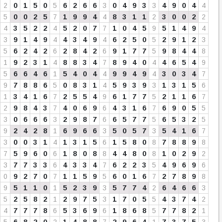
2
0
1
5
0
5
6
2
6
6
3
0
4
9
3
3
4
9
0
4
4
5
0
0
2
5
7
1
9
9
4
4
8
3
1
1
2
3
0
0
2
2
4
3
5
2
2
4
5
2
0
7
7
1
0
4
5
9
5
1
4
9
4
3
9
1
4
9
4
4
3
4
9
4
6
2
5
0
5
2
9
1
2
3
5
6
2
4
2
6
2
8
4
2
6
9
1
7
7
5
9
8
4
4
8
1
9
2
3
1
4
8
8
3
4
7
8
9
4
0
4
4
6
5
4
9
5
6
6
4
6
1
5
4
0
4
4
9
9
4
9
4
3
0
3
4
7
9
7
8
8
6
5
0
8
3
1
4
5
9
3
9
3
1
3
1
5
6
1
3
4
1
6
7
2
5
5
4
9
6
1
7
7
5
2
1
1
6
7
2
9
8
4
3
7
4
0
6
9
6
4
3
1
6
7
6
9
0
5
5
3
0
6
6
6
3
2
9
8
7
6
6
5
7
7
5
6
5
3
2
5
9
2
4
2
8
1
6
9
6
6
3
5
0
5
7
3
5
4
1
6
7
3
0
0
3
1
4
1
3
1
5
6
1
5
8
0
8
7
8
8
9
8
7
5
9
6
0
6
1
8
0
8
8
4
4
8
0
8
1
0
2
9
2
3
7
7
3
3
6
4
3
3
4
7
6
2
2
3
5
4
9
6
9
6
0
9
2
7
0
7
1
1
5
9
5
6
0
1
6
7
2
7
8
9
8
9
5
1
1
0
1
5
2
3
9
3
5
7
7
4
2
6
4
6
6
3
5
2
5
8
2
1
2
9
7
5
3
1
7
0
5
5
4
3
7
4
2
4
7
7
7
8
6
5
3
6
9
6
1
8
6
8
5
7
7
8
2
1