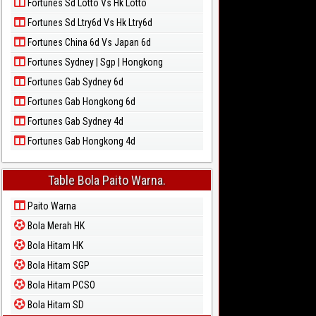
Fortunes Sd Lotto Vs Hk Lotto
Fortunes Sd Ltry6d Vs Hk Ltry6d
Fortunes China 6d Vs Japan 6d
Fortunes Sydney | Sgp | Hongkong
Fortunes Gab Sydney 6d
Fortunes Gab Hongkong 6d
Fortunes Gab Sydney 4d
Fortunes Gab Hongkong 4d
Table Bola Paito Warna.
Paito Warna
Bola Merah HK
Bola Hitam HK
Bola Hitam SGP
Bola Hitam PCSO
Bola Hitam SD