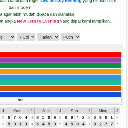
dalah tabel data togel
New Jersey Evening
yang disusun rapi
dan modern
 agar lebih mudah dibaca dan dianalisa.
ran angka
New Jersey Evening
yang dapat kami tampilkan.
Brsh
J
Kam
J
Jum
J
Sab
J
Ming
J
2
0
7
0
4
4
8
1
0
9
9
9
9
4
2
6
6
9
8
1
9
9
5
9
1
3
4
6
4
5
9
5
4
5
8
4
3
9
2
7
7
5