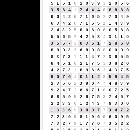
5
1
5
1
6
2
0
3
9
3
2
0
5
6
3
5
6
4
1
7
4
4
4
8
8
8
6
8
6
0
4
2
6
7
1
6
5
2
7
0
4
9
6
3
4
2
6
7
1
5
5
1
1
4
3
9
2
4
3
2
5
8
0
6
0
6
0
5
6
8
5
5
6
5
2
4
2
5
8
4
3
1
1
0
3
5
5
7
3
0
3
6
1
7
2
8
6
8
8
9
0
3
3
6
8
9
8
8
0
0
9
9
8
3
7
3
1
1
1
4
7
2
3
6
5
5
8
4
5
1
6
2
1
7
5
3
3
8
2
0
4
2
7
3
1
8
9
6
6
3
4
3
7
5
9
0
7
6
4
0
1
1
2
3
5
9
4
5
2
3
5
6
2
3
9
0
4
4
4
8
3
9
9
2
4
7
2
6
6
7
1
8
0
7
2
5
6
8
5
9
5
2
6
7
5
3
7
4
5
7
2
2
3
3
6
1
2
4
3
7
9
3
0
0
1
3
3
6
9
3
8
9
7
7
3
4
7
2
7
2
3
6
9
8
1
9
6
6
6
0
9
5
7
3
2
7
9
1
7
7
0
7
3
5
2
2