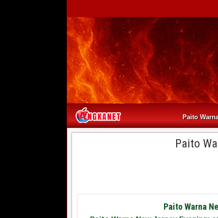
Paito Warn
Paito Wa
Paito Warna Ne