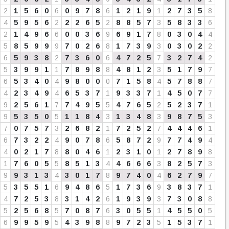
2
1
5
6
0
6
0
9
7
8
6
1
2
1
9
1
2
7
3
5
8
4
5
9
5
6
2
2
2
6
5
2
8
8
5
7
3
5
8
3
3
6
2
1
4
9
6
6
0
0
3
6
9
6
9
1
7
8
0
3
0
4
4
5
8
5
9
9
9
7
0
2
6
8
1
7
3
9
3
0
3
0
2
2
6
5
9
3
8
2
7
3
6
0
6
4
7
2
5
7
3
2
7
4
2
5
3
9
9
1
1
7
8
9
8
8
4
8
1
2
3
5
1
7
9
7
6
5
3
4
0
4
9
8
0
0
0
7
1
5
8
4
5
7
8
8
7
4
2
3
4
9
4
6
5
3
7
1
9
3
3
7
1
4
5
0
7
7
9
2
5
6
1
7
7
4
9
5
5
4
7
6
5
2
5
2
3
7
1
9
5
3
5
0
5
1
1
8
4
3
1
3
4
8
3
9
8
7
5
3
7
0
7
5
7
3
2
6
8
2
1
7
2
5
2
7
4
4
4
6
1
6
7
3
2
2
4
9
0
7
8
6
5
8
7
2
9
7
7
4
9
4
4
0
2
1
7
8
8
0
4
6
1
2
3
1
0
1
2
7
8
9
8
1
7
6
0
5
5
8
5
1
3
4
4
6
6
6
3
8
2
5
7
3
9
9
3
1
3
4
3
0
1
7
8
9
7
4
0
4
6
2
7
9
7
5
3
5
5
1
6
9
4
8
6
5
1
7
3
6
9
3
8
3
7
1
4
7
2
5
3
8
3
1
4
2
6
1
9
3
9
3
7
3
0
8
8
5
2
5
6
8
5
7
0
8
7
6
3
0
5
5
1
4
5
5
0
5
6
9
9
5
9
5
4
3
9
8
8
9
7
2
3
5
1
5
3
7
1