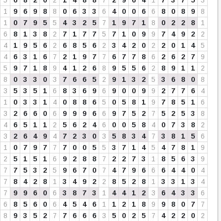
5
6
8
2
0
2
1
4
8
8
7
2
9
6
4
1
7
3
7
5
3
1
9
6
9
8
8
0
6
3
3
6
4
0
0
6
6
8
0
8
9
8
1
0
7
9
5
5
4
3
2
5
7
1
9
7
1
8
0
2
2
8
1
6
8
1
3
8
2
7
1
7
7
5
7
1
0
9
9
7
4
9
2
2
4
1
9
5
6
2
6
8
5
6
2
3
4
2
0
2
2
0
1
4
5
4
6
3
1
6
7
2
1
9
7
7
6
7
7
8
6
2
6
2
7
9
5
9
7
1
8
9
4
1
2
6
8
9
5
5
6
2
8
9
1
1
2
8
0
3
3
0
3
7
6
6
5
2
9
1
3
2
5
3
6
8
0
8
3
5
3
5
1
6
8
3
6
9
6
9
0
0
9
9
2
7
7
6
4
1
0
3
3
1
4
0
8
8
6
5
0
5
8
1
9
7
8
5
1
6
3
2
6
6
0
6
9
9
9
6
6
9
7
5
2
7
5
2
5
3
8
4
6
5
1
1
2
5
6
2
4
6
0
0
5
8
4
0
7
3
8
2
3
2
6
4
9
4
7
2
3
0
3
5
8
3
4
7
3
8
1
5
6
1
0
7
9
7
7
7
0
0
5
5
3
7
1
4
5
4
7
8
1
9
2
5
1
5
1
6
9
2
8
8
7
2
2
7
3
1
8
5
6
3
9
7
7
5
3
2
5
9
6
7
0
7
4
7
9
6
6
6
4
4
0
4
7
8
4
2
8
1
3
4
9
2
2
8
5
2
8
1
3
3
1
3
4
7
9
9
6
0
6
3
8
7
3
1
4
4
1
2
3
6
4
3
3
6
6
8
5
6
0
6
4
5
4
6
1
1
2
1
8
9
9
8
0
7
7
8
9
3
5
2
7
7
6
6
6
3
5
0
2
5
7
4
2
2
0
2