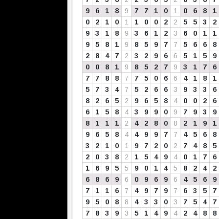
9
6
1
8
9
7
7
1
0
1
0
6
8
1
0
2
1
0
1
1
0
0
2
2
5
5
3
2
9
3
1
8
9
3
6
1
2
3
6
0
1
1
9
5
8
1
9
8
5
9
7
7
5
6
6
8
2
8
4
7
2
3
2
9
6
6
5
1
5
9
0
0
8
1
9
8
5
2
7
9
3
1
7
6
7
7
8
8
7
7
5
0
6
6
4
1
8
1
5
7
3
4
7
5
2
6
6
3
9
3
3
6
8
2
6
5
2
9
6
5
8
4
0
0
2
6
6
1
5
8
4
3
9
9
0
9
7
9
3
9
8
1
1
1
2
4
2
8
0
8
2
1
9
1
9
6
5
8
4
4
9
9
7
7
4
5
6
8
3
2
1
0
1
9
7
2
0
2
7
4
8
5
2
0
3
8
2
1
5
4
9
4
0
1
7
6
1
6
9
5
5
9
0
1
4
5
8
2
4
2
6
8
6
9
6
0
9
6
9
6
4
5
6
9
7
1
1
6
7
4
9
7
9
7
6
3
5
7
9
5
0
8
8
4
3
3
0
3
7
5
4
7
7
8
3
9
3
5
1
4
9
4
2
4
8
8