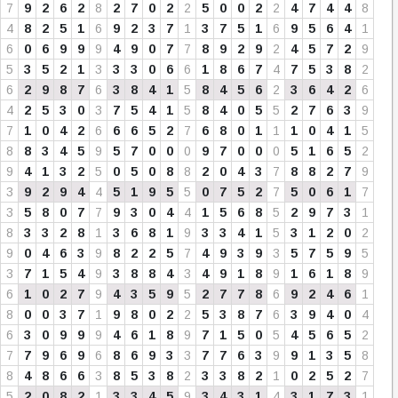
7
9
2
6
2
8
2
7
0
2
2
5
0
0
2
2
4
7
4
4
8
4
8
2
5
1
6
9
2
3
7
1
3
7
5
1
6
9
5
6
4
1
6
0
6
9
9
9
4
9
0
7
7
8
9
2
9
2
4
5
7
2
9
5
3
5
2
1
3
3
3
0
6
6
1
8
6
7
4
7
5
3
8
2
6
2
9
8
7
6
3
8
4
1
5
8
4
5
6
2
3
6
4
2
6
4
2
5
3
0
3
7
5
4
1
5
8
4
0
5
5
2
7
6
3
9
7
1
0
4
2
6
6
6
5
2
7
6
8
0
1
1
1
0
4
1
5
8
8
3
4
5
9
5
7
0
0
0
9
7
0
0
0
5
1
6
5
2
9
4
1
3
2
5
0
5
0
8
8
2
0
4
3
7
8
8
2
7
9
3
9
2
9
4
4
5
1
9
5
5
0
7
5
2
7
5
0
6
1
7
3
5
8
0
7
7
9
3
0
4
4
1
5
6
8
5
2
9
7
3
1
8
3
3
2
8
1
3
6
8
1
9
3
3
4
1
5
3
1
2
0
2
9
0
4
6
3
9
8
2
2
5
7
4
9
3
9
3
5
7
5
9
5
3
7
1
5
4
9
3
8
8
4
3
4
9
1
8
9
1
6
1
8
9
6
1
0
2
7
9
4
3
5
9
5
2
7
7
8
6
9
2
4
6
1
8
0
0
3
7
1
9
8
0
2
2
5
3
8
7
6
3
9
4
0
4
6
3
0
9
9
9
4
6
1
8
9
7
1
5
0
5
4
5
6
5
2
7
7
9
6
9
6
8
6
9
3
3
7
7
6
3
9
9
1
3
5
8
8
4
8
6
6
3
8
5
3
8
2
3
3
8
2
1
0
2
5
2
7
5
2
0
8
2
1
3
3
4
5
9
3
4
3
1
4
3
1
7
3
1