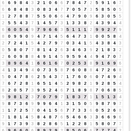
6
6
9
8
4
3
2
1
0
6
6
7
8
4
7
2
5
9
1
6
7
6
6
8
4
8
3
0
8
3
4
7
7
0
5
7
3
5
8
5
0
5
1
2
7
8
8
7
5
5
0
6
6
4
7
9
0
9
6
3
0
5
5
2
5
5
4
3
7
1
4
5
7
3
1
3
3
8
2
4
3
9
4
4
6
6
0
5
4
9
7
9
6
6
3
5
1
1
1
2
9
9
2
7
9
8
0
9
9
0
9
4
7
1
4
5
6
4
7
3
1
0
0
5
8
4
2
7
2
4
1
5
4
2
7
9
7
0
3
4
1
5
4
3
8
4
3
0
5
8
0
7
7
8
1
4
2
6
3
4
6
3
9
2
1
8
3
2
2
6
0
9
8
8
4
9
1
4
5
9
5
9
4
4
9
4
7
0
7
3
8
9
6
4
1
6
6
1
6
7
0
2
5
3
8
9
1
6
9
6
4
1
3
4
9
4
0
7
3
5
8
7
6
0
8
8
4
7
2
6
8
5
0
4
7
8
6
2
5
4
3
7
1
7
6
0
6
0
7
4
9
4
7
6
7
2
8
1
6
5
1
4
5
2
9
8
2
1
9
2
8
5
4
8
2
0
5
7
3
9
5
2
4
6
7
1
8
9
8
7
0
6
8
5
9
9
8
1
2
3
7
0
7
9
7
1
8
3
7
1
1
5
1
3
4
9
8
7
3
6
9
9
9
6
4
1
3
1
5
0
5
9
8
7
9
7
1
1
7
2
5
7
0
4
1
5
6
7
7
3
3
6
0
5
2
6
8
7
1
8
1
4
5
8
4
8
7
6
5
4
6
6
3
3
6
6
9
6
9
1
7
3
9
3
8
2
8
6
5
1
2
2
8
1
5
8
0
7
7
6
9
6
6
0
6
8
9
2
9
2
8
5
0
6
6
7
7
7
4
2