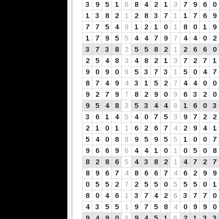
3
9
5
1
6
8
4
2
1
3
7
9
6
0
1
3
8
2
1
2
8
3
7
1
1
7
6
9
7
7
5
4
9
1
2
1
0
1
8
0
1
9
1
7
9
5
5
4
4
7
9
7
4
4
0
2
3
7
3
8
2
5
5
8
2
1
2
6
6
0
2
5
4
8
3
4
8
2
1
3
7
2
7
1
9
0
9
0
9
5
3
7
3
1
5
0
4
7
8
7
4
9
4
3
1
5
2
7
4
4
0
0
9
2
7
9
7
8
2
9
0
9
6
3
2
0
9
5
4
8
3
5
3
4
4
8
1
6
0
3
3
6
1
4
5
4
0
7
5
3
9
7
2
2
2
1
0
1
1
6
2
6
7
4
2
9
4
1
5
4
0
8
8
9
5
9
5
5
1
0
0
7
9
6
6
9
6
4
4
1
0
1
0
5
0
8
8
2
8
6
5
4
3
8
2
1
4
7
2
7
8
9
6
7
4
8
6
6
7
4
6
2
9
9
0
5
5
2
7
2
5
5
0
5
5
5
0
1
8
0
4
6
1
3
7
4
2
6
3
7
7
0
4
3
5
5
1
9
7
5
8
4
0
9
9
0
9
4
9
0
9
9
4
5
1
6
2
1
3
3