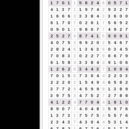
1
7
0
1
1
5
8
2
4
6
0
5
7
1
4
1
3
7
1
1
9
7
4
2
9
3
2
7
1
6
6
6
3
3
3
8
4
3
3
6
0
0
6
1
7
0
7
0
2
6
1
7
5
6
9
2
0
9
0
1
1
9
8
0
7
7
4
9
2
7
2
5
2
7
9
8
7
4
1
5
9
0
9
1
4
0
7
5
3
9
9
2
0
2
5
4
6
7
2
8
2
4
6
1
3
6
3
9
0
3
4
5
7
0
8
3
2
0
2
2
7
9
8
6
7
9
6
1
5
8
4
3
3
8
4
3
9
1
0
6
1
2
6
2
8
3
4
4
3
7
1
0
9
4
7
0
1
5
6
7
3
0
4
4
2
2
0
3
2
2
2
0
2
1
5
4
9
4
6
5
8
2
3
7
7
2
9
4
5
9
9
9
1
3
8
9
3
9
7
5
3
4
7
5
2
7
2
7
8
8
4
1
2
2
4
7
7
0
4
4
1
9
1
0
8
9
0
7
7
4
0
4
8
3
5
9
7
6
1
3
7
3
1
7
5
7
5
3
5
5
7
6
2
3
4
3
7
4
3
0
4
4
5
3
1
4
6
7
8
2
1
6
7
7
6
4
5
1
7
7