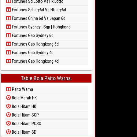
Fortunes Sd Lotto Vs Hk Lotto
Fortunes Sd Ltry6d Vs Hk Ltry6d
Fortunes China 6d Vs Japan 6d
Fortunes Sydney | Sgp | Hongkong
Fortunes Gab Sydney 6d
Fortunes Gab Hongkong 6d
Fortunes Gab Sydney 4d
Fortunes Gab Hongkong 4d
Table Bola Paito Warna.
Paito Warna
Bola Merah HK
Bola Hitam HK
Bola Hitam SGP
Bola Hitam PCSO
Bola Hitam SD