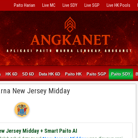
Paito Harian
Live MC
Live SDY
Live SGP
Live HK Pools
a
HK 6D
SD 6D
Data HK 6D
Paito HK
Paito SGP
Paito SDY
arna New Jersey Midday
ew Jersey Midday + Smart Paito AI