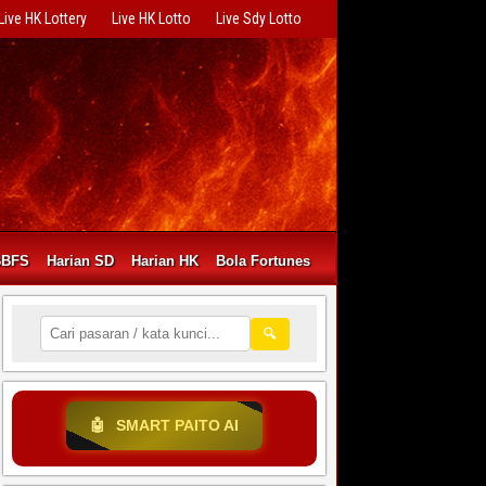
Live HK Lottery
Live HK Lotto
Live Sdy Lotto
BBFS
Harian SD
Harian HK
Bola Fortunes
🔍
🤖
SMART PAITO AI