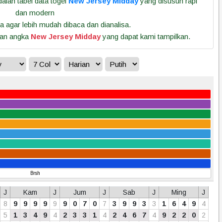
dalah tabel data togel
New Jersey Midday
yang disusun rapi
dan modern
 agar lebih mudah dibaca dan dianalisa.
ran angka
New Jersey Midday
yang dapat kami tampilkan.
Brsh
J
Kam
J
Jum
J
Sab
J
Ming
J
8
9
9
9
9
9
9
0
7
0
7
3
9
9
3
3
1
6
4
9
4
5
1
3
4
9
4
2
3
3
1
4
2
4
6
7
4
9
2
2
0
2