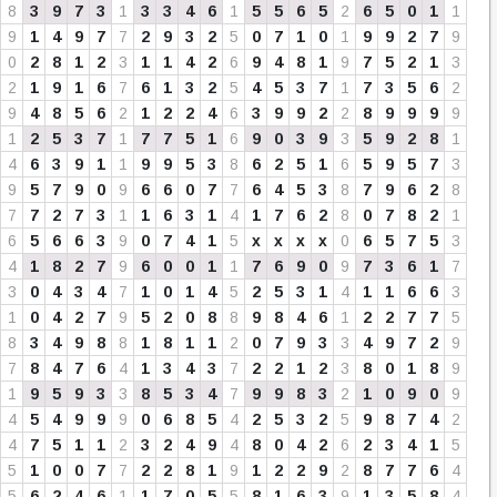
8
3
9
7
3
1
3
3
4
6
1
5
5
6
5
2
6
5
0
1
1
9
1
4
9
7
7
2
9
3
2
5
0
7
1
0
1
9
9
2
7
9
0
2
8
1
2
3
1
1
4
2
6
9
4
8
1
9
7
5
2
1
3
2
1
9
1
6
7
6
1
3
2
5
4
5
3
7
1
7
3
5
6
2
9
4
8
5
6
2
1
2
2
4
6
3
9
9
2
2
8
9
9
9
9
1
2
5
3
7
1
7
7
5
1
6
9
0
3
9
3
5
9
2
8
1
4
6
3
9
1
1
9
9
5
3
8
6
2
5
1
6
5
9
5
7
3
9
5
7
9
0
9
6
6
0
7
7
6
4
5
3
8
7
9
6
2
8
7
7
2
7
3
1
1
6
3
1
4
1
7
6
2
8
0
7
8
2
1
6
5
6
6
3
9
0
7
4
1
5
x
x
x
x
0
6
5
7
5
3
4
1
8
2
7
9
6
0
0
1
1
7
6
9
0
9
7
3
6
1
7
3
0
4
3
4
7
1
0
1
4
5
2
5
3
1
4
1
1
6
6
3
1
0
4
2
7
9
5
2
0
8
8
9
8
4
6
1
2
2
7
7
5
8
3
4
9
8
8
1
8
1
1
2
0
7
9
3
3
4
9
7
2
9
7
8
4
7
6
4
1
3
4
3
7
2
2
1
2
3
8
0
1
8
9
1
9
5
9
3
3
8
5
3
4
7
9
9
8
3
2
1
0
9
0
9
4
5
4
9
9
9
0
6
8
5
4
2
5
3
2
5
9
8
7
4
2
4
7
5
1
1
2
3
2
4
9
4
8
0
4
2
6
2
3
4
1
5
5
1
0
0
7
7
2
2
8
1
9
1
2
2
9
2
8
7
7
6
4
5
6
2
4
6
1
1
7
0
5
5
8
1
6
3
9
1
3
5
8
4