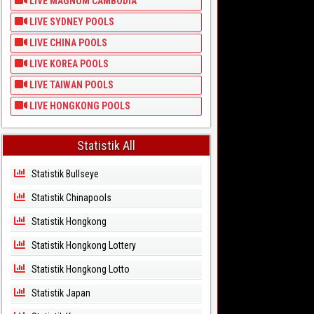
LIVE MAGNUM CAMBODIA
LIVE SYDNEY POOLS
LIVE CHINA POOLS
LIVE KOREA POOLS
LIVE TAIWAN POOLS
LIVE HONGKONG POOLS
Statistik All
Statistik Bullseye
Statistik Chinapools
Statistik Hongkong
Statistik Hongkong Lottery
Statistik Hongkong Lotto
Statistik Japan