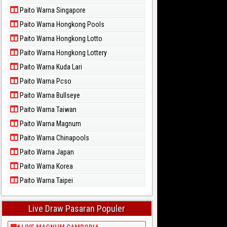
Paito Warna Singapore
Paito Warna Hongkong Pools
Paito Warna Hongkong Lotto
Paito Warna Hongkong Lottery
Paito Warna Kuda Lari
Paito Warna Pcso
Paito Warna Bullseye
Paito Warna Taiwan
Paito Warna Magnum
Paito Warna Chinapools
Paito Warna Japan
Paito Warna Korea
Paito Warna Taipei
Live Draw Pasaran Populer