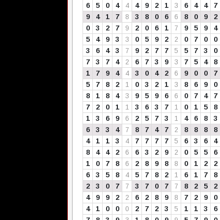
6
5
0
4
4
4
9
2
1
3
6
4
4
7
9
4
1
7
8
3
8
0
6
6
8
0
9
2
0
3
2
7
9
2
0
6
1
7
9
5
9
4
5
4
9
3
3
0
5
9
2
2
0
7
0
0
3
6
4
3
7
9
2
7
7
5
5
7
3
0
7
3
7
4
2
6
7
3
9
3
7
5
4
8
1
7
9
4
4
3
0
4
2
6
9
0
0
7
5
7
8
2
1
0
3
2
1
3
8
6
9
0
8
1
8
4
3
9
5
9
6
6
0
7
4
7
7
2
0
1
1
3
6
3
7
1
0
1
5
8
1
3
6
9
6
2
5
7
3
1
4
6
8
3
6
3
3
4
7
8
7
4
7
2
8
8
8
8
4
1
1
3
4
7
7
7
7
5
6
3
6
4
8
4
4
2
6
6
3
2
9
2
0
5
5
6
1
0
7
8
6
2
8
9
8
8
0
1
2
2
6
3
5
8
4
5
7
8
2
1
6
1
7
8
2
3
0
7
7
3
7
0
7
7
8
2
5
2
4
9
9
2
2
6
2
8
9
8
7
2
9
0
4
1
0
0
0
2
7
2
3
5
1
1
3
6