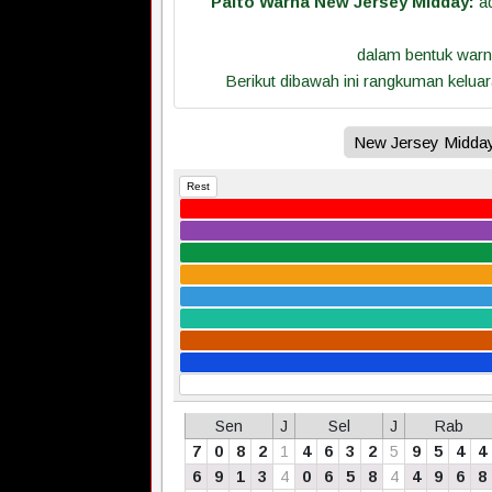
Paito Warna New Jersey Midday:
a
dalam bentuk warna
Berikut dibawah ini rangkuman kelua
Rest
Sen
J
Sel
J
Rab
7
0
8
2
1
4
6
3
2
5
9
5
4
4
6
9
1
3
4
0
6
5
8
4
4
9
6
8