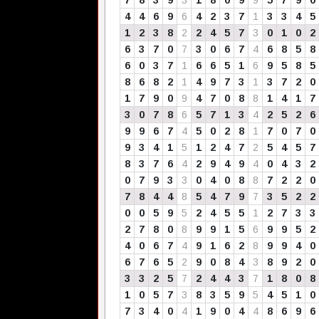
7
8
3
9
3
1
8
0
9
9
5
7
9
0
4
4
6
9
6
4
2
3
7
1
3
3
4
5
1
2
3
8
2
2
4
5
7
3
0
1
0
2
6
3
7
0
7
3
0
6
7
4
6
8
5
8
6
0
3
7
1
6
6
5
1
6
9
5
8
5
8
6
8
2
1
4
9
7
3
1
3
7
2
0
1
7
9
0
9
4
7
0
8
8
1
4
1
7
3
0
7
8
6
5
7
1
3
4
2
5
2
6
9
9
6
7
4
5
0
2
8
1
7
0
7
0
9
3
4
1
5
1
2
4
7
2
5
4
5
7
8
3
7
6
4
2
9
4
9
4
0
4
3
2
0
7
9
3
3
0
4
0
8
8
7
2
2
0
7
8
4
4
8
5
4
7
9
7
3
5
2
2
0
0
5
9
5
2
4
5
5
1
2
7
3
3
2
7
8
0
8
9
9
1
5
6
9
9
5
2
4
0
6
7
4
9
1
6
2
8
9
9
4
0
6
7
6
5
2
9
0
8
4
3
8
9
2
0
3
3
2
5
7
2
4
4
3
7
1
8
0
8
1
0
5
7
3
8
3
5
9
5
4
5
1
0
7
3
4
0
4
1
9
0
4
4
8
6
9
6