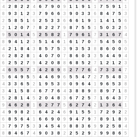
4
2
8
2
2
4
6
7
9
0
9
1
1
9
1
1
7
5
9
1
1
8
9
3
1
2
3
7
9
6
6
3
9
0
3
3
6
8
4
7
5
3
2
5
8
5
1
6
2
5
3
3
6
6
6
1
9
1
1
4
1
5
6
2
1
2
0
7
7
8
2
2
7
9
8
7
5
5
1
5
0
3
2
5
9
5
0
1
4
5
2
5
8
2
1
7
9
6
1
7
3
1
6
7
4
8
9
4
1
2
3
5
1
4
6
1
6
1
7
0
7
5
4
5
0
5
4
2
1
8
4
3
8
5
7
5
3
9
3
5
3
8
8
6
0
0
0
6
2
8
2
8
1
4
0
7
0
7
8
6
0
3
3
5
4
4
9
4
6
2
5
2
7
9
4
2
0
8
8
6
8
5
2
7
1
2
1
2
3
4
6
5
5
7
3
4
2
8
9
8
2
7
7
6
4
7
3
3
4
7
5
6
4
9
5
5
4
4
6
9
6
5
5
4
7
2
7
5
4
8
3
4
3
3
6
5
2
1
9
5
3
8
0
9
6
4
1
9
6
5
3
8
3
4
1
5
8
4
6
7
7
6
4
3
8
8
9
8
8
9
7
1
8
5
2
8
1
4
5
2
0
4
8
3
6
7
2
5
7
1
6
4
3
7
9
4
6
2
8
1
6
2
7
7
5
6
2
7
4
2
1
3
6
4
1
4
9
9
8
2
1
6
4
2
4
6
9
1
5
5
1
7
2
9
2
2
6
8
5
6
4
1
6
6
9
0
9
9
4
7
9
7
8
9
1
8
9
3
7
9
7
5
3
3
4
5
4
9
8
8
3
6
9
9
2
5
8
4
8
8
4
6
7
4
9
0
3
8
2
2
5
2
9
2
9
9
8
6
5