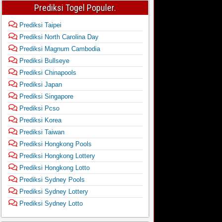
Prediksi Togel Populer.
Prediksi Taipei
Prediksi North Carolina Day
Prediksi Magnum Cambodia
Prediksi Bullseye
Prediksi Chinapools
Prediksi Japan
Prediksi Singapore
Prediksi Pcso
Prediksi Korea
Prediksi Taiwan
Prediksi Hongkong Pools
Prediksi Hongkong Lottery
Prediksi Hongkong Lotto
Prediksi Sydney Pools
Prediksi Sydney Lottery
Prediksi Sydney Lotto