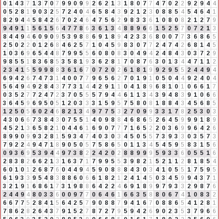
0
1
4
3
7
1
3
7
0
7
9
9
0
9
9
2
6
2
1
3
1
8
0
7
7
4
7
0
2
2
9
2
9
4
4
0
5
2
8
1
9
0
3
2
5
7
2
4
0
4
6
5
8
4
3
9
2
1
2
3
0
8
8
5
4
5
4
6
4
1
8
2
9
4
4
5
8
4
2
6
7
0
2
4
6
4
7
5
6
2
9
8
3
3
6
1
0
8
0
8
2
1
2
7
9
9
4
9
1
1
5
6
1
5
6
4
7
7
8
6
3
6
1
3
4
8
8
9
6
6
1
5
2
5
7
0
7
2
1
3
8
4
4
9
4
6
0
9
0
9
5
3
9
8
8
6
9
1
8
9
4
2
3
3
6
8
0
0
7
7
3
6
8
6
5
2
5
0
2
2
0
1
2
6
8
4
6
2
5
7
1
0
4
5
9
8
3
0
7
7
2
4
7
4
2
6
8
1
4
5
1
0
3
6
9
6
5
4
4
8
7
9
9
5
5
6
0
8
0
8
3
0
4
9
4
2
4
8
4
3
0
3
7
2
9
9
8
5
5
1
8
3
6
8
5
3
5
8
1
9
3
6
2
8
1
7
0
8
7
6
3
0
1
3
4
4
7
1
1
2
2
3
4
1
5
5
9
9
8
8
3
6
1
6
7
0
7
2
0
2
6
1
8
1
9
9
2
9
5
5
2
4
4
9
4
6
9
4
2
6
7
4
7
3
1
4
0
0
7
7
9
6
5
6
2
7
0
1
9
1
0
5
0
4
4
9
2
4
0
4
5
6
4
9
4
9
2
8
4
3
7
7
3
1
4
4
2
9
1
1
0
4
1
8
9
6
8
1
0
1
0
6
6
1
7
0
3
5
2
7
7
2
4
7
2
3
7
0
5
5
5
7
9
4
4
6
1
1
3
4
3
9
4
8
3
9
1
0
6
6
3
6
4
5
9
6
9
5
0
5
1
2
0
3
3
3
1
5
9
5
7
5
8
0
8
1
8
8
4
3
4
5
6
8
5
1
2
5
0
5
6
0
2
4
6
8
2
1
3
4
9
7
7
5
3
2
7
0
9
9
3
3
1
7
8
2
5
3
0
3
4
3
0
6
6
7
3
8
4
3
0
7
5
5
1
4
0
9
8
8
4
6
8
6
5
2
6
4
5
9
9
9
1
8
9
4
5
2
1
3
6
5
8
2
1
0
4
4
6
1
6
9
0
7
7
7
1
6
5
2
2
0
3
6
9
9
6
4
2
6
8
9
9
0
9
9
3
2
8
1
5
9
3
4
7
4
0
3
0
3
4
5
0
5
5
7
3
9
3
3
0
3
5
7
3
7
9
2
2
4
9
4
7
1
8
9
0
5
0
5
7
5
8
6
5
0
1
1
3
4
5
4
5
9
5
8
3
1
5
6
0
9
3
6
9
5
3
9
4
4
9
7
3
8
2
2
4
2
0
2
8
8
9
9
9
5
9
3
3
6
0
5
5
1
6
2
8
3
8
2
6
6
2
1
3
1
6
3
7
1
7
9
9
5
5
3
9
8
2
1
5
2
1
1
2
8
1
8
5
4
6
0
1
0
1
2
6
8
7
6
0
4
4
9
4
5
9
0
8
8
8
4
3
0
3
4
1
0
5
5
1
7
5
9
5
6
1
9
3
3
9
5
4
8
3
8
8
6
0
6
6
1
8
2
1
2
4
1
4
5
0
3
4
5
9
9
4
3
7
1
3
2
1
9
1
6
8
6
1
7
3
1
9
8
8
6
4
2
2
4
6
9
1
8
9
9
7
9
3
3
2
9
8
7
6
2
4
4
9
4
8
0
3
3
6
0
0
9
7
7
0
6
4
6
1
6
6
3
5
8
8
0
6
7
4
1
0
8
3
2
6
6
7
7
5
2
8
4
1
5
6
4
2
5
7
9
0
8
8
7
9
4
1
6
7
0
8
8
6
5
4
1
2
8
1
7
8
6
2
8
2
6
4
3
7
9
1
5
2
7
8
7
2
7
9
5
9
4
2
6
9
0
2
3
5
3
7
9
6
6