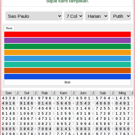
dapat kami tampilkan.
Rest
Brsh
Sen
J
Sel
J
Rab
J
Kam
J
Jum
J
Sab
J
Ming
J
4
3
3
8
2
4
0
2
8
1
9
7
9
6
6
2
5
7
2
9
6
5
0
1
1
5
7
0
4
4
1
4
2
5
7
4
9
1
6
7
9
1
8
6
5
0
1
4
0
4
5
6
4
5
9
2
5
4
3
7
4
0
6
0
6
0
4
9
1
1
5
6
8
1
9
8
6
1
7
8
4
0
4
9
4
1
0
9
6
6
3
1
4
6
1
7
2
5
5
1
0
2
6
2
8
8
1
4
8
3
1
0
6
8
5
3
5
2
3
5
1
3
5
9
5
4
3
1
8
9
1
7
3
9
3
1
2
5
7
3
7
2
1
0
1
4
0
6
7
4
4
7
3
1
4
9
4
8
8
7
4
5
1
4
5
4
7
8
1
9
9
3
3
2
5
2
8
3
0
3
3
8
6
0
6
0
8
2
1
3
9
9
5
2
7
3
9
9
4
4
6
5
8
6
5
1
9
7
0
7
5
6
0
5
5
3
8
6
2
8
7
0
8
4
3
8
1
4
1
5
5
8
8
3
2
0
8
4
5
9
8
9
5
0
5
6
2
9
8
8
0
9
7
8
6
3
0
0
7
7
7
2
7
6
4
1
0
9
0
9
9
7
1
2
3
3
7
6
3
9