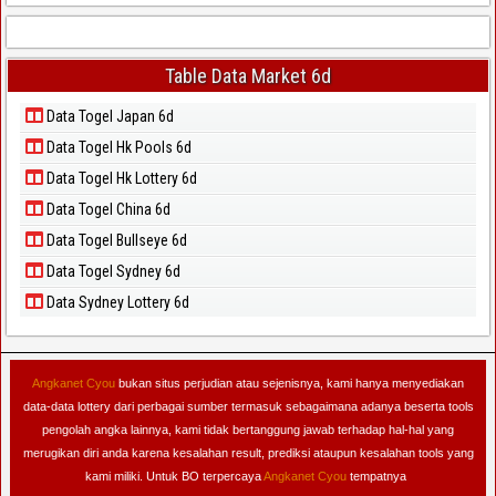
Statistik Macau P5
Statistik Magnum Cambodia
Table Data Market 6d
Statistik North Carolina Day
Data Togel Japan 6d
Data Togel Hk Pools 6d
Statistik North Carolina Evening
Data Togel Hk Lottery 6d
Statistik Pcso
Data Togel China 6d
Statistik Sao Paulo
Data Togel Bullseye 6d
Statistik Singapore
Data Togel Sydney 6d
Statistik Sydney
Data Sydney Lottery 6d
Statistik Sydney Lottery
Statistik Sydney Lotto
Angkanet Cyou
bukan situs perjudian atau sejenisnya, kami hanya menyediakan
data-data lottery dari perbagai sumber termasuk sebagaimana adanya beserta tools
Statistik Taipei
pengolah angka lainnya, kami tidak bertanggung jawab terhadap hal-hal yang
Statistik Taiwan
merugikan diri anda karena kesalahan result, prediksi ataupun kesalahan tools yang
kami miliki. Untuk BO terpercaya
Angkanet Cyou
tempatnya