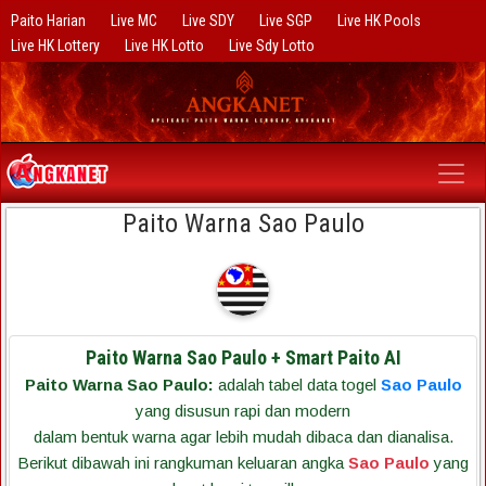
Paito Harian
Live MC
Live SDY
Live SGP
Live HK Pools
Live HK Lottery
Live HK Lotto
Live Sdy Lotto
Paito Warna Sao Paulo
Paito Warna Sao Paulo + Smart Paito AI
Paito Warna Sao Paulo:
adalah tabel data togel
Sao Paulo
yang disusun rapi dan modern
dalam bentuk warna agar lebih mudah dibaca dan dianalisa.
Berikut dibawah ini rangkuman keluaran angka
Sao Paulo
yang