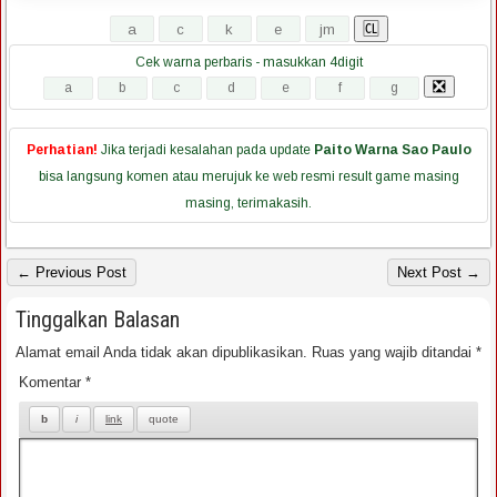
Cek warna perbaris - masukkan 4digit
Perhatian!
Jika terjadi kesalahan pada update
Paito Warna Sao Paulo
bisa langsung komen atau merujuk ke web resmi result game masing
masing, terimakasih.
← Previous Post
Next Post →
Tinggalkan Balasan
Alamat email Anda tidak akan dipublikasikan.
Ruas yang wajib ditandai
*
Komentar
*