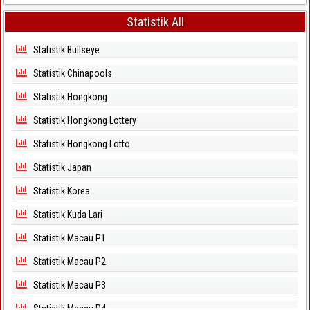
Statistik All
Statistik Bullseye
Statistik Chinapools
Statistik Hongkong
Statistik Hongkong Lottery
Statistik Hongkong Lotto
Statistik Japan
Statistik Korea
Statistik Kuda Lari
Statistik Macau P1
Statistik Macau P2
Statistik Macau P3
Statistik Macau P4