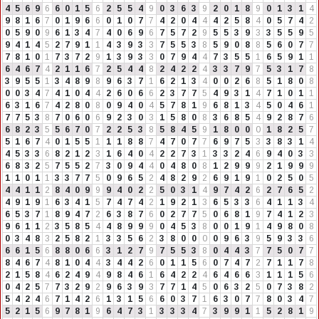
4
5
6
9
6
6
0
1
5
6
2
5
5
4
9
0
3
6
3
9
2
0
1
8
9
0
1
3
1
4
9
8
1
6
7
0
1
9
6
6
0
1
0
7
7
4
2
0
4
4
4
2
5
8
4
0
5
7
4
2
0
5
9
0
9
6
1
3
4
7
4
0
6
9
6
7
5
7
2
9
5
5
3
9
3
3
5
5
9
5
9
4
1
4
5
2
7
9
1
1
4
3
9
3
3
7
5
5
3
8
5
9
0
8
8
5
6
0
7
7
7
8
1
0
1
7
3
7
2
9
1
3
9
3
3
0
7
9
4
4
7
3
5
5
1
6
5
9
1
1
6
4
6
7
4
2
1
1
6
7
2
5
4
4
8
2
4
2
2
4
3
3
7
9
7
5
3
1
7
8
3
9
5
5
1
3
4
8
9
8
9
6
3
7
1
6
2
1
3
4
0
0
2
6
8
5
1
8
0
8
0
0
3
4
7
4
1
0
4
4
2
6
0
6
6
2
3
7
7
5
4
9
3
1
4
7
1
0
1
1
6
3
1
6
7
4
2
8
0
8
0
9
4
0
4
5
7
8
1
9
6
8
1
3
4
5
0
4
6
1
7
7
5
3
8
7
0
6
0
6
9
2
3
0
3
1
5
8
0
8
3
6
8
5
4
9
2
8
7
6
6
8
2
3
5
5
6
7
0
7
2
2
5
3
8
5
8
4
5
9
1
8
0
0
0
1
8
2
5
7
5
1
6
7
4
0
1
5
5
1
1
1
8
8
7
4
7
0
7
7
6
9
7
5
3
3
8
3
1
4
4
5
3
3
6
8
2
1
2
3
1
6
4
0
4
2
2
7
3
1
3
3
2
4
6
9
4
0
3
3
6
8
3
2
5
7
5
5
2
7
3
0
9
4
4
0
4
8
0
8
1
2
9
9
9
2
1
9
9
9
1
1
0
1
1
3
3
7
7
5
0
9
6
5
2
4
8
2
9
2
6
9
1
9
1
0
2
5
0
5
4
4
1
1
2
8
4
0
9
9
9
4
0
2
2
5
0
3
1
4
9
7
4
2
6
2
7
6
5
2
4
9
1
9
1
6
3
4
1
5
7
4
7
4
2
1
9
2
1
3
6
5
3
3
6
4
1
1
3
4
6
5
3
7
1
8
9
4
7
2
6
3
8
7
6
0
2
7
7
5
0
6
8
1
9
7
4
1
2
3
9
6
1
1
2
3
5
8
5
4
4
8
9
9
9
0
4
5
3
8
0
0
1
9
1
4
9
8
0
8
0
3
4
8
3
2
5
8
2
1
3
3
5
6
2
3
8
0
0
0
0
9
6
3
9
5
9
3
3
6
6
6
1
5
6
8
8
0
6
6
3
1
2
7
9
7
5
5
3
8
0
4
4
3
7
7
5
0
7
7
8
4
6
7
4
8
1
0
4
4
3
4
4
2
6
0
1
1
5
6
0
7
4
7
2
7
1
1
7
8
2
1
5
8
4
6
2
4
9
4
9
8
4
6
1
6
4
2
2
4
6
4
6
6
3
1
1
1
5
6
0
4
2
5
7
7
3
2
9
2
9
6
3
9
3
7
7
1
4
5
0
6
3
2
5
0
7
3
8
2
5
4
2
4
6
7
1
4
2
6
1
3
1
5
6
6
0
3
7
1
6
3
0
7
7
8
0
3
4
7
5
2
1
5
6
9
7
8
1
9
6
4
7
3
1
3
3
3
4
7
3
9
9
1
1
5
2
8
1
9