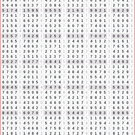
5
9
3
6
9
6
7
5
7
3
4
3
5
1
6
1
0
5
1
6
6
2
8
3
2
7
0
4
1
5
5
6
4
9
4
8
3
3
7
1
2
0
8
6
5
3
3
3
2
5
6
3
7
9
7
2
7
0
5
5
5
1
7
4
2
1
5
9
5
5
9
5
5
5
1
2
1
6
1
7
9
9
2
1
3
0
8
2
9
2
7
3
6
1
7
3
1
9
8
8
1
4
7
9
7
4
7
6
1
7
3
0
2
4
6
7
4
0
5
5
2
5
5
5
1
6
6
2
7
9
7
2
0
9
9
0
7
6
1
7
1
6
9
1
1
5
0
0
6
6
3
1
5
6
2
8
7
0
9
9
0
5
2
5
7
6
0
7
9
7
7
4
0
6
6
1
5
3
3
6
2
9
8
5
4
5
8
2
6
8
6
8
0
3
3
8
2
3
0
3
4
0
3
5
8
7
6
7
3
1
3
3
5
7
3
7
4
2
9
2
1
2
5
2
7
8
3
1
6
7
7
0
0
7
7
0
0
5
6
2
1
2
6
5
2
7
8
3
4
7
9
6
0
1
1
2
4
4
5
9
4
1
3
2
5
9
1
6
1
7
4
1
4
8
3
4
0
6
3
9
1
3
7
1
8
0
0
3
9
3
0
8
4
2
6
7
6
5
5
1
0
8
1
9
1
2
9
9
7
7
2
7
1
0
1
2
2
0
2
2
4
9
2
1
3
4
3
5
4
9
2
5
6
1
7
1
5
1
5
6
1
3
3
7
1
3
0
3
7
1
7
3
2
0
2
0
8
8
9
8
3
0
2
7
9
6
4
7
7
5
4
8
4
1
5
4
4
0
6
6
5
7
5
6
2
4
4
9
3
3
7
5
0
5
5
3
5
0
6
6
5
9
5
2
7
6
1
9
0
9
0
6
2
1
3
3
1
4
3
7
3
7
0
0
0
9
2
0
1
1
7
1
3
0
3
4
8
4
2
6
9
8
7
8
6
2
5
2
9
2
1
7
2
5
7
4
0
1
1
2
0
7
8
8
7
1
0
0
1
1
5
5
4
7
2
0
4
9
7
7
6
0
9
8
8
9
2
9
5
5
9
7
5
4
9
3
0
9
2
2
0
0
6
0
6
3
6
0
4
4
0
8
4
5
9
6
8
7
6
4
7
4
7
6
4
5
2
8
7
6
2
2
0
5
5
5
8
1
9
1
7
6
0
7
7
9
5
0
9
9
4
7
0
8
8
4
5
7
8
6
7
4
9
5
5
0
7
2
6
8
1
1
8
3
2
5
4
4
4
8
4
5
9
7
7
4
2
1
7
8
8
8
2
1
3
8
6
3
1
4
3
8
0
8
8
4
3
0
0
0
3
4
6
0
6
3
1
6
7
4
3
2
5
4
9
8
8
5
0
5
4
8
5
4
9
8
8
4
2
6
5
7
6
9
6
6
6
5
4
9
9
5
4
3
7
6
6
5
4
9
8
4
8
1
9
6
0
7
0
7
3
6
6
5
2
5
4
4
3
7
0
1
8
3
2
8
9
8
5
4
3
2
3
5
8
5
9
5
2
7
8
4
2
8
1
5
9
8
6
5
1
1
0
8
8
8
0
2
6
8
0
7
0
9
9
4
5
7
0
7
5
4
2
7
9
5
0
7
1
8
3
2
9
4
4
0
5
7
4
2
1
7
3
2
5
5
4
6
8
5
4
7
5
8
4
0
4
2
6
8
6
2
7
5
3
3
0
1
3
4
3
1
8
1
9
1
4
8
4
3
1
2
2
1
3
1
7
2
7
9
0
1
6
2
8
8
1
7
6
4