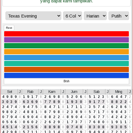
yang dapat kami tampilkan.
Rest
Brsh
Sel
J
Rab
J
Kam
J
Jum
J
Sab
J
Ming
J
4
9
8
9
8
1
9
1
7
8
2
6
9
8
8
5
2
0
6
6
5
1
2
3
5
6
4
4
7
2
3
0
3
9
3
6
3
6
9
6
7
7
8
9
8
1
9
3
0
3
9
1
7
7
5
8
8
2
2
4
2
4
7
4
2
9
4
7
5
3
8
4
7
1
8
1
7
1
1
2
3
5
7
4
2
6
2
8
6
5
9
8
0
2
2
4
8
8
1
9
8
7
9
8
8
2
3
8
9
8
5
7
1
7
8
9
8
4
3
7
0
7
9
4
4
6
9
0
4
4
8
8
2
2
4
8
9
0
4
4
3
6
7
7
5
4
2
4
2
6
0
5
6
6
3
0
6
0
2
2
2
6
2
9
2
1
7
3
7
1
7
6
8
0
8
1
9
1
1
2
4
5
1
4
5
2
1
5
6
2
8
8
9
8
8
0
7
4
8
3
8
3
0
8
8
9
3
0
5
5
4
2
9
8
8
5
7
1
1
2
1
3
1
4
5
0
9
7
9
7
9
4
9
4
4
7
2
1
2
3