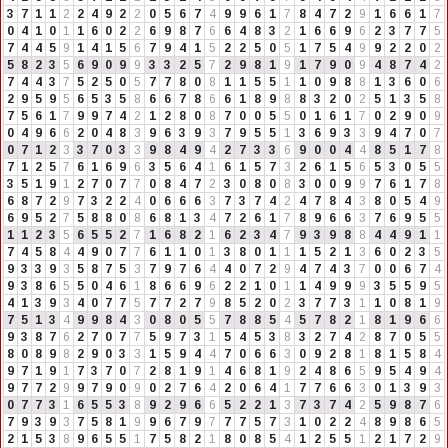
3
7
1
1
2
2
4
9
2
2
0
5
6
7
4
9
9
6
1
7
8
4
7
2
9
1
6
6
1
7
0
4
1
0
1
1
6
0
2
2
6
9
8
7
6
6
4
8
3
2
1
6
6
9
6
2
3
7
7
5
7
4
4
5
9
1
4
1
5
6
7
9
4
1
5
2
2
5
0
5
1
7
5
4
9
9
2
2
0
2
5
8
2
3
5
6
9
0
9
9
3
3
2
5
7
2
9
8
1
9
1
7
9
0
9
4
8
7
4
2
7
4
4
3
7
5
2
5
0
5
7
7
8
0
8
1
1
5
5
1
1
0
9
8
8
1
3
6
0
6
2
9
5
9
5
6
5
3
5
8
6
6
7
8
6
6
1
8
9
8
8
3
2
0
2
5
1
3
5
8
7
5
6
1
7
9
9
7
4
2
1
2
8
0
8
7
0
0
5
5
0
1
6
1
7
0
2
9
0
9
0
4
9
6
6
2
0
4
8
3
9
6
3
9
3
7
9
5
5
1
3
6
9
3
3
9
4
7
0
7
0
7
1
2
3
3
7
0
3
3
9
8
4
9
4
2
7
3
3
6
9
0
0
4
4
8
5
1
7
8
7
1
2
5
7
6
1
6
9
6
3
5
6
4
1
6
1
5
7
3
2
6
1
5
6
5
3
0
5
5
3
5
1
9
1
2
7
0
7
7
0
8
4
7
2
3
0
8
0
8
3
0
0
9
9
7
6
1
7
8
6
8
7
2
9
7
3
2
2
4
0
6
6
6
3
7
3
7
4
2
4
7
8
4
3
8
0
5
4
9
6
9
5
2
7
5
8
8
0
8
6
8
1
3
4
7
2
6
1
7
8
9
6
6
3
7
6
9
5
5
1
1
2
3
5
6
5
5
2
7
1
6
8
2
1
6
2
3
4
7
9
3
9
8
8
4
4
9
1
1
7
4
5
8
4
4
9
0
7
7
6
1
1
0
1
3
8
0
1
1
1
5
2
1
3
6
0
2
3
5
9
3
3
9
3
5
8
7
5
3
7
9
7
6
4
4
0
7
2
9
4
7
4
3
7
0
0
6
7
4
9
3
8
6
5
5
0
4
6
1
8
6
6
9
6
2
2
1
0
1
1
4
9
9
9
3
5
5
9
5
4
1
3
9
3
4
0
7
7
5
7
7
2
7
9
8
5
2
0
2
3
7
7
3
1
1
0
8
1
9
7
5
1
3
4
9
9
8
4
3
0
8
0
5
5
7
8
8
5
4
5
7
8
2
1
8
1
9
6
6
9
3
8
7
6
2
7
0
7
7
5
9
7
3
1
5
4
5
3
8
3
2
7
4
2
8
7
0
5
5
8
0
8
9
8
2
9
0
3
3
1
5
9
4
4
7
0
6
6
3
0
9
2
8
1
8
1
5
8
4
9
7
1
9
1
7
3
7
0
7
2
8
1
9
1
4
6
8
1
9
2
4
8
6
5
9
5
4
9
4
9
7
7
2
9
9
7
9
0
9
0
2
7
6
4
2
0
6
4
1
7
7
6
6
3
0
1
3
9
3
0
7
7
3
1
6
5
5
3
8
9
2
9
6
6
5
2
2
1
3
7
3
7
4
2
5
9
8
7
6
7
9
3
9
3
7
5
8
1
9
9
6
7
9
7
7
7
5
7
3
1
0
2
2
4
8
9
8
6
5
2
1
5
3
8
9
6
5
5
1
7
5
8
2
1
8
0
8
5
4
1
2
5
5
1
2
1
7
2
9