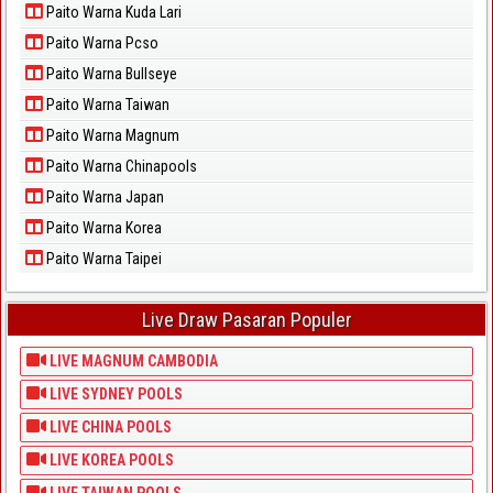
Paito Warna Kuda Lari
Paito Warna Pcso
Paito Warna Bullseye
Paito Warna Taiwan
Paito Warna Magnum
Paito Warna Chinapools
Paito Warna Japan
Paito Warna Korea
Paito Warna Taipei
Live Draw Pasaran Populer
LIVE MAGNUM CAMBODIA
LIVE SYDNEY POOLS
LIVE CHINA POOLS
LIVE KOREA POOLS