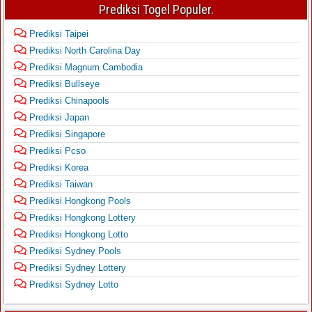
Prediksi Togel Populer.
Prediksi Taipei
Prediksi North Carolina Day
Prediksi Magnum Cambodia
Prediksi Bullseye
Prediksi Chinapools
Prediksi Japan
Prediksi Singapore
Prediksi Pcso
Prediksi Korea
Prediksi Taiwan
Prediksi Hongkong Pools
Prediksi Hongkong Lottery
Prediksi Hongkong Lotto
Prediksi Sydney Pools
Prediksi Sydney Lottery
Prediksi Sydney Lotto