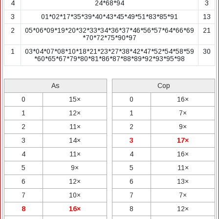
4
24*68*94
3
3
01*02*17*35*39*40*43*45*49*51*83*85*91
13
2
05*06*09*19*20*32*33*34*36*37*46*56*57*64*66*69
21
*70*72*75*90*97
1
03*04*07*08*10*18*21*23*27*38*42*47*52*54*58*59
30
*60*65*67*79*80*81*86*87*88*89*92*93*95*98
As
Cop
0
15×
0
16×
1
12×
1
7×
2
11×
2
9×
3
14×
3
17×
4
11×
4
16×
5
9×
5
11×
6
12×
6
13×
7
10×
7
7×
8
16×
8
12×