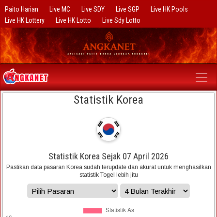
Paito Harian
Live MC
Live SDY
Live SGP
Live HK Pools
Live HK Lottery
Live HK Lotto
Live Sdy Lotto
Statistik Korea
Statistik Korea Sejak 07 April 2026
Pastikan data pasaran Korea sudah terupdate dan akurat untuk menghasilkan
statistik Togel lebih jitu