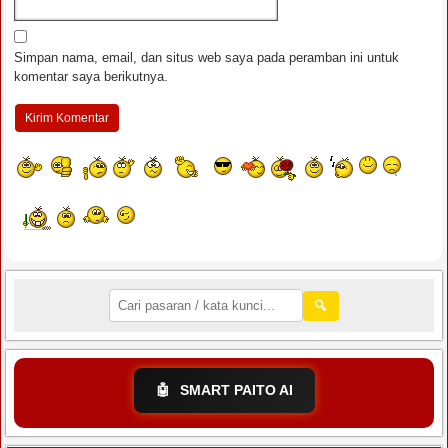
Simpan nama, email, dan situs web saya pada peramban ini untuk
komentar saya berikutnya.
🔍
🤖
SMART PAITO AI