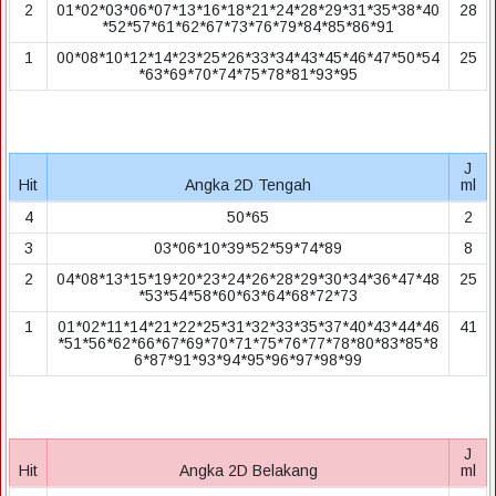
2
01*02*03*06*07*13*16*18*21*24*28*29*31*35*38*40
28
*52*57*61*62*67*73*76*79*84*85*86*91
1
00*08*10*12*14*23*25*26*33*34*43*45*46*47*50*54
25
*63*69*70*74*75*78*81*93*95
J
Hit
Angka 2D Tengah
ml
4
50*65
2
3
03*06*10*39*52*59*74*89
8
2
04*08*13*15*19*20*23*24*26*28*29*30*34*36*47*48
25
*53*54*58*60*63*64*68*72*73
1
01*02*11*14*21*22*25*31*32*33*35*37*40*43*44*46
41
*51*56*62*66*67*69*70*71*75*76*77*78*80*83*85*8
6*87*91*93*94*95*96*97*98*99
J
Hit
Angka 2D Belakang
ml