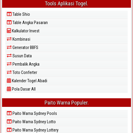
Tools Aplikasi Togel.
Table Shio
Table Angka Pasaran
Kalkulator Invest
Kombinasi
Generator BBFS
Susun Data
Pembalik Angka
Toto Conferter
Kalender Togel Abadi
Pola Dasar All
Paito Warna Populer.
Paito Warna Sydney Pools
Paito Warna Sydney Lotto
Paito Warna Sydney Lottery