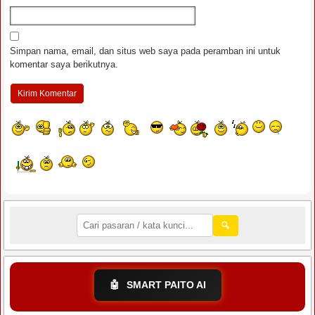
Simpan nama, email, dan situs web saya pada peramban ini untuk
komentar saya berikutnya.
🔍
🤖
SMART PAITO AI