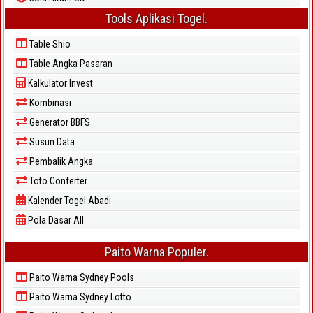
Tools Aplikasi Togel.
Table Shio
Table Angka Pasaran
Kalkulator Invest
Kombinasi
Generator BBFS
Susun Data
Pembalik Angka
Toto Conferter
Kalender Togel Abadi
Pola Dasar All
Paito Warna Populer.
Paito Warna Sydney Pools
Paito Warna Sydney Lotto