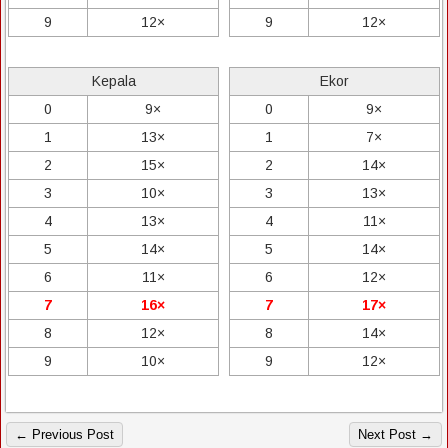
9
12×
9
12×
Kepala
Ekor
0
9×
0
9×
1
13×
1
7×
2
15×
2
14×
3
10×
3
13×
4
13×
4
11×
5
14×
5
14×
6
11×
6
12×
7
16×
7
17×
8
12×
8
14×
9
10×
9
12×
← Previous Post
Next Post →