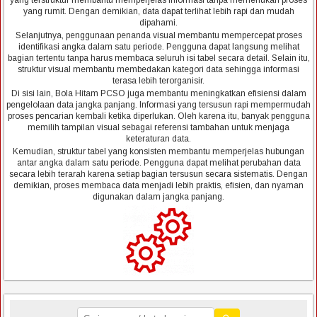
yang rumit. Dengan demikian, data dapat terlihat lebih rapi dan mudah
dipahami.
Selanjutnya, penggunaan penanda visual membantu mempercepat proses
identifikasi angka dalam satu periode. Pengguna dapat langsung melihat
bagian tertentu tanpa harus membaca seluruh isi tabel secara detail. Selain itu,
struktur visual membantu membedakan kategori data sehingga informasi
terasa lebih terorganisir.
Di sisi lain, Bola Hitam PCSO juga membantu meningkatkan efisiensi dalam
pengelolaan data jangka panjang. Informasi yang tersusun rapi mempermudah
proses pencarian kembali ketika diperlukan. Oleh karena itu, banyak pengguna
memilih tampilan visual sebagai referensi tambahan untuk menjaga
keteraturan data.
Kemudian, struktur tabel yang konsisten membantu memperjelas hubungan
antar angka dalam satu periode. Pengguna dapat melihat perubahan data
secara lebih terarah karena setiap bagian tersusun secara sistematis. Dengan
demikian, proses membaca data menjadi lebih praktis, efisien, dan nyaman
digunakan dalam jangka panjang.