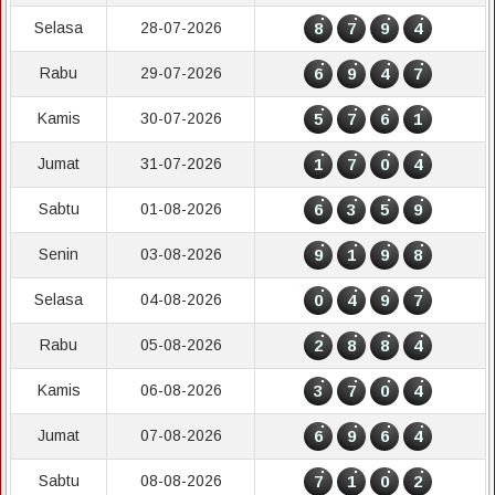
Selasa
28-07-2026
8
7
9
4
Rabu
29-07-2026
6
9
4
7
Kamis
30-07-2026
5
7
6
1
Jumat
31-07-2026
1
7
0
4
Sabtu
01-08-2026
6
3
5
9
Senin
03-08-2026
9
1
9
8
Selasa
04-08-2026
0
4
9
7
Rabu
05-08-2026
2
8
8
4
Kamis
06-08-2026
3
7
0
4
Jumat
07-08-2026
6
9
6
4
Sabtu
08-08-2026
7
1
0
2