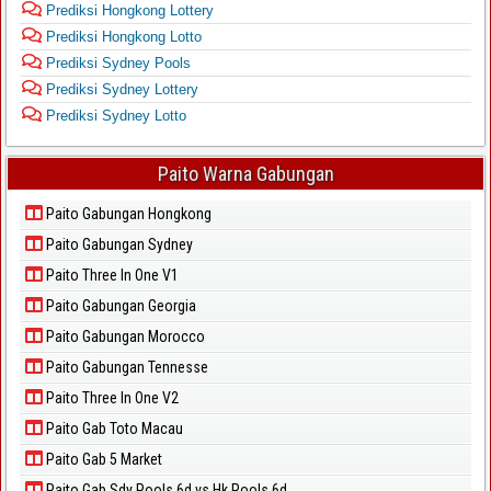
Prediksi Hongkong Lottery
Prediksi Hongkong Lotto
Prediksi Sydney Pools
Prediksi Sydney Lottery
Prediksi Sydney Lotto
Paito Warna Gabungan
Paito Gabungan Hongkong
Paito Gabungan Sydney
Paito Three In One V1
Paito Gabungan Georgia
Paito Gabungan Morocco
Paito Gabungan Tennesse
Paito Three In One V2
Paito Gab Toto Macau
Paito Gab 5 Market
Paito Gab Sdy Pools 6d vs Hk Pools 6d