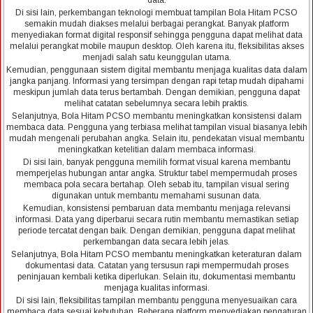
data.
Di sisi lain, perkembangan teknologi membuat tampilan Bola Hitam PCSO
semakin mudah diakses melalui berbagai perangkat. Banyak platform
menyediakan format digital responsif sehingga pengguna dapat melihat data
melalui perangkat mobile maupun desktop. Oleh karena itu, fleksibilitas akses
menjadi salah satu keunggulan utama.
Kemudian, penggunaan sistem digital membantu menjaga kualitas data dalam
jangka panjang. Informasi yang tersimpan dengan rapi tetap mudah dipahami
meskipun jumlah data terus bertambah. Dengan demikian, pengguna dapat
melihat catatan sebelumnya secara lebih praktis.
Selanjutnya, Bola Hitam PCSO membantu meningkatkan konsistensi dalam
membaca data. Pengguna yang terbiasa melihat tampilan visual biasanya lebih
mudah mengenali perubahan angka. Selain itu, pendekatan visual membantu
meningkatkan ketelitian dalam membaca informasi.
Di sisi lain, banyak pengguna memilih format visual karena membantu
memperjelas hubungan antar angka. Struktur tabel mempermudah proses
membaca pola secara bertahap. Oleh sebab itu, tampilan visual sering
digunakan untuk membantu memahami susunan data.
Kemudian, konsistensi pembaruan data membantu menjaga relevansi
informasi. Data yang diperbarui secara rutin membantu memastikan setiap
periode tercatat dengan baik. Dengan demikian, pengguna dapat melihat
perkembangan data secara lebih jelas.
Selanjutnya, Bola Hitam PCSO membantu meningkatkan keteraturan dalam
dokumentasi data. Catatan yang tersusun rapi mempermudah proses
peninjauan kembali ketika diperlukan. Selain itu, dokumentasi membantu
menjaga kualitas informasi.
Di sisi lain, fleksibilitas tampilan membantu pengguna menyesuaikan cara
membaca data sesuai kebutuhan. Beberapa platform menyediakan pengaturan