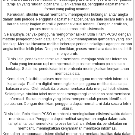
tampilan yang mudah dipahami. Oleh karena itu, pengguna dapat memilih
format yang paling nyaman.
Kemudian, struktur visual membantu memperjelas hubungan antar angka
dalam satu periode. Pengguna dapat melihat perubahan data secara lebih jelas
karena setiap bagian memiliki penanda visual tertentu. Dengan demikian,
proses membaca data terasa lebih sistematis.
Selanjutnya, banyak pengguna mengombinasikan Bola Hitam PCSO dengan
metode pengelompokan data lainnya untuk mendapatkan gambaran yang lebih
lengkap. Mereka biasanya melihat beberapa periode sekaligus agar perubahan
angka terlihat lebih jelas. Dengan demikian, proses membaca data terasa lebih
menyeluruh.
Di sisi lain, pendekatan terstruktur membantu menjaga stabilitas informasi.
Data yang tersusun rapi mempermudah proses membaca pola secara
bertahap. Selain itu, pendekatan ini membantu meningkatkan kenyamanan
membaca data.
Kemudian, fleksibilitas akses membantu pengguna memperoleh informasi
kapan saja. Platform digital memungkinkan pengguna melihat data tanpa
batasan waktu. Oleh sebab itu, proses membaca data menjadi lebih efisien.
Selanjutnya, struktur tabel membantu mengurangi kesalahan saat membaca
informasi. Susunan angka yang jelas mempermudah proses identifikasi
perubahan. Dengan demikian, pengguna dapat memahami data secara lebih
akurat.
Di sisi lain, Bola Hitam PCSO membantu meningkatkan efisiensi waktu dalam
membaca data. Pengguna dapat melihat rangkuman angka dalam satu
tampilan tanpa memerlukan proses tambahan. Selain itu, pendekatan ini
membantu meningkatkan kenyamanan membaca informasi.
Kemudian, penggunaan sistem digital membantu menjaga kualitas data dalam