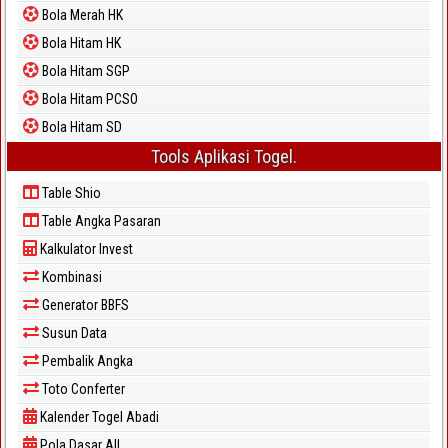
Bola Merah HK
Bola Hitam HK
Bola Hitam SGP
Bola Hitam PCSO
Bola Hitam SD
Tools Aplikasi Togel.
Table Shio
Table Angka Pasaran
Kalkulator Invest
Kombinasi
Generator BBFS
Susun Data
Pembalik Angka
Toto Conferter
Kalender Togel Abadi
Pola Dasar All