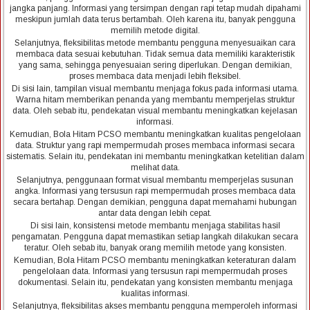
jangka panjang. Informasi yang tersimpan dengan rapi tetap mudah dipahami
meskipun jumlah data terus bertambah. Oleh karena itu, banyak pengguna
memilih metode digital.
Selanjutnya, fleksibilitas metode membantu pengguna menyesuaikan cara
membaca data sesuai kebutuhan. Tidak semua data memiliki karakteristik
yang sama, sehingga penyesuaian sering diperlukan. Dengan demikian,
proses membaca data menjadi lebih fleksibel.
Di sisi lain, tampilan visual membantu menjaga fokus pada informasi utama.
Warna hitam memberikan penanda yang membantu memperjelas struktur
data. Oleh sebab itu, pendekatan visual membantu meningkatkan kejelasan
informasi.
Kemudian, Bola Hitam PCSO membantu meningkatkan kualitas pengelolaan
data. Struktur yang rapi mempermudah proses membaca informasi secara
sistematis. Selain itu, pendekatan ini membantu meningkatkan ketelitian dalam
melihat data.
Selanjutnya, penggunaan format visual membantu memperjelas susunan
angka. Informasi yang tersusun rapi mempermudah proses membaca data
secara bertahap. Dengan demikian, pengguna dapat memahami hubungan
antar data dengan lebih cepat.
Di sisi lain, konsistensi metode membantu menjaga stabilitas hasil
pengamatan. Pengguna dapat memastikan setiap langkah dilakukan secara
teratur. Oleh sebab itu, banyak orang memilih metode yang konsisten.
Kemudian, Bola Hitam PCSO membantu meningkatkan keteraturan dalam
pengelolaan data. Informasi yang tersusun rapi mempermudah proses
dokumentasi. Selain itu, pendekatan yang konsisten membantu menjaga
kualitas informasi.
Selanjutnya, fleksibilitas akses membantu pengguna memperoleh informasi