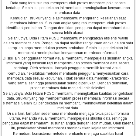
Data yang tersusun rapi mempermudah proses membaca pola secara
bertahap. Selain itu, pendekatan ini membantu meningkatkan kenyamanan
membaca data.
Kemudian, struktur yang jelas membantu mengurangi kesalahan saat
membaca informasi. Susunan angka yang rapi mempermudah proses
identifikasi perubahan. Dengan demikian, pengguna dapat memahami data
secara lebih akurat.
Selanjutnya, Bola Hitam PCSO membantu meningkatkan efisiensi waktu
dalam membaca data. Pengguna dapat melihat rangkuman angka dalam satu
tampilan tanpa memerlukan proses tambahan. Selain itu, pendekatan ini
membantu meningkatkan kenyamanan membaca informasi.
Di sisi lain, penggunaan format visual membantu memperjelas susunan angka.
Informasi yang tersusun rapi mempermudah proses membaca data secara
bertahap. Oleh sebab itu, banyak pengguna memilih format visual.
Kemudian, fleksibilitas metode membantu pengguna menyesuaikan cara
membaca data sesuai kebutuhan. Tidak semua data memiliki karakteristik
yang sama, sehingga penyesuaian sering diperlukan. Dengan demikian,
proses membaca data menjadi lebih fleksibel.
Selanjutnya, Bola Hitam PCSO membantu meningkatkan kualitas pengelolaan
data. Struktur yang rapi mempermudah proses membaca informasi secara
sistematis. Selain itu, pendekatan ini membantu meningkatkan ketelitian dalam
melihat data.
Di sisi lain, tampilan sederhana membantu menjaga fokus pada informasi
utama. Penanda visual membantu memperjelas struktur data sehingga
pengguna dapat memahami susunan angka dengan lebih mudah. Oleh karena
itu, pendekatan visual membantu meningkatkan kejelasan informasi.
Kemudian, konsistensi metode membantu menjaga stabilitas hasil