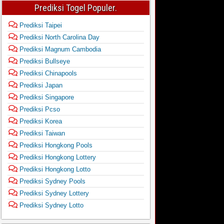
Prediksi Togel Populer.
Prediksi Taipei
Prediksi North Carolina Day
Prediksi Magnum Cambodia
Prediksi Bullseye
Prediksi Chinapools
Prediksi Japan
Prediksi Singapore
Prediksi Pcso
Prediksi Korea
Prediksi Taiwan
Prediksi Hongkong Pools
Prediksi Hongkong Lottery
Prediksi Hongkong Lotto
Prediksi Sydney Pools
Prediksi Sydney Lottery
Prediksi Sydney Lotto