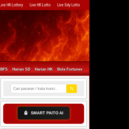
Live HK Lottery
Live HK Lotto
Live Sdy Lotto
BBFS
Harian SD
Harian HK
Bola Fortunes
🔍
🤖
SMART PAITO AI