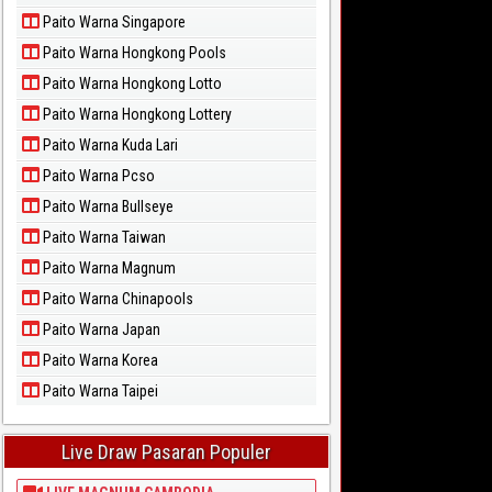
Paito Warna Singapore
Paito Warna Hongkong Pools
Paito Warna Hongkong Lotto
Paito Warna Hongkong Lottery
Paito Warna Kuda Lari
Paito Warna Pcso
Paito Warna Bullseye
Paito Warna Taiwan
Paito Warna Magnum
Paito Warna Chinapools
Paito Warna Japan
Paito Warna Korea
Paito Warna Taipei
Live Draw Pasaran Populer