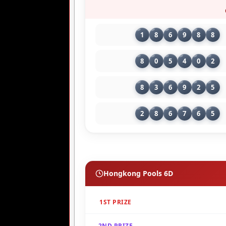
1
8
6
9
8
8
8
0
5
4
0
2
8
3
6
9
2
5
2
8
6
7
6
5
Hongkong Pools 6D
1ST PRIZE
2ND PRIZE