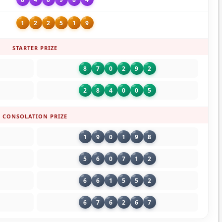
1
2
2
5
1
9
STARTER PRIZE
8
7
0
2
9
2
2
8
4
0
0
5
CONSOLATION PRIZE
1
9
0
1
9
8
5
6
0
7
1
2
6
6
1
5
5
2
6
7
6
2
6
7