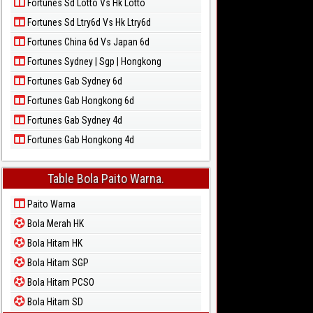
Fortunes Sd Lotto Vs Hk Lotto
Fortunes Sd Ltry6d Vs Hk Ltry6d
Fortunes China 6d Vs Japan 6d
Fortunes Sydney | Sgp | Hongkong
Fortunes Gab Sydney 6d
Fortunes Gab Hongkong 6d
Fortunes Gab Sydney 4d
Fortunes Gab Hongkong 4d
Table Bola Paito Warna.
Paito Warna
Bola Merah HK
Bola Hitam HK
Bola Hitam SGP
Bola Hitam PCSO
Bola Hitam SD