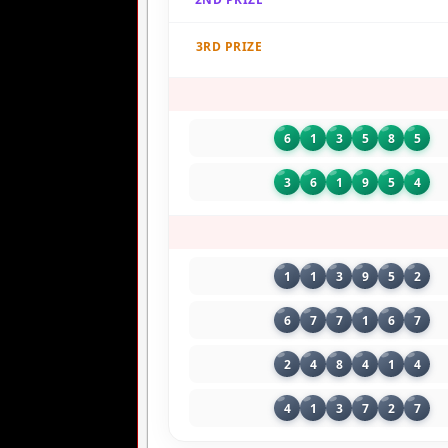
3RD PRIZE
6
1
3
5
8
5
3
6
1
9
5
4
1
1
3
9
5
2
6
7
7
1
6
7
2
4
8
4
1
4
4
1
3
7
2
7