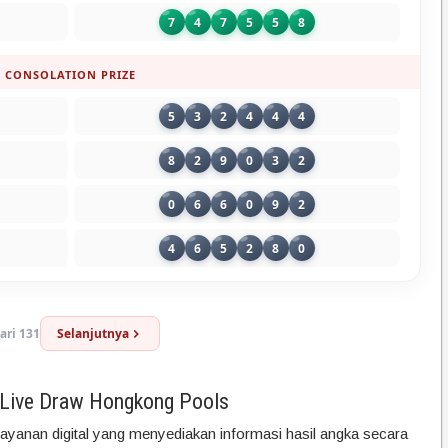
7
4
7
5
5
8
CONSOLATION PRIZE
5
3
2
4
4
4
8
2
9
0
3
2
0
6
6
0
9
2
4
6
5
2
8
0
ari 131
Selanjutnya
Live Draw Hongkong Pools
yanan digital yang menyediakan informasi hasil angka secara