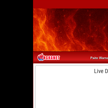
Paito Warn
Live 