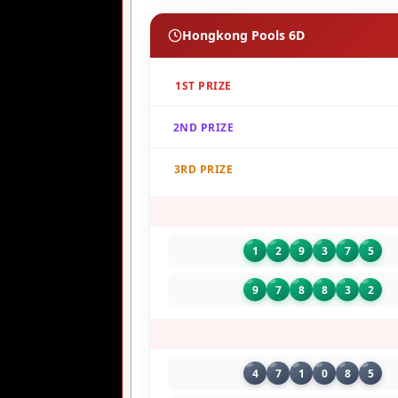
Hongkong Pools 6D
1ST PRIZE
2ND PRIZE
3RD PRIZE
1
2
9
3
7
5
9
7
8
8
3
2
4
7
1
0
8
5