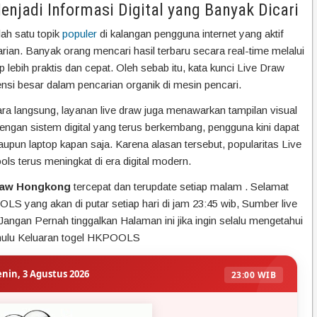
njadi Informasi Digital yang Banyak Dicari
ah satu topik
populer
di kalangan pengguna internet yang aktif
rian. Banyak orang mencari hasil terbaru secara real-time melalui
p lebih praktis dan cepat. Oleh sebab itu, kata kunci Live Draw
si besar dalam pencarian organik di mesin pencari.
a langsung, layanan live draw juga menawarkan tampilan visual
ngan sistem digital yang terus berkembang, pengguna kini dapat
aupun laptop kapan saja. Karena alasan tersebut, popularitas Live
s terus meningkat di era digital modern.
Draw Hongkong
tercepat dan terupdate setiap malam . Selamat
 yang akan di putar setiap hari di jam 23:45 wib, Sumber live
angan Pernah tinggalkan Halaman ini jika ingin selalu mengetahui
ahulu Keluaran togel HKPOOLS
enin, 3 Agustus 2026
23:00 WIB