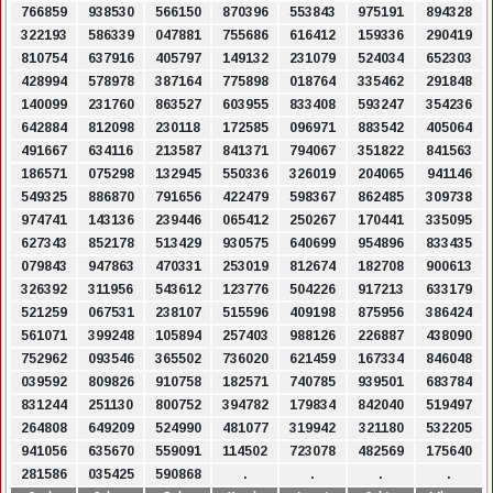
766859
938530
566150
870396
553843
975191
894328
322193
586339
047881
755686
616412
159336
290419
810754
637916
405797
149132
231079
524034
652303
428994
578978
387164
775898
018764
335462
291848
140099
231760
863527
603955
833408
593247
354236
642884
812098
230118
172585
096971
883542
405064
491667
634116
213587
841371
794067
351822
841563
186571
075298
132945
550336
326019
204065
941146
549325
886870
791656
422479
598367
862485
309738
974741
143136
239446
065412
250267
170441
335095
627343
852178
513429
930575
640699
954896
833435
079843
947863
470331
253019
812674
182708
900613
326392
311956
543612
123776
504226
917213
633179
521259
067531
238107
515596
409198
875956
386424
561071
399248
105894
257403
988126
226887
438090
752962
093546
365502
736020
621459
167334
846048
039592
809826
910758
182571
740785
939501
683784
831244
251130
800752
394782
179834
842040
519497
264808
649209
524990
481077
319942
321180
532205
941056
635670
559091
114502
723078
482569
175640
281586
035425
590868
.
.
.
.