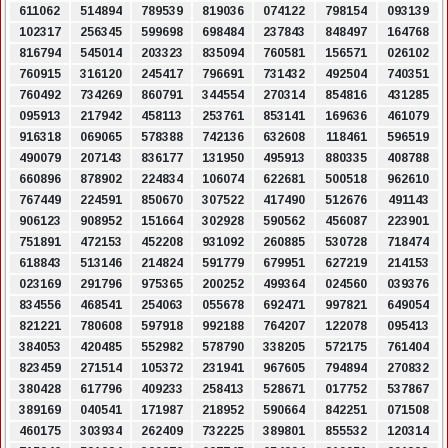
611062
514894
789539
819036
074122
798154
093139
102317
256345
599698
698484
237843
848497
164768
816794
545014
203323
835094
760581
156571
026102
760915
316120
245417
796691
731432
492504
740351
760492
734269
860791
344554
270314
854816
431285
095913
217942
458113
253761
853141
169636
461079
916318
069065
578388
742136
632608
118461
596519
490079
207143
836177
131950
495913
880335
408788
660896
878902
224834
106074
622681
500518
962610
767449
224591
850670
307522
417490
512676
491143
906123
908952
151664
302928
590562
456087
223901
751891
472153
452208
931092
260885
530728
718474
618843
513146
214824
591779
679951
627219
214153
023169
291796
975365
200252
499364
024560
039376
834556
468541
254063
055678
692471
997821
649054
821221
780608
597918
992188
764207
122078
095413
384053
420485
552982
578790
338205
572175
761404
823459
271514
105372
231941
967605
794894
270832
380428
617796
409233
258413
528671
017752
537867
389169
040541
171987
218952
590664
842251
071508
460175
303934
262409
732225
389801
855532
120314