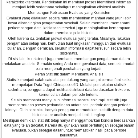
karakteristik tertentu. Pendekatan ini membuat proses identifikasi informasi
menjadi lebih sederhana sekaligus meningkatkan efisiensi analisis.
Membangun Kebiasaan Evaluasi yang Konsisten
Evaluasi yang dilakukan secara rutin memberikan manfaat yang jauh lebih
besar dibandingkan pengamatan sesekali. Selain membantu memahami
perkembangan data, kebiasaan tersebut juga meningkatkan kemampuan
dalam membaca pola historis.
Oleh karena itu, tentukan jadwal evaluasi yang teratur. Misalnya, lakukan
pengamatan setiap hari, kemudian buat ringkasan mingguan dan evaluasi
bulanan. Dengan demikian, seluruh informasi dapat tersusun secara lebih
sistematis.
Di sisi lain, konsistensi juga membantu membangun pengalaman dalam
melakukan analisis. Semakin sering Anda mengevaluasi data, semakin mudah
pula mengenali perubahan yang terjadi.
Peran Statistik dalam Membantu Analisis
Statistik menjadi salah satu alat pendukung yang sangat bermanfaat ketika
mempelajari Data Togel Chinapools 6D. Melalui pendekatan statistik
sederhana, pengguna dapat melihat distribusi data berdasarkan frekuensi
kemunculan dalam periode tertentu.
Selain membantu menyusun informasi secara lebih rapi, statistik juga
mempermudah proses perbandingan antara satu periode dengan periode
lainnya. Oleh sebab itu, banyak pengguna memadukan statistik dengan data
historis agar analisis menjadi lebih lengkap.
Meskipun demikian, statistik tetap hanya menggambarkan kondisi berdasarkan
data yang telah tercatat. Karena itu, gunakan hasil perhitungan sebagai bahan
evaluasi, bukan sebagai dasar untuk memastikan hasil pada periode
berikutnya.