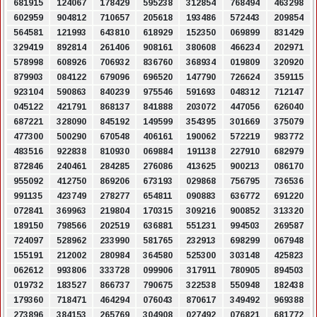
681915
124067
178429
595238
312854
768494
463298
602959
904812
710657
205618
193486
572443
209854
564581
121993
643810
618929
152350
069899
831429
329419
892814
261406
908161
380608
466234
202971
578998
608926
706932
836760
368934
019809
320920
879903
084122
679096
696520
147790
726624
359115
923104
590863
840239
975546
591693
048312
712147
045122
421791
868137
841888
203072
447056
626040
687221
328090
845192
149599
354395
301669
375079
477300
500290
670548
406161
190062
572219
983772
483516
922838
810930
069884
191138
227910
682979
872846
240461
284285
276086
413625
900213
086170
955092
412750
869206
673193
029868
756795
736536
991135
423749
278277
654811
090883
636772
691220
072841
369963
219804
170315
309216
900852
313320
189150
798566
202519
636881
551231
994503
269587
724097
528962
233990
581765
232913
698299
067948
155191
212002
280984
364580
525300
303148
425823
062612
993806
333728
099906
317911
780905
894503
019732
183527
866737
790675
322538
550948
182438
179360
718471
464294
076043
870617
349492
969388
273896
384153
265769
304908
027492
076821
681772