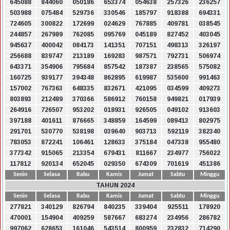
645088
844060
050186
653374
054638
257326
236257
503988
075484
529736
330546
185797
918388
694331
724605
300822
172699
024629
767885
409781
038545
244857
267989
762085
095769
045189
827452
403045
945637
400042
084173
141351
707151
498313
326197
256688
839747
213189
169283
987571
792731
506974
643371
354906
795684
857542
187387
238565
575082
160725
939177
394348
862895
619987
535600
991463
157002
767363
648335
832671
421095
034599
409273
803893
212489
370366
586912
760158
949821
017939
264916
726507
953202
018931
926505
049102
913603
397188
401611
876665
348859
164599
089413
802975
291701
530770
538198
039640
903713
592119
382340
783053
872241
106461
128633
375184
047338
955480
377342
915065
213354
679431
811667
234977
756022
117812
920134
652045
029350
674309
701619
451386
Senin
Selasa
Rabu
Kamis
Jumat
Sabtu
Minggu
TAHUN 2024
Senin
Selasa
Rabu
Kamis
Jumat
Sabtu
Minggu
277821
340129
826794
840235
339404
925511
178920
470001
154904
409259
587667
683274
234956
286782
997062
628653
161046
543514
800959
232832
714290