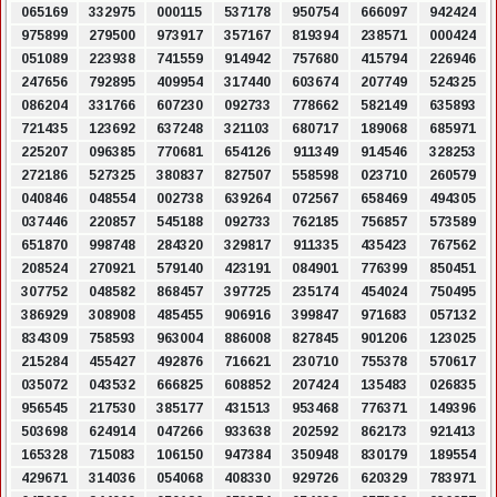
065169
332975
000115
537178
950754
666097
942424
975899
279500
973917
357167
819394
238571
000424
051089
223938
741559
914942
757680
415794
226946
247656
792895
409954
317440
603674
207749
524325
086204
331766
607230
092733
778662
582149
635893
721435
123692
637248
321103
680717
189068
685971
225207
096385
770681
654126
911349
914546
328253
272186
527325
380837
827507
558598
023710
260579
040846
048554
002738
639264
072567
658469
494305
037446
220857
545188
092733
762185
756857
573589
651870
998748
284320
329817
911335
435423
767562
208524
270921
579140
423191
084901
776399
850451
307752
048582
868457
397725
235174
454024
750495
386929
308908
485455
906916
399847
971683
057132
834309
758593
963004
886008
827845
901206
123025
215284
455427
492876
716621
230710
755378
570617
035072
043532
666825
608852
207424
135483
026835
956545
217530
385177
431513
953468
776371
149396
503698
624914
047266
933638
202592
862173
921413
165328
715083
106150
947384
350948
830179
189554
429671
314036
054068
408330
929726
620329
783971