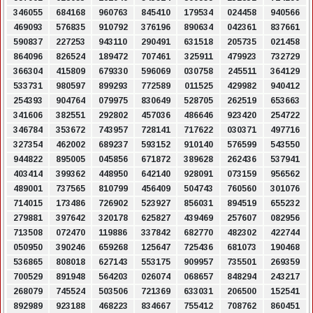
346055
684168
960763
845410
179534
024458
940566
469093
576835
910792
376196
890634
042361
837661
590837
227253
943110
290491
631518
205735
021458
864096
826524
189472
707461
325911
479923
732729
366304
415809
679330
596069
030758
245511
364129
533731
980597
899293
772589
011525
429982
940412
254393
904764
079975
830649
528705
262519
653663
341606
382551
292802
457036
486646
923420
254722
346784
353672
743957
728141
717622
030371
497716
327354
462002
689237
593152
910140
576599
543550
944822
895005
045856
671872
389628
262436
537941
403414
399362
448950
642140
928091
073159
956562
489001
737565
810799
456409
504743
760560
301076
714015
173486
726902
523927
856031
894519
655232
279881
397642
320178
625827
439469
257607
082956
713508
072470
119886
337842
682770
482302
422744
050950
390246
659268
125647
725436
681073
190468
536865
808018
627143
553175
909957
735501
269359
700529
891948
564203
026074
068657
848294
243217
268079
745524
503506
721369
633031
206500
152541
892989
923188
468223
834667
755412
708762
860451