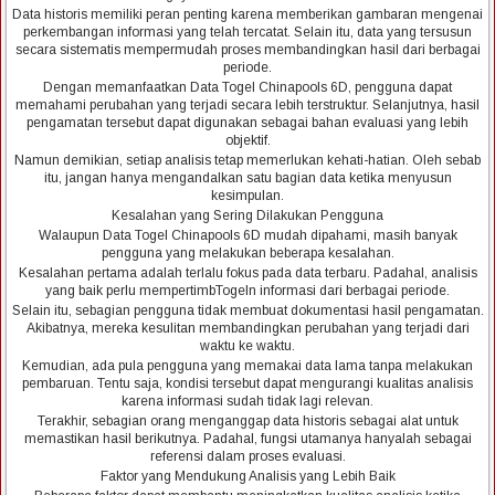
Data historis memiliki peran penting karena memberikan gambaran mengenai
perkembangan informasi yang telah tercatat. Selain itu, data yang tersusun
secara sistematis mempermudah proses membandingkan hasil dari berbagai
periode.
Dengan memanfaatkan Data Togel Chinapools 6D, pengguna dapat
memahami perubahan yang terjadi secara lebih terstruktur. Selanjutnya, hasil
pengamatan tersebut dapat digunakan sebagai bahan evaluasi yang lebih
objektif.
Namun demikian, setiap analisis tetap memerlukan kehati-hatian. Oleh sebab
itu, jangan hanya mengandalkan satu bagian data ketika menyusun
kesimpulan.
Kesalahan yang Sering Dilakukan Pengguna
Walaupun Data Togel Chinapools 6D mudah dipahami, masih banyak
pengguna yang melakukan beberapa kesalahan.
Kesalahan pertama adalah terlalu fokus pada data terbaru. Padahal, analisis
yang baik perlu mempertimbTogeln informasi dari berbagai periode.
Selain itu, sebagian pengguna tidak membuat dokumentasi hasil pengamatan.
Akibatnya, mereka kesulitan membandingkan perubahan yang terjadi dari
waktu ke waktu.
Kemudian, ada pula pengguna yang memakai data lama tanpa melakukan
pembaruan. Tentu saja, kondisi tersebut dapat mengurangi kualitas analisis
karena informasi sudah tidak lagi relevan.
Terakhir, sebagian orang menganggap data historis sebagai alat untuk
memastikan hasil berikutnya. Padahal, fungsi utamanya hanyalah sebagai
referensi dalam proses evaluasi.
Faktor yang Mendukung Analisis yang Lebih Baik