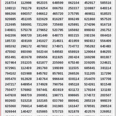
218734
112998
952335
648599
062104
452917
585516
108313
791179
819254
006753
253337
130887
640314
986266
690357
046612
465720
375795
469811
918535
920885
451305
023629
816287
806249
621860
957520
213695
580091
721200
725693
625891
274296
916718
340831
575378
279652
523795
165692
899363
291752
842206
908720
181440
648773
803215
393156
084410
185723
438169
241027
214631
431959
993832
556409
085392
296172
407802
374971
734772
795282
643483
475563
893090
502344
549583
658919
129064
846255
853491
433678
095656
811925
283424
169298
801937
927464
351335
621877
235060
675340
339205
324621
972961
112439
281760
199389
111535
685841
381114
794102
023988
845782
857801
266526
511205
117296
005470
912828
343764
996644
038114
354470
197708
247217
648954
374928
790756
095118
534261
931548
750477
576863
597441
433819
631172
179104
131193
647638
968739
200951
198771
898665
374372
203507
802603
515218
102165
033760
880941
285319
999339
635060
706614
948543
361965
161647
078591
290524
926944
140427
025865
573715
921878
432576
326952