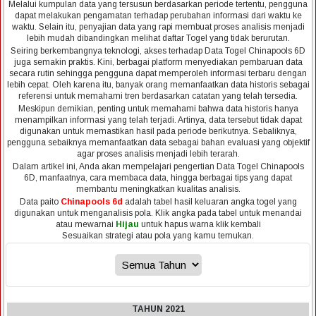
Melalui kumpulan data yang tersusun berdasarkan periode tertentu, pengguna
dapat melakukan pengamatan terhadap perubahan informasi dari waktu ke
waktu. Selain itu, penyajian data yang rapi membuat proses analisis menjadi
lebih mudah dibandingkan melihat daftar Togel yang tidak berurutan.
Seiring berkembangnya teknologi, akses terhadap Data Togel Chinapools 6D
juga semakin praktis. Kini, berbagai platform menyediakan pembaruan data
secara rutin sehingga pengguna dapat memperoleh informasi terbaru dengan
lebih cepat. Oleh karena itu, banyak orang memanfaatkan data historis sebagai
referensi untuk memahami tren berdasarkan catatan yang telah tersedia.
Meskipun demikian, penting untuk memahami bahwa data historis hanya
menampilkan informasi yang telah terjadi. Artinya, data tersebut tidak dapat
digunakan untuk memastikan hasil pada periode berikutnya. Sebaliknya,
pengguna sebaiknya memanfaatkan data sebagai bahan evaluasi yang objektif
agar proses analisis menjadi lebih terarah.
Dalam artikel ini, Anda akan mempelajari pengertian Data Togel Chinapools
6D, manfaatnya, cara membaca data, hingga berbagai tips yang dapat
membantu meningkatkan kualitas analisis.
Data paito
Chinapools 6d
adalah tabel hasil keluaran angka togel yang
digunakan untuk menganalisis pola. Klik angka pada tabel untuk menandai
atau mewarnai
Hijau
untuk hapus warna klik kembali
Sesuaikan strategi atau pola yang kamu temukan.
TAHUN 2021