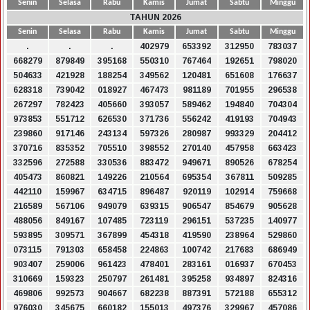
Senin
Selasa
Rabu
Kamis
Jumat
Sabtu
Minggu
TAHUN 2026
Senin
Selasa
Rabu
Kamis
Jumat
Sabtu
Minggu
.
.
.
402979
653392
312950
783037
668279
879849
395168
550310
767464
192651
798020
504633
421928
188254
349562
120481
651608
176637
628318
739042
018927
467473
981189
701955
296538
267297
782423
405660
393057
589462
194840
704304
973853
551712
626530
371736
556242
419193
704943
239860
917146
243134
597326
280987
993329
204412
370716
835352
705510
398552
270140
457958
663423
332596
272588
330536
883472
949671
890526
678254
405473
860821
149226
210564
695354
367811
509285
442110
159967
634715
896487
920119
102914
759668
216589
567106
949079
639315
906547
854679
905628
488056
849167
107485
723119
296151
537235
140977
593895
309571
367899
454318
419590
238964
529860
073115
791303
658458
224863
100742
217683
686949
903407
259006
961423
478401
283161
016937
670453
310669
159323
250797
261481
395258
934897
824316
469806
992573
904667
682238
887391
572188
655312
976030
345675
660182
155013
497376
329967
457086