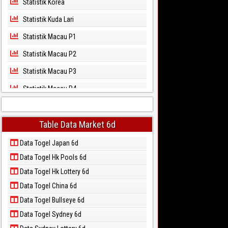
Statistik Korea
Statistik Kuda Lari
Statistik Macau P1
Statistik Macau P2
Statistik Macau P3
Statistik Macau P4
Statistik Macau P5
Statistik Magnum Cambodia
Table Data Market 6d
Statistik North Carolina Day
Data Togel Japan 6d
Data Togel Hk Pools 6d
Statistik North Carolina Evening
Data Togel Hk Lottery 6d
Statistik Pcso
Data Togel China 6d
Statistik Sao Paulo
Data Togel Bullseye 6d
Statistik Singapore
Data Togel Sydney 6d
Statistik Sydney