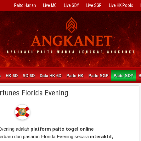
Paito Harian
Live MC
Live SDY
Live SGP
Live HK Pools
a
HK 6D
SD 6D
Data HK 6D
Paito HK
Paito SGP
Paito SDY
rtunes Florida Evening
Evening adalah
platform paito togel online
erbaru dari pasaran Florida Evening secara
interaktif,