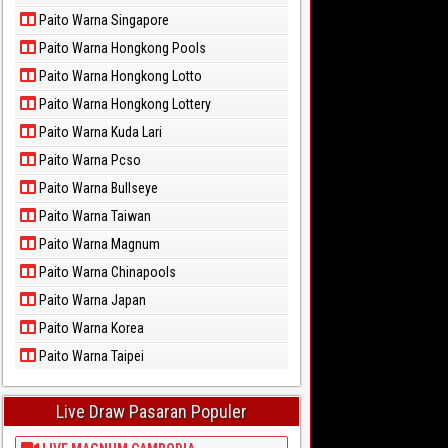
Paito Warna Singapore
Paito Warna Hongkong Pools
Paito Warna Hongkong Lotto
Paito Warna Hongkong Lottery
Paito Warna Kuda Lari
Paito Warna Pcso
Paito Warna Bullseye
Paito Warna Taiwan
Paito Warna Magnum
Paito Warna Chinapools
Paito Warna Japan
Paito Warna Korea
Paito Warna Taipei
Live Draw Pasaran Populer