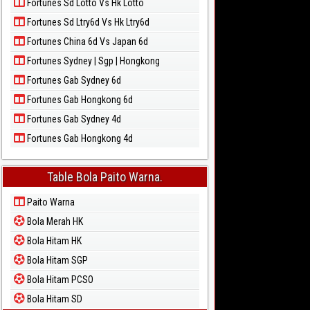
Fortunes Sd Lotto Vs Hk Lotto
Fortunes Sd Ltry6d Vs Hk Ltry6d
Fortunes China 6d Vs Japan 6d
Fortunes Sydney | Sgp | Hongkong
Fortunes Gab Sydney 6d
Fortunes Gab Hongkong 6d
Fortunes Gab Sydney 4d
Fortunes Gab Hongkong 4d
Table Bola Paito Warna.
Paito Warna
Bola Merah HK
Bola Hitam HK
Bola Hitam SGP
Bola Hitam PCSO
Bola Hitam SD