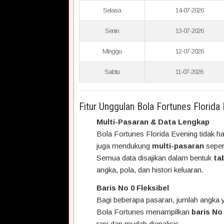
Selasa
14-07-2026
Senin
13-07-2026
Minggu
12-07-2026
Sabtu
11-07-2026
Fitur Unggulan Bola Fortunes Florida
Multi-Pasaran & Data Lengkap
Bola Fortunes Florida Evening tidak h
juga mendukung
multi-pasaran
seper
Semua data disajikan dalam bentuk
tab
angka, pola, dan histori keluaran.
Baris No 0 Fleksibel
Bagi beberapa pasaran, jumlah angka 
Bola Fortunes menampilkan
baris No
rapi dan mudah dianalisis.