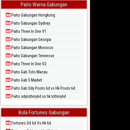
Paito Warna Gabungan
Paito Gabungan Hongkong
Paito Gabungan Sydney
Paito Three In One V1
Paito Gabungan Georgia
Paito Gabungan Morocco
Paito Gabungan Tennesse
Paito Three In One V2
Paito Gab Toto Macau
Paito Gab 5 Market
Paito Gab Sdy Pools 6d vs Hk Pools 6d
Paito sdylottery6d vs hk lottery6d
Bola Fortunes Gabungan
Fortunes Sd 6d Vs Hk 6d