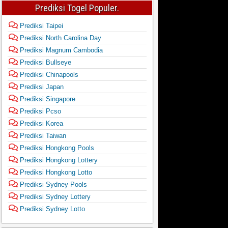
Prediksi Togel Populer.
Prediksi Taipei
Prediksi North Carolina Day
Prediksi Magnum Cambodia
Prediksi Bullseye
Prediksi Chinapools
Prediksi Japan
Prediksi Singapore
Prediksi Pcso
Prediksi Korea
Prediksi Taiwan
Prediksi Hongkong Pools
Prediksi Hongkong Lottery
Prediksi Hongkong Lotto
Prediksi Sydney Pools
Prediksi Sydney Lottery
Prediksi Sydney Lotto