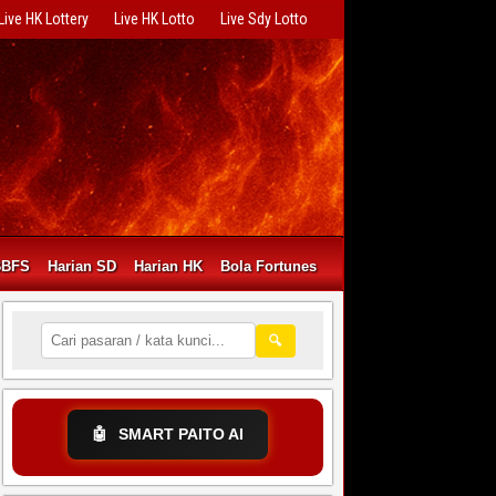
Live HK Lottery
Live HK Lotto
Live Sdy Lotto
BBFS
Harian SD
Harian HK
Bola Fortunes
🔍
🤖
SMART PAITO AI