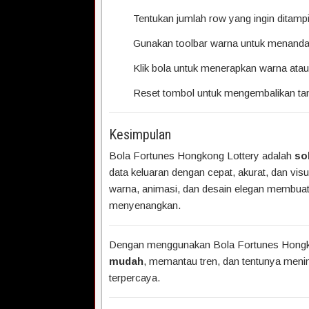
Tentukan jumlah row yang ingin ditampi
Gunakan toolbar warna untuk menandai 
Klik bola untuk menerapkan warna ata
Reset tombol untuk mengembalikan tam
Kesimpulan
Bola Fortunes Hongkong Lottery adalah
so
data keluaran dengan cepat, akurat, dan visual
warna, animasi, dan desain elegan membuat 
menyenangkan.
Dengan menggunakan Bola Fortunes Hongko
mudah
, memantau tren, dan tentunya meni
terpercaya.