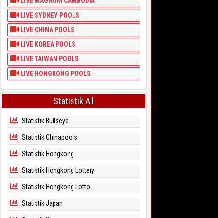
LIVE MAGNUM CAMBODIA
LIVE SYDNEY POOLS
LIVE CHINA POOLS
LIVE KOREA POOLS
LIVE TAIWAN POOLS
LIVE HONGKONG POOLS
Statistik All
Statistik Bullseye
Statistik Chinapools
Statistik Hongkong
Statistik Hongkong Lottery
Statistik Hongkong Lotto
Statistik Japan