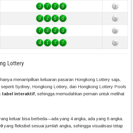
3
7
7
9
7
0
2
5
0
5
7
3
2
3
5
4
1
7
7
5
ng Lottery
 hanya menampilkan keluaran pasaran Hongkong Lottery saja,
seperti Sydney, Hongkong Lottery, dan Hongkong Lottery Pools
k
tabel interaktif
, sehingga memudahkan pemain untuk melihat
yang keluar bisa berbeda—ada yang 4 angka, ada yang 6 angka.
 0
yang fleksibel sesuai jumlah angka, sehingga visualisasi tetap