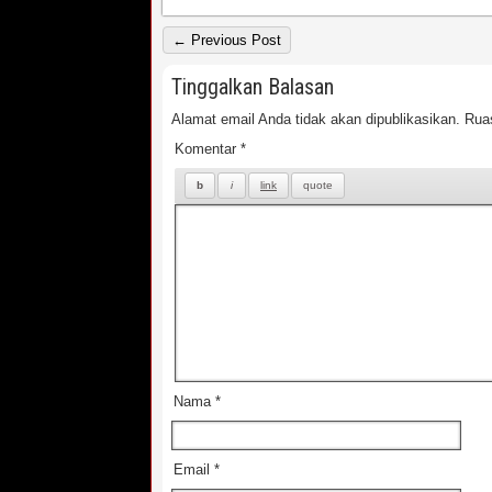
← Previous Post
Tinggalkan Balasan
Alamat email Anda tidak akan dipublikasikan.
Ruas
Komentar
*
Nama
*
Email
*