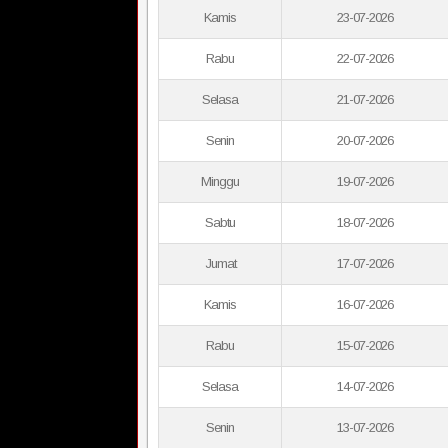
Kamis
23-07-2026
Rabu
22-07-2026
Selasa
21-07-2026
Senin
20-07-2026
Minggu
19-07-2026
Sabtu
18-07-2026
Jumat
17-07-2026
Kamis
16-07-2026
Rabu
15-07-2026
Selasa
14-07-2026
Senin
13-07-2026