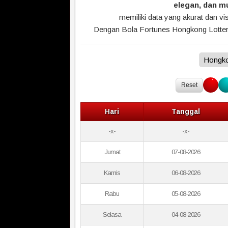
elegan, dan m
memiliki data yang akurat dan vis
Dengan Bola Fortunes Hongkong Lottery
Reset
Hari
Tanggal
-x-
-x-
Jumat
07-08-2026
Kamis
06-08-2026
Rabu
05-08-2026
Selasa
04-08-2026