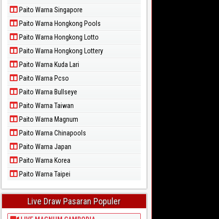
Paito Warna Singapore
Paito Warna Hongkong Pools
Paito Warna Hongkong Lotto
Paito Warna Hongkong Lottery
Paito Warna Kuda Lari
Paito Warna Pcso
Paito Warna Bullseye
Paito Warna Taiwan
Paito Warna Magnum
Paito Warna Chinapools
Paito Warna Japan
Paito Warna Korea
Paito Warna Taipei
Live Draw Pasaran Populer