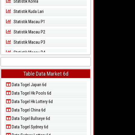
Statistik Korea
Statistik Kuda Lari
Statistik Macau P1
Statistik Macau P2
Statistik Macau P3
Statistik Macau P4
Statistik Macau P5
Statistik Magnum Cambodia
Table Data Market 6d
Statistik North Carolina Day
Data Togel Japan 6d
Data Togel Hk Pools 6d
Statistik North Carolina Evening
Data Togel Hk Lottery 6d
Statistik Pcso
Data Togel China 6d
Statistik Sao Paulo
Data Togel Bullseye 6d
Statistik Singapore
Data Togel Sydney 6d
Statistik Sydney