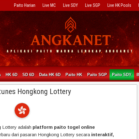
Paito Harian
Live MC
Live SDY
Live SGP
Live HK Pools
a
HK 6D
SD 6D
Data HK 6D
Paito HK
Paito SGP
Paito SDY
tunes Hongkong Lottery
 Lottery adalah
platform paito togel online
rbaru dari pasaran Hongkong Lottery secara
interaktif,