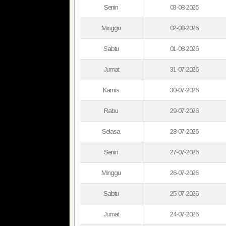
Senin
03-08-2026
Minggu
02-08-2026
Sabtu
01-08-2026
Jumat
31-07-2026
Kamis
30-07-2026
Rabu
29-07-2026
Selasa
28-07-2026
Senin
27-07-2026
Minggu
26-07-2026
Sabtu
25-07-2026
Jumat
24-07-2026