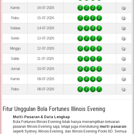
Kamis
16-07-2026
1
3
2
7
9
Rabu
15-07-2026
7
2
1
9
1
Selasa
14-07-2026
5
3
9
8
8
Senin
13-07-2026
9
2
3
7
1
Minggu
12-07-2026
0
3
1
9
1
Sabtu
11-07-2026
5
5
5
7
3
Jumat
10-07-2026
8
1
9
3
3
Kamis
09-07-2026
5
8
4
0
4
Rabu
08-07-2026
6
1
3
7
1
Fitur Unggulan Bola Fortunes Illinois Evening
Multi-Pasaran & Data Lengkap
Bola Fortunes Illinois Evening tidak hanya menampilkan keluaran
pasaran Illinois Evening saja, tetapi juga mendukung
multi-pasaran
seperti Sydney, Illinois Evening, dan Illinois Evening Pools 6D. Semua