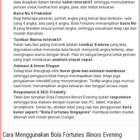
data disajikan dalam bentuk
tabel interaktif
, sehingga memudahkan
pemain untuk melihat tren angka, pola, dan histori keluaran.
Baris No 0 Fleksibel
Bagi beberapa pasaran, jumlah angka yang keluar bisa berbeda—ada
yang 4 angka, ada yang 6 angka. Bola Fortunes menampilkan
baris No
0
yang fleksibel sesuai jumlah angka, sehingga visualisasi tetap rapi dan
mudah dianalisis.
Toolbar Warna Interaktif
Salah satu fitur paling menarik adalah
toolbar 8 warna
yang bisa
digunakan untuk menandai bola favorit, menyoroti angka tertentu, atau
menghapus warna dengan brush. Fitur ini sangat berguna untuk pemain
yang ingin melakukan
analisis visual cepat
.
Animasi & Hover Elegan
Setiap bola dilengkapi efek
hover glow dan animasi membesar
,
sehingga pengguna tidak hanya mendapatkan data, tetapi juga
pengalaman interaktif yang menyenangkan. Tooltip angka juga muncul
saat hover, menampilkan angka keluaran dan tanggal secara cepat.
Responsive & SEO-Friendly
Tabel dan tampilan Bola Fortunes Illinois Evening sudah
responsive
sehingga bisa diakses dengan nyaman dari PC, tablet, maupun
smartphone. Selain itu, struktur tabel yang rapi dan penggunaan
kata
kunci seperti “Bola Fortunes Singapore”
membuat konten mudah
dikenali oleh mesin pencari Google.
Cara Menggunakan Bola Fortunes Illinois Evening