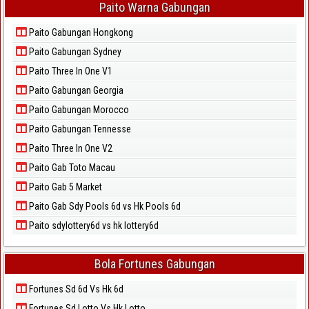
Paito Warna Gabungan
Paito Gabungan Hongkong
Paito Gabungan Sydney
Paito Three In One V1
Paito Gabungan Georgia
Paito Gabungan Morocco
Paito Gabungan Tennesse
Paito Three In One V2
Paito Gab Toto Macau
Paito Gab 5 Market
Paito Gab Sdy Pools 6d vs Hk Pools 6d
Paito sdylottery6d vs hk lottery6d
Bola Fortunes Gabungan
Fortunes Sd 6d Vs Hk 6d
Fortunes Sd Lotto Vs Hk Lotto