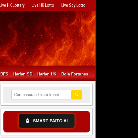
Live HK Lottery
Live HK Lotto
Live Sdy Lotto
BBFS
Harian SD
Harian HK
Bola Fortunes
🔍
🤖
SMART PAITO AI