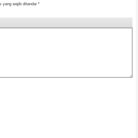
 yang wajib ditandai
*