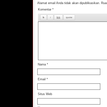
Alamat email Anda tidak akan dipublikasikan.
Ruas
Komentar
*
Nama
*
Email
*
Situs Web