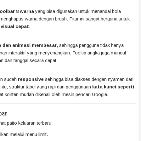
oolbar 8 warna
yang bisa digunakan untuk menandai bola
u menghapus warna dengan brush. Fitur ini sangat berguna untuk
 visual cepat
.
w dan animasi membesar
, sehingga pengguna tidak hanya
man interaktif yang menyenangkan. Tooltip angka juga muncul
n dan tanggal secara cepat.
pan sudah
responsive
sehingga bisa diakses dengan nyaman dari
itu, struktur tabel yang rapi dan penggunaan
kata kunci seperti
 konten mudah dikenali oleh mesin pencari Google.
pan
at paito keluaran terbaru.
lkan melalui menu limit.