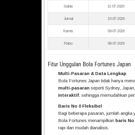
Sabtu
11-07-2026
Jumat
10-07-2026
Kamis
09-07-2026
Rabu
08-07-2026
Fitur Unggulan Bola Fortunes Japan
Multi-Pasaran & Data Lengkap
Bola Fortunes Japan tidak hanya mena
multi-pasaran
seperti Sydney, Japan
interaktif
, sehingga memudahkan pemai
Baris No 0 Fleksibel
Bagi beberapa pasaran, jumlah angka 
Bola Fortunes menampilkan
baris No
rapi dan mudah dianalisis.