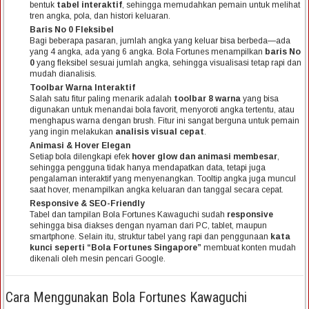
bentuk
tabel interaktif
, sehingga memudahkan pemain untuk melihat
tren angka, pola, dan histori keluaran.
Baris No 0 Fleksibel
Bagi beberapa pasaran, jumlah angka yang keluar bisa berbeda—ada
yang 4 angka, ada yang 6 angka. Bola Fortunes menampilkan
baris No
0
yang fleksibel sesuai jumlah angka, sehingga visualisasi tetap rapi dan
mudah dianalisis.
Toolbar Warna Interaktif
Salah satu fitur paling menarik adalah
toolbar 8 warna
yang bisa
digunakan untuk menandai bola favorit, menyoroti angka tertentu, atau
menghapus warna dengan brush. Fitur ini sangat berguna untuk pemain
yang ingin melakukan
analisis visual cepat
.
Animasi & Hover Elegan
Setiap bola dilengkapi efek
hover glow dan animasi membesar
,
sehingga pengguna tidak hanya mendapatkan data, tetapi juga
pengalaman interaktif yang menyenangkan. Tooltip angka juga muncul
saat hover, menampilkan angka keluaran dan tanggal secara cepat.
Responsive & SEO-Friendly
Tabel dan tampilan Bola Fortunes Kawaguchi sudah
responsive
sehingga bisa diakses dengan nyaman dari PC, tablet, maupun
smartphone. Selain itu, struktur tabel yang rapi dan penggunaan
kata
kunci seperti “Bola Fortunes Singapore”
membuat konten mudah
dikenali oleh mesin pencari Google.
Cara Menggunakan Bola Fortunes Kawaguchi