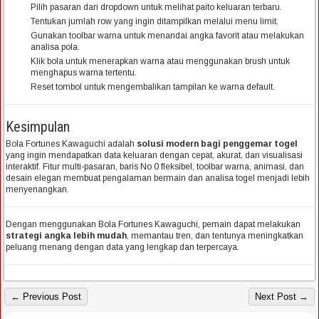
Pilih pasaran dari dropdown untuk melihat paito keluaran terbaru.
Tentukan jumlah row yang ingin ditampilkan melalui menu limit.
Gunakan toolbar warna untuk menandai angka favorit atau melakukan
analisa pola.
Klik bola untuk menerapkan warna atau menggunakan brush untuk
menghapus warna tertentu.
Reset tombol untuk mengembalikan tampilan ke warna default.
Kesimpulan
Bola Fortunes Kawaguchi adalah
solusi modern bagi penggemar togel
yang ingin mendapatkan data keluaran dengan cepat, akurat, dan visualisasi
interaktif. Fitur multi-pasaran, baris No 0 fleksibel, toolbar warna, animasi, dan
desain elegan membuat pengalaman bermain dan analisa togel menjadi lebih
menyenangkan.
Dengan menggunakan Bola Fortunes Kawaguchi, pemain dapat melakukan
strategi angka lebih mudah
, memantau tren, dan tentunya meningkatkan
peluang menang dengan data yang lengkap dan terpercaya.
← Previous Post
Next Post →