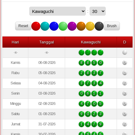
:
Reset
Brush
Hari
Tanggal
Kawaguchi
D
-x-
-x-
.
.
.
.
.
Kamis
06-08-2026
8
8
5
0
5
Rabu
05-08-2026
2
8
3
7
1
Selasa
04-08-2026
3
7
3
4
7
Senin
03-08-2026
0
6
1
1
2
Minggu
02-08-2026
4
7
0
5
5
Sabtu
01-08-2026
9
0
2
3
5
Jumat
31-07-2026
1
4
7
9
7
Kamis
30-07-2026
4
9
4
6
1