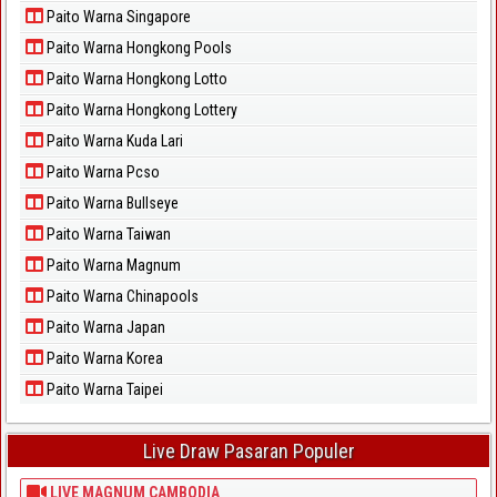
Paito Warna Singapore
Paito Warna Hongkong Pools
Paito Warna Hongkong Lotto
Paito Warna Hongkong Lottery
Paito Warna Kuda Lari
Paito Warna Pcso
Paito Warna Bullseye
Paito Warna Taiwan
Paito Warna Magnum
Paito Warna Chinapools
Paito Warna Japan
Paito Warna Korea
Paito Warna Taipei
Live Draw Pasaran Populer
LIVE MAGNUM CAMBODIA