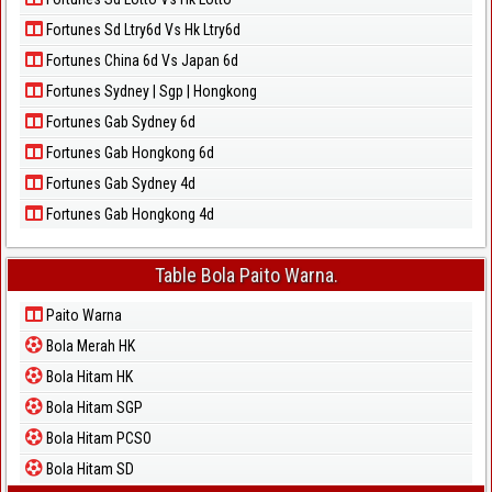
Fortunes Sd Ltry6d Vs Hk Ltry6d
Fortunes China 6d Vs Japan 6d
Fortunes Sydney | Sgp | Hongkong
Fortunes Gab Sydney 6d
Fortunes Gab Hongkong 6d
Fortunes Gab Sydney 4d
Fortunes Gab Hongkong 4d
Table Bola Paito Warna.
Paito Warna
Bola Merah HK
Bola Hitam HK
Bola Hitam SGP
Bola Hitam PCSO
Bola Hitam SD