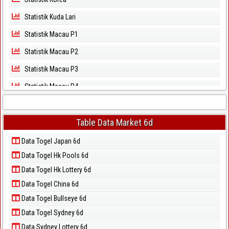
Statistik Kuda Lari
Statistik Macau P1
Statistik Macau P2
Statistik Macau P3
Statistik Macau P4
Statistik Macau P5
Statistik Magnum Cambodia
Table Data Market 6d
Statistik North Carolina Day
Data Togel Japan 6d
Data Togel Hk Pools 6d
Statistik North Carolina Evening
Data Togel Hk Lottery 6d
Statistik Pcso
Data Togel China 6d
Statistik Sao Paulo
Data Togel Bullseye 6d
Statistik Singapore
Data Togel Sydney 6d
Statistik Sydney
Data Sydney Lottery 6d