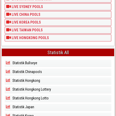
LIVE SYDNEY POOLS
LIVE CHINA POOLS
LIVE KOREA POOLS
LIVE TAIWAN POOLS
LIVE HONGKONG POOLS
Statistik All
Statistik Bullseye
Statistik Chinapools
Statistik Hongkong
Statistik Hongkong Lottery
Statistik Hongkong Lotto
Statistik Japan
Statistik Korea