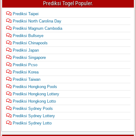
Prediksi Togel Populer.
Prediksi Taipei
Prediksi North Carolina Day
Prediksi Magnum Cambodia
Prediksi Bullseye
Prediksi Chinapools
Prediksi Japan
Prediksi Singapore
Prediksi Pcso
Prediksi Korea
Prediksi Taiwan
Prediksi Hongkong Pools
Prediksi Hongkong Lottery
Prediksi Hongkong Lotto
Prediksi Sydney Pools
Prediksi Sydney Lottery
Prediksi Sydney Lotto