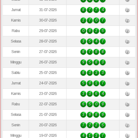
Jumat
31-07-2026
8
7
7
4
2
Kamis
30-07-2026
2
7
0
7
7
Rabu
29-07-2026
0
9
2
5
7
Selasa
28-07-2026
3
5
4
7
2
Senin
27-07-2026
8
7
8
8
7
Minggu
26-07-2026
9
5
8
3
2
Sabtu
25-07-2026
8
3
3
3
6
Jumat
24-07-2026
5
9
1
7
8
Kamis
23-07-2026
3
3
6
4
1
Rabu
22-07-2026
6
5
0
9
9
Selasa
21-07-2026
3
9
8
9
8
Senin
20-07-2026
7
2
2
5
7
Minggu
19-07-2026
4
1
3
7
1