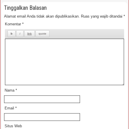
Tinggalkan Balasan
Alamat email Anda tidak akan dipublikasikan.
Ruas yang wajib ditandai
*
Komentar
*
Nama
*
Email
*
Situs Web