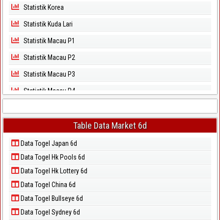
Statistik Korea
Statistik Kuda Lari
Statistik Macau P1
Statistik Macau P2
Statistik Macau P3
Statistik Macau P4
Statistik Macau P5
Statistik Magnum Cambodia
Table Data Market 6d
Statistik North Carolina Day
Data Togel Japan 6d
Data Togel Hk Pools 6d
Statistik North Carolina Evening
Data Togel Hk Lottery 6d
Statistik Pcso
Data Togel China 6d
Statistik Sao Paulo
Data Togel Bullseye 6d
Statistik Singapore
Data Togel Sydney 6d