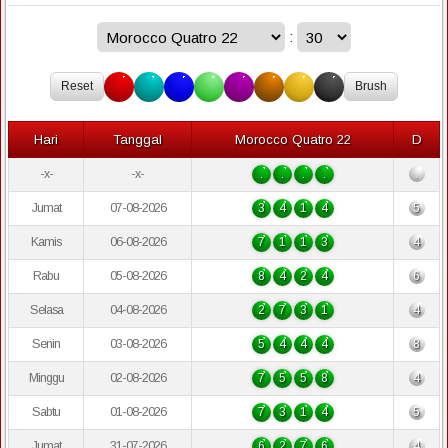
:
Reset
Brush
Hari
Tanggal
Morocco Quatro 22
D
-x-
-x-
.
.
.
.
.
Jumat
07-08-2026
3
4
1
4
5
Kamis
06-08-2026
7
1
1
3
4
Rabu
05-08-2026
8
4
2
4
6
Selasa
04-08-2026
2
7
3
1
4
Senin
03-08-2026
5
4
4
4
8
Minggu
02-08-2026
7
5
5
8
4
Sabtu
01-08-2026
7
3
1
4
5
Jumat
31-07-2026
6
2
7
6
4