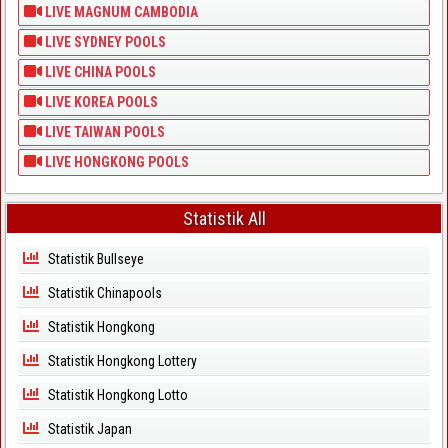
LIVE MAGNUM CAMBODIA
LIVE SYDNEY POOLS
LIVE CHINA POOLS
LIVE KOREA POOLS
LIVE TAIWAN POOLS
LIVE HONGKONG POOLS
Statistik All
Statistik Bullseye
Statistik Chinapools
Statistik Hongkong
Statistik Hongkong Lottery
Statistik Hongkong Lotto
Statistik Japan