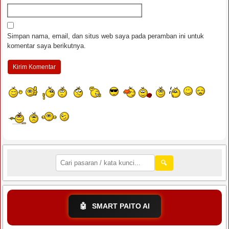
Simpan nama, email, dan situs web saya pada peramban ini untuk
komentar saya berikutnya.
🔍
🤖
SMART PAITO AI