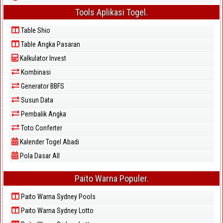
Tools Aplikasi Togel.
Table Shio
Table Angka Pasaran
Kalkulator Invest
Kombinasi
Generator BBFS
Susun Data
Pembalik Angka
Toto Conferter
Kalender Togel Abadi
Pola Dasar All
Paito Warna Populer.
Paito Warna Sydney Pools
Paito Warna Sydney Lotto