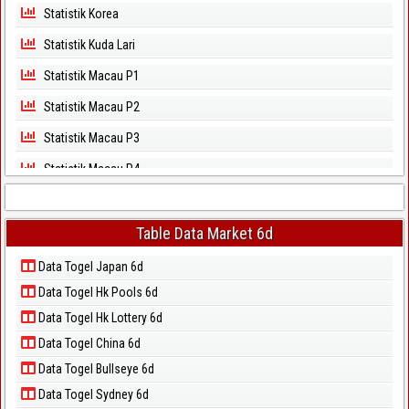
Statistik Korea
Statistik Kuda Lari
Statistik Macau P1
Statistik Macau P2
Statistik Macau P3
Statistik Macau P4
Statistik Macau P5
Statistik Magnum Cambodia
Table Data Market 6d
Statistik North Carolina Day
Data Togel Japan 6d
Data Togel Hk Pools 6d
Statistik North Carolina Evening
Data Togel Hk Lottery 6d
Statistik Pcso
Data Togel China 6d
Statistik Sao Paulo
Data Togel Bullseye 6d
Statistik Singapore
Data Togel Sydney 6d