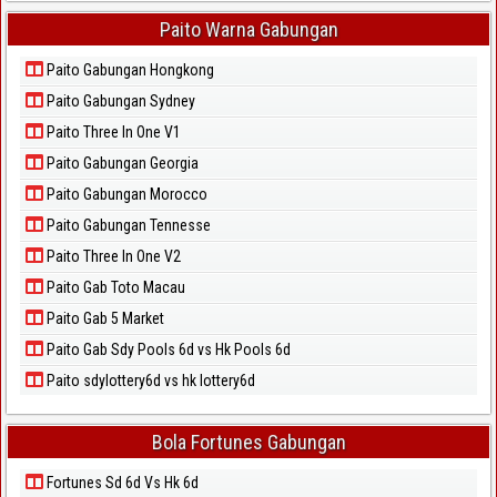
Paito Warna Gabungan
Paito Gabungan Hongkong
Paito Gabungan Sydney
Paito Three In One V1
Paito Gabungan Georgia
Paito Gabungan Morocco
Paito Gabungan Tennesse
Paito Three In One V2
Paito Gab Toto Macau
Paito Gab 5 Market
Paito Gab Sdy Pools 6d vs Hk Pools 6d
Paito sdylottery6d vs hk lottery6d
Bola Fortunes Gabungan
Fortunes Sd 6d Vs Hk 6d