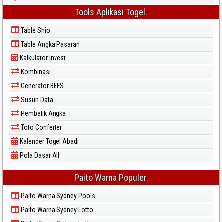
Tools Aplikasi Togel.
Table Shio
Table Angka Pasaran
Kalkulator Invest
Kombinasi
Generator BBFS
Susun Data
Pembalik Angka
Toto Conferter
Kalender Togel Abadi
Pola Dasar All
Paito Warna Populer.
Paito Warna Sydney Pools
Paito Warna Sydney Lotto