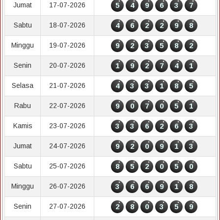
Jumat
17-07-2026
5
4
9
6
3
7
Sabtu
18-07-2026
4
6
2
2
9
8
Minggu
19-07-2026
9
2
3
5
8
2
Senin
20-07-2026
1
9
2
7
4
1
Selasa
21-07-2026
4
3
3
1
8
5
Rabu
22-07-2026
9
0
7
0
5
1
Kamis
23-07-2026
3
3
6
2
6
3
Jumat
24-07-2026
9
2
0
9
1
3
Sabtu
25-07-2026
8
5
2
0
5
0
Minggu
26-07-2026
3
6
6
9
1
8
Senin
27-07-2026
2
8
0
3
5
9