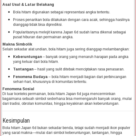
Asal Usul & Latar Belakang
Bola hitam digunakan sebagai representasi angka tertentu.
Proses penarikan bola dilakukan dengan cara acak, sehingga hasilnya
dianggap tidak bisa diprediksi.
Popularitasnya melejit karena Japan 6d sudah lama dikenal sebagai
pusat hiburan dan permainan angka.
Makna Simbolik
Selain sekadar alat undian, bola hitam juga sering dianggap melambangkan:
Keberuntungan
– banyak orang yang menaruh harapan pada angka
yang keluar dari bola hitam.
Tantangan
– hasil yang sulit ditebak menciptakan rasa penasaran.
Fenomena Budaya
– bola hitam menjadi bagian dari perbincangan
sehari-hari, khususnya di komunitas tertentu.
Fenomena Sosial
Di luar konteks permainan, bola hitam Japan 6d juga mencerminkan
bagaimana sebuah simbol sederhana bisa memengaruhi banyak orang, mulai
dari tradisi, obrolan komunitas, hingga keyakinan akan keberuntungan.
Kesimpulan
Bola hitam Japan 6d bukan sekadar benda, tetapi sudah menjadi ikon populer
yang sarat makna—mulai dari simbol keberuntungan, tantangan, hingga