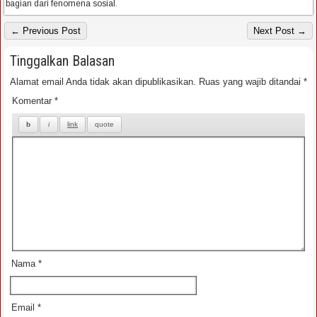
bagian dari fenomena sosial.
← Previous Post
Next Post →
Tinggalkan Balasan
Alamat email Anda tidak akan dipublikasikan.
Ruas yang wajib ditandai
*
Komentar
*
Nama
*
Email
*