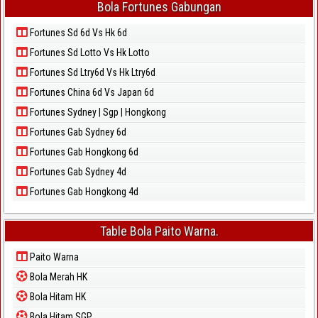
Bola Fortunes Gabungan
Fortunes Sd 6d Vs Hk 6d
Fortunes Sd Lotto Vs Hk Lotto
Fortunes Sd Ltry6d Vs Hk Ltry6d
Fortunes China 6d Vs Japan 6d
Fortunes Sydney | Sgp | Hongkong
Fortunes Gab Sydney 6d
Fortunes Gab Hongkong 6d
Fortunes Gab Sydney 4d
Fortunes Gab Hongkong 4d
Table Bola Paito Warna.
Paito Warna
Bola Merah HK
Bola Hitam HK
Bola Hitam SGP