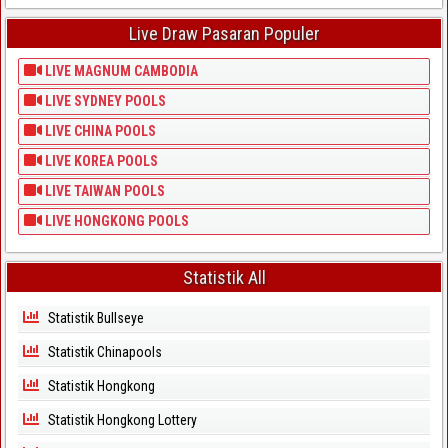
Live Draw Pasaran Populer
LIVE MAGNUM CAMBODIA
LIVE SYDNEY POOLS
LIVE CHINA POOLS
LIVE KOREA POOLS
LIVE TAIWAN POOLS
LIVE HONGKONG POOLS
Statistik All
Statistik Bullseye
Statistik Chinapools
Statistik Hongkong
Statistik Hongkong Lottery