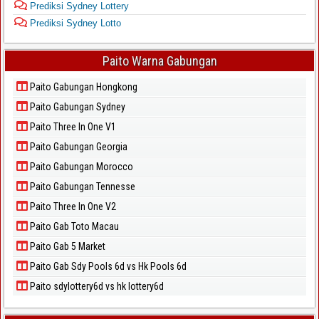
Prediksi Sydney Lottery
Prediksi Sydney Lotto
Paito Warna Gabungan
Paito Gabungan Hongkong
Paito Gabungan Sydney
Paito Three In One V1
Paito Gabungan Georgia
Paito Gabungan Morocco
Paito Gabungan Tennesse
Paito Three In One V2
Paito Gab Toto Macau
Paito Gab 5 Market
Paito Gab Sdy Pools 6d vs Hk Pools 6d
Paito sdylottery6d vs hk lottery6d