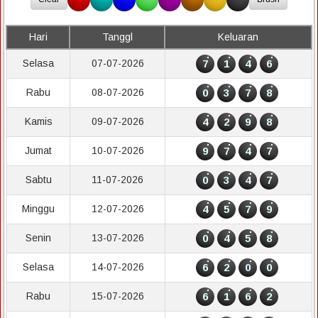
Hari
Tanggl
Keluaran
Selasa
07-07-2026
7
1
4
6
Rabu
08-07-2026
0
3
7
8
Kamis
09-07-2026
4
2
9
8
Jumat
10-07-2026
9
7
4
7
Sabtu
11-07-2026
0
3
4
7
Minggu
12-07-2026
4
5
7
9
Senin
13-07-2026
0
4
5
8
Selasa
14-07-2026
6
2
0
0
Rabu
15-07-2026
6
1
6
2