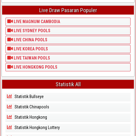
Live Draw Pasaran Populer
LIVE MAGNUM CAMBODIA
LIVE SYDNEY POOLS
LIVE CHINA POOLS
LIVE KOREA POOLS
LIVE TAIWAN POOLS
LIVE HONGKONG POOLS
Statistik All
Statistik Bullseye
Statistik Chinapools
Statistik Hongkong
Statistik Hongkong Lottery