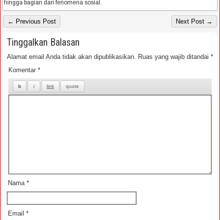
hingga bagian dari fenomena sosial.
← Previous Post
Next Post →
Tinggalkan Balasan
Alamat email Anda tidak akan dipublikasikan.
Ruas yang wajib ditandai
*
Komentar
*
Nama
*
Email
*