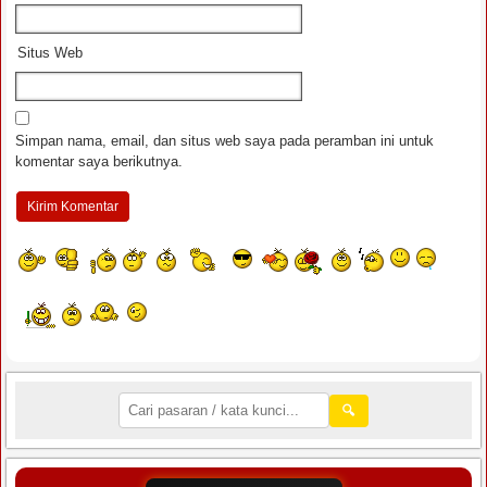
Situs Web
Simpan nama, email, dan situs web saya pada peramban ini untuk
komentar saya berikutnya.
🔍