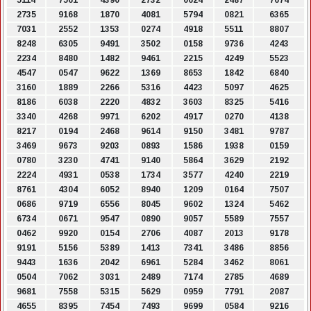
5114
7561
4390
2732
0624
2487
7674
2735
9168
1870
4081
5794
0821
6365
7031
2552
1353
0274
4918
5511
8807
8248
6305
9491
3502
0158
9736
4243
2234
8480
1482
9461
2215
4249
5523
4547
0547
9622
1369
8653
1842
6840
3160
1889
2266
5316
4423
5097
4625
8186
6038
2220
4832
3603
8325
5416
3340
4268
9971
6202
4917
0270
4138
8217
0194
2468
9614
9150
3481
9787
3469
9673
9203
0893
1586
1938
0159
0780
3230
4741
9140
5864
3629
2192
2224
4931
0538
1734
3577
4240
2219
8761
4304
6052
8940
1209
0164
7507
0686
9719
6556
8045
9602
1324
5462
6734
0671
9547
0890
9057
5589
7557
0462
9920
0154
2706
4087
2013
9178
9191
5156
5389
1413
7341
3486
8856
9443
1636
2042
6961
5284
3462
8061
0504
7062
3031
2489
7174
2785
4689
9681
7558
5315
5629
0959
7791
2087
4655
8395
7454
7493
9699
0584
9216