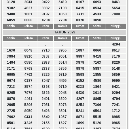
3120
2033
9422
5439
0107
6093
8463
9382
4827
8882
7108
6415
8534
5654
9488
1881
9197
4058
7411
4533
7800
6059
0088
4204
7784
0378
3898
.
Senin
Selasa
Rabu
Kamis
Jumat
Sabtu
Minggu
TAHUN 2023
Senin
Selasa
Rabu
Kamis
Jumat
Sabtu
Minggu
.
.
.
.
.
.
4294
1630
6048
7710
8955
1087
0060
8613
3994
8810
0353
9051
9987
9418
3170
1494
0580
2938
6514
3879
7163
8220
3171
9768
2338
5856
9879
5887
5148
6995
4763
8226
9819
8598
1855
5859
9674
0187
8047
4495
6152
4589
9690
7213
8574
8368
9719
6338
1864
6421
0295
7976
6326
0048
9439
3014
0294
8879
4461
2401
6500
4207
8865
4794
2965
5296
7951
5076
8254
7306
7241
2725
8959
6426
8501
5241
0594
1712
7962
0331
6542
1057
8871
5515
8985
8501
3246
2155
1627
1899
5120
0965