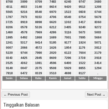
8768
3899
0709
7483
6240
9747
3680
4311
4033
3140
8634
9420
9513
1208
5565
9216
8540
6970
1522
0838
0744
1787
7973
9153
4706
6540
0754
5678
3725
8919
8898
6620
1302
3417
8360
8206
0578
5326
6212
3405
9240
9272
1460
4578
7969
4286
5116
5673
5003
1995
6492
1868
1689
7001
7895
5684
1361
5317
9414
5195
9177
1924
5071
0007
2066
4572
1626
1954
1176
3812
5220
9744
7990
2020
6122
7604
3179
0343
4425
2845
8609
7296
3738
3918
3525
4362
1081
4596
6400
1522
3414
9140
0047
2375
9508
5929
8855
1294
7818
6472
0329
3510
4698
8127
.
Senin
Selasa
Rabu
Kamis
Jumat
Sabtu
Minggu
← Previous Post
Next Post →
Tinggalkan Balasan