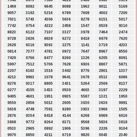
7548
8973
7580
4828
3488
0983
3039
1469
8082
9645
8088
1962
9011
5169
9057
3192
5216
6789
7608
4002
7200
7031
5743
4306
5636
8278
6151
5017
7742
0754
4222
2458
1547
0538
9310
8823
6122
7107
3327
3978
7464
2474
9728
3826
8638
6272
8418
6979
7620
2628
6316
9363
2275
1141
3719
4233
0814
7377
4781
0972
7647
8967
8550
7420
0766
8477
8260
1326
6205
8091
5997
7512
5706
7628
6936
8807
5871
2207
6163
1516
3442
8776
2801
1337
4213
9963
1078
9641
3678
0513
6086
9276
0317
8805
3431
5264
2569
8137
0277
4155
3433
0530
4603
3197
2229
9405
4601
1951
0935
5587
1321
1950
9550
2856
5013
2605
3030
3636
9991
5638
4748
7591
8280
3933
3966
1505
2876
0354
8418
4144
6268
6969
6016
3868
9772
8264
6371
9568
5836
3818
0533
2965
0892
1906
5396
2226
9104
9970
8850
4211
6719
9820
0043
2340