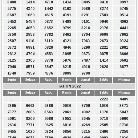
3488
1434
4710
1434
8495
8418
8997
5775
4340
1442
8163
9589
8274
5745
3687
1068
4615
4391
3291
7503
9514
5452
5454
0873
3488
0101
0940
4062
2265
4050
3652
9799
3216
2376
4441
0350
2958
7782
8462
8704
9609
7962
2507
9118
6110
4321
7063
2673
0324
0372
6981
0829
4946
5299
2221
2981
2812
4794
4553
3895
0673
8875
8666
0125
2305
8778
5976
7487
1414
0602
7940
8571
6547
6215
4018
2628
8877
1340
7959
4336
8999
9709
.
.
Senin
Selasa
Rabu
Kamis
Jumat
Sabtu
Minggu
TAHUN 2022
Senin
Selasa
Rabu
Kamis
Jumat
Sabtu
Minggu
.
.
.
.
.
2222
4409
2365
6663
5389
0036
8709
1036
3371
7377
2886
3563
2061
4002
1370
5847
5091
8209
9589
3051
2645
0719
5960
2636
7771
0625
6816
4269
2585
3738
9455
1020
0324
6856
5215
2496
7259