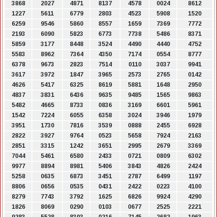
3868
2027
4871
8137
4578
0024
8612
1227
5611
6779
2803
4523
5908
1520
6259
9546
5860
8557
1659
7369
7772
2193
6090
5823
6773
7738
5486
8371
5859
3177
8448
3524
4490
4440
4752
5583
8962
7364
4350
7174
0554
8777
6378
9673
2823
7514
0110
3037
9941
3617
3972
1847
3965
2573
2765
0142
4626
5417
6325
8619
5881
1648
2950
4837
3831
6436
9635
9485
1565
9863
5482
4665
8733
0836
3169
6601
5961
1542
7224
6055
6358
3024
3946
1979
3951
1730
7816
3539
0888
2455
6928
2822
3927
9764
0523
5658
7924
2163
2851
3315
1242
3651
2995
2679
3369
7044
5461
6580
2433
0721
0809
6302
9977
8894
8981
5406
3843
4826
2424
5258
0635
6873
3451
2787
6499
1197
8806
0656
0535
0431
2422
0223
4100
8279
7743
3792
1625
6826
9924
4290
1826
8069
0290
0103
0677
2525
2221