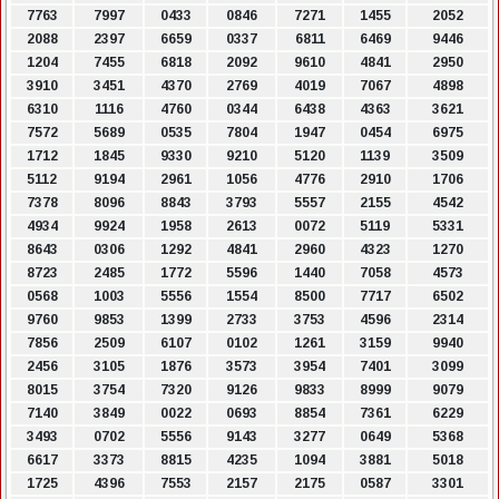
7763
7997
0433
0846
7271
1455
2052
2088
2397
6659
0337
6811
6469
9446
1204
7455
6818
2092
9610
4841
2950
3910
3451
4370
2769
4019
7067
4898
6310
1116
4760
0344
6438
4363
3621
7572
5689
0535
7804
1947
0454
6975
1712
1845
9330
9210
5120
1139
3509
5112
9194
2961
1056
4776
2910
1706
7378
8096
8843
3793
5557
2155
4542
4934
9924
1958
2613
0072
5119
5331
8643
0306
1292
4841
2960
4323
1270
8723
2485
1772
5596
1440
7058
4573
0568
1003
5556
1554
8500
7717
6502
9760
9853
1399
2733
3753
4596
2314
7856
2509
6107
0102
1261
3159
9940
2456
3105
1876
3573
3954
7401
3099
8015
3754
7320
9126
9833
8999
9079
7140
3849
0022
0693
8854
7361
6229
3493
0702
5556
9143
3277
0649
5368
6617
3373
8815
4235
1094
3881
5018
1725
4396
7553
2157
2175
0587
3301