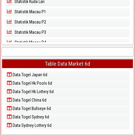
Statistik Kuda Lari
Statistik Macau P1
Statistik Macau P2
Statistik Macau P3
Statistik Macau P4
Statistik Macau P5
Statistik Magnum Cambodia
Table Data Market 6d
Statistik North Carolina Day
Data Togel Japan 6d
Data Togel Hk Pools 6d
Statistik North Carolina Evening
Data Togel Hk Lottery 6d
Statistik Pcso
Data Togel China 6d
Statistik Sao Paulo
Data Togel Bullseye 6d
Statistik Singapore
Data Togel Sydney 6d
Statistik Sydney
Data Sydney Lottery 6d
Statistik Sydney Lottery