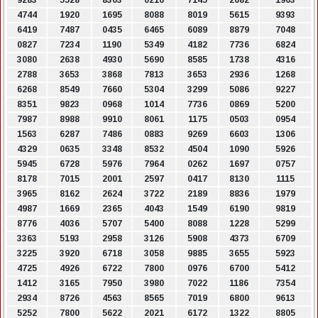
9283
5528
8303
0216
7145
2682
1963
4744
1920
1695
8088
8019
5615
9393
6419
7487
0435
6465
6089
8879
7048
0827
7234
1190
5349
4182
7736
6824
3080
2638
4930
5690
8585
1738
4316
2788
3653
3868
7813
3653
2936
1268
6268
8549
7660
5304
3299
5086
9227
8351
9823
0968
1014
7736
0869
5200
7987
8988
9910
8061
1175
0503
0954
1563
6287
7486
0883
9269
6603
1306
4329
0635
3348
8532
4504
1090
5926
5945
6728
5976
7964
0262
1697
0757
8178
7015
2001
2597
0417
8130
1115
3965
8162
2624
3722
2189
8836
1979
4987
1669
2365
4043
1549
6190
9819
8776
4036
5707
5400
8088
1228
5299
3363
5193
2958
3126
5908
4373
6709
3225
3920
6718
3058
9885
3655
5923
4725
4926
6722
7800
0976
6700
5412
1412
3165
7950
3980
7022
1186
7354
2934
8726
4563
8565
7019
6800
9613
5252
7800
5622
2021
6172
1322
8805