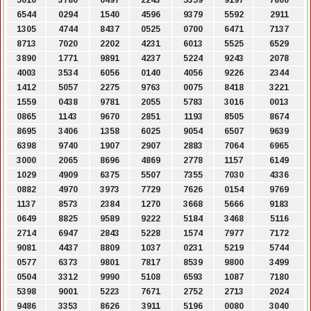
5010
3780
6497
2243
5359
9197
7800
6544
0294
1540
4596
9379
5592
2911
1305
4744
8437
0525
0700
6471
7137
8713
7020
2202
4231
6013
5525
6529
3890
1771
9891
4237
5224
9243
2078
4003
3534
6056
0140
4056
9226
2344
1412
5057
2275
9763
0075
8418
3221
1559
0438
9781
2055
5783
3016
0013
0865
1143
9670
2851
1193
8505
8674
8695
3406
1358
6025
9054
6507
9639
6398
9740
1907
2907
2883
7064
6965
3000
2065
8696
4869
2778
1157
6149
1029
4909
6375
5507
7355
7030
4336
0882
4970
3973
7729
7626
0154
9769
1137
8573
2384
1270
3668
5666
9183
0649
8825
9589
9222
5184
3468
5116
2714
6947
2843
5228
1574
7977
7172
9081
4437
8809
1037
0231
5219
5744
0577
6373
9801
7817
8539
9800
3499
0504
3312
9990
5108
6593
1087
7180
5398
9001
5223
7671
2752
2713
2024
9486
3353
8626
3911
5196
0080
3040