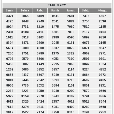
TAHUN 2021
Senin
Selasa
Rabu
Kamis
Jumat
Sabtu
Minggu
3421
2865
6389
0511
2681
7436
6607
4320
1648
2749
2511
5883
2754
2530
8924
5731
3310
1475
7060
7510
1185
2493
3104
7311
6681
7838
2137
0403
1011
6918
0103
8389
6596
5899
9810
8304
6471
2299
2045
9131
6677
2165
5634
9308
4800
3537
0079
6871
9547
7250
1751
0789
1375
1329
4909
7271
9708
9570
5506
4053
7390
2597
9791
9450
8807
1449
7295
2860
3847
1824
1262
6080
5852
6957
1114
8224
4852
9656
4437
6607
5940
9131
8664
0873
9813
2446
2042
5093
3716
4602
4485
9906
7730
2032
5594
1151
8851
8231
3232
8223
8059
8049
6290
7570
9666
5922
3154
7978
5243
0302
9741
8966
4613
9325
6424
2357
4612
5511
8544
7512
5374
9411
5981
6409
5280
9568
3012
1527
7174
3750
8310
2344
2753