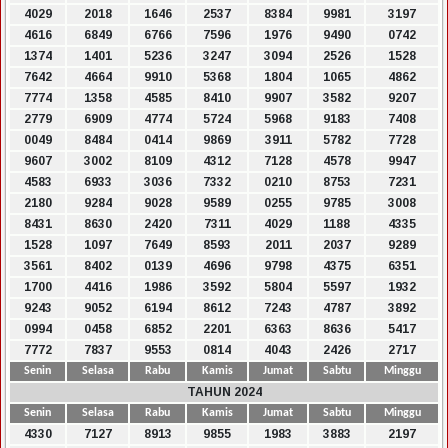
4029
2018
1646
2537
8384
9981
3197
4616
6849
6766
7596
1976
9490
0742
1374
1401
5236
3247
3094
2526
1528
7642
4664
9910
5368
1804
1065
4862
7774
1358
4585
8410
9907
3582
9207
2779
6909
4774
5724
5968
9183
7408
0049
8484
0414
9869
3911
5782
7728
9607
3002
8109
4312
7128
4578
9947
4583
6933
3036
7332
0210
8753
7231
2180
9284
9028
9589
0255
9785
3008
8431
8630
2420
7311
4029
1188
4335
1528
1097
7649
8593
2011
2037
9289
3561
8402
0139
4696
9798
4375
6351
1700
4416
1986
3592
5804
5597
1932
9243
9052
6194
8612
7243
4787
3892
0994
0458
6852
2201
6363
8636
5417
7772
7837
9553
0814
4043
2426
2717
Senin
Selasa
Rabu
Kamis
Jumat
Sabtu
Minggu
TAHUN 2024
Senin
Selasa
Rabu
Kamis
Jumat
Sabtu
Minggu
4330
7127
8913
9855
1983
3883
2197