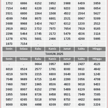
1732
6866
6152
3852
3988
6439
3859
7154
6482
6220
2462
9233
1086
0054
3531
6800
1564
1508
4532
2364
5627
4389
7458
8073
6801
2321
0067
5389
3688
9968
3434
7637
6312
1330
2513
2919
8813
3732
7973
7654
7919
9165
2296
5464
3745
2172
5479
4336
3116
1278
6791
5601
2466
1725
4200
5995
1973
7154
.
.
.
.
.
Senin
Selasa
Rabu
Kamis
Jumat
Sabtu
Minggu
TAHUN 2025
Senin
Selasa
Rabu
Kamis
Jumat
Sabtu
Minggu
.
.
0664
3957
6067
2427
4123
6010
0524
2577
1781
8383
0613
4842
4219
5078
2215
6930
3640
1308
1243
7048
9689
6715
1140
2280
3056
4708
7460
7887
1965
8536
4633
9018
9433
3663
8007
6152
2790
5489
6139
6066
1955
5084
8726
8458
9531
7949
7385
5857
6365
5318
9769
8753
4422
6609
8000
8286
4498
6309
0557
4360
3236