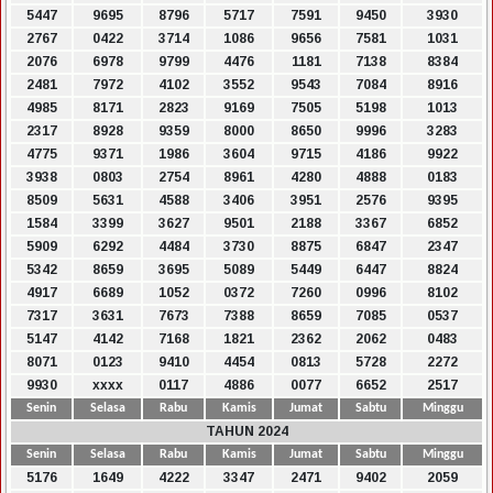
5447
9695
8796
5717
7591
9450
3930
2767
0422
3714
1086
9656
7581
1031
2076
6978
9799
4476
1181
7138
8384
2481
7972
4102
3552
9543
7084
8916
4985
8171
2823
9169
7505
5198
1013
2317
8928
9359
8000
8650
9996
3283
4775
9371
1986
3604
9715
4186
9922
3938
0803
2754
8961
4280
4888
0183
8509
5631
4588
3406
3951
2576
9395
1584
3399
3627
9501
2188
3367
6852
5909
6292
4484
3730
8875
6847
2347
5342
8659
3695
5089
5449
6447
8824
4917
6689
1052
0372
7260
0996
8102
7317
3631
7673
7388
8659
7085
0537
5147
4142
7168
1821
2362
2062
0483
8071
0123
9410
4454
0813
5728
2272
9930
xxxx
0117
4886
0077
6652
2517
Senin
Selasa
Rabu
Kamis
Jumat
Sabtu
Minggu
TAHUN 2024
Senin
Selasa
Rabu
Kamis
Jumat
Sabtu
Minggu
5176
1649
4222
3347
2471
9402
2059