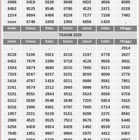
0999
0419
5628
9698
0633
4006
8089
8462
9325
8546
0795
4325
1971
0228
1334
8894
8406
8138
7177
7109
7492
xxxx
6749
1658
1956
6856
3420
.
Senin
Selasa
Rabu
Kamis
Jumat
Sabtu
Minggu
TAHUN 2023
Senin
Selasa
Rabu
Kamis
Jumat
Sabtu
Minggu
.
.
.
.
.
.
2014
6328
5106
5031
6316
2197
6778
2627
0413
7678
2286
9718
4126
9556
8911
1564
5874
4680
0330
7665
9132
3680
7238
8367
6357
5351
8369
9009
2776
3616
4787
3419
0331
0886
0581
7851
3361
0574
2312
2660
9996
9752
5253
5101
8553
2804
6511
5624
0058
0738
0212
0380
0548
2649
7230
5834
3815
9216
2990
6901
0797
7005
3714
4781
1957
2331
5329
5151
9288
2273
8563
2980
4523
0525
7532
9670
4796
6440
6256
8438
6934
8428
3492
8528
3313
7840
1951
9907
9960
3873
4412
6433