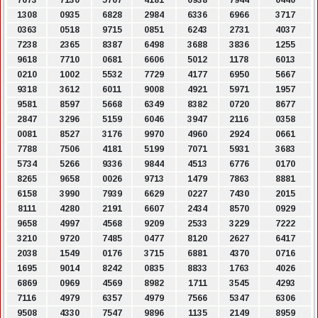
7673
7130
5767
4181
0938
7944
0440
1308
0935
6828
2984
6336
6966
3717
0363
0518
9715
0851
6243
2731
4037
7238
2365
8387
6498
3688
3836
1255
9618
7710
0681
6606
5012
1178
6013
0210
1002
5532
7729
4177
6950
5667
9318
3612
6011
9008
4921
5971
1957
9581
8597
5668
6349
8382
0720
8677
2847
3296
5159
6046
3947
2116
0358
0081
8527
3176
9970
4960
2924
0661
7788
7506
4181
5199
7071
5931
3683
5734
5266
9336
9844
4513
6776
0170
8265
9658
0026
9713
1479
7863
8881
6158
3990
7939
6629
0227
7430
2015
8111
4280
2191
6607
2434
8570
0929
9658
4997
4568
9209
2533
3229
7222
3210
9720
7485
0477
8120
2627
6417
2038
1549
0176
3715
6881
4370
0716
1695
9014
8242
0835
8833
1763
4026
6869
0969
4569
8982
1711
3545
4293
7116
4979
6357
4979
7566
5347
6306
9508
4330
7547
9896
1135
2149
8959