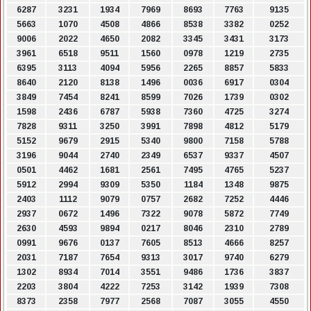
6287
3231
1934
7969
8693
7763
9135
5663
1070
4508
4866
8538
3382
0252
9006
2022
4650
2082
3345
3431
3173
3961
6518
9511
1560
0978
1219
2735
6395
3113
4094
5956
2265
8857
5833
8640
2120
8138
1496
0036
6917
0304
3849
7454
8241
8599
7026
1739
0302
1598
2436
6787
5938
7360
4725
3274
7828
9311
3250
3991
7898
4812
5179
5152
9679
2915
5340
9800
7158
5788
3196
9044
2740
2349
6537
9337
4507
0501
4462
1681
2561
7495
4765
5237
5912
2994
9309
5350
1184
1348
9875
2403
1112
9079
0757
2682
7252
4446
2937
0672
1496
7322
9078
5872
7749
2630
4593
9894
0217
8046
2310
2789
0991
9676
0137
7605
8513
4666
8257
2031
7187
7654
9313
3017
9740
6279
1302
8934
7014
3551
9486
1736
3837
2203
3804
4222
7253
3142
1939
7308
8373
2358
7977
2568
7087
3055
4550