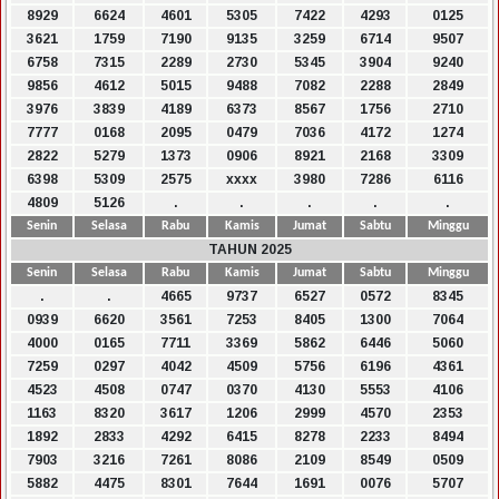
8929
6624
4601
5305
7422
4293
0125
3621
1759
7190
9135
3259
6714
9507
6758
7315
2289
2730
5345
3904
9240
9856
4612
5015
9488
7082
2288
2849
3976
3839
4189
6373
8567
1756
2710
7777
0168
2095
0479
7036
4172
1274
2822
5279
1373
0906
8921
2168
3309
6398
5309
2575
xxxx
3980
7286
6116
4809
5126
.
.
.
.
.
Senin
Selasa
Rabu
Kamis
Jumat
Sabtu
Minggu
TAHUN 2025
Senin
Selasa
Rabu
Kamis
Jumat
Sabtu
Minggu
.
.
4665
9737
6527
0572
8345
0939
6620
3561
7253
8405
1300
7064
4000
0165
7711
3369
5862
6446
5060
7259
0297
4042
4509
5756
6196
4361
4523
4508
0747
0370
4130
5553
4106
1163
8320
3617
1206
2999
4570
2353
1892
2833
4292
6415
8278
2233
8494
7903
3216
7261
8086
2109
8549
0509
5882
4475
8301
7644
1691
0076
5707