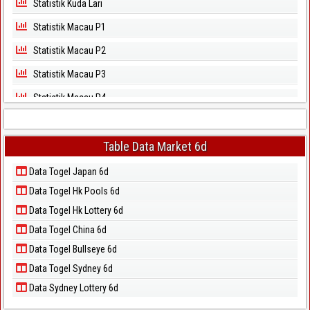
Statistik Kuda Lari
Statistik Macau P1
Statistik Macau P2
Statistik Macau P3
Statistik Macau P4
Statistik Macau P5
Statistik Magnum Cambodia
Table Data Market 6d
Statistik North Carolina Day
Data Togel Japan 6d
Data Togel Hk Pools 6d
Statistik North Carolina Evening
Data Togel Hk Lottery 6d
Statistik Pcso
Data Togel China 6d
Statistik Sao Paulo
Data Togel Bullseye 6d
Statistik Singapore
Data Togel Sydney 6d
Statistik Sydney
Data Sydney Lottery 6d
Statistik Sydney Lottery