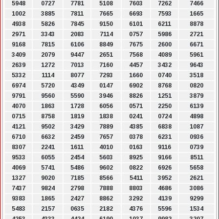
5948
0727
7781
5108
7603
7262
7466
1002
3885
7811
7665
6693
7593
1665
4938
5826
7845
9150
6101
6211
8878
2971
3343
2083
7114
0757
5986
2721
9168
7815
6106
8849
7675
2600
6671
3409
2079
9447
2651
7568
4089
5961
2639
1272
7013
7160
4457
3432
9643
5332
1114
8077
7293
1660
0740
3518
6974
5720
4349
0147
6902
8768
0820
9791
9560
5590
3946
8826
1251
3879
4070
1863
1728
6056
0571
2250
6139
0715
8758
1819
1838
0241
0724
4898
4121
9502
3429
7889
4385
6838
1087
6710
6632
2459
7657
0378
6231
0936
8307
2241
1611
4010
0163
9116
0739
9533
6055
2454
5603
8925
9166
8511
4069
5741
5486
9602
0822
6926
5658
1327
9020
7185
8566
5411
3952
2621
7437
9824
2798
7888
8803
4686
3086
9383
1865
2427
8862
3292
4139
9299
5483
2157
0635
2182
4376
5596
1534