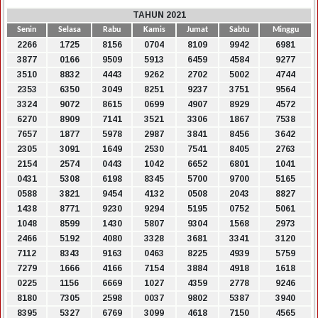
TAHUN 2021
Senin
Selasa
Rabu
Kamis
Jumat
Sabtu
Minggu
2266
1725
8156
0704
8109
9942
6981
3877
0166
9509
5913
6459
4584
9277
3510
8832
4443
9262
2702
5002
4744
2353
6350
3049
8251
9237
3751
9564
3324
9072
8615
0699
4907
8929
4572
6270
8909
7141
3521
3306
1867
7538
7657
1877
5978
2987
3841
8456
3642
2305
3091
1649
2530
7541
8405
2763
2154
2574
0443
1042
6652
6801
1041
0431
5308
6198
8345
5700
9700
5165
0588
3821
9454
4132
0508
2043
8827
1438
8771
9230
9294
5195
0752
5061
1048
8599
1430
5807
9304
1568
2973
2466
5192
4080
3328
3681
3341
3120
7112
8343
9163
0463
8225
4939
5759
7279
1666
4166
7154
3884
4918
1618
0225
1156
6669
1027
4359
2778
9246
8180
7305
2598
0037
9802
5387
3940
8395
5327
6769
3099
4618
7150
4565