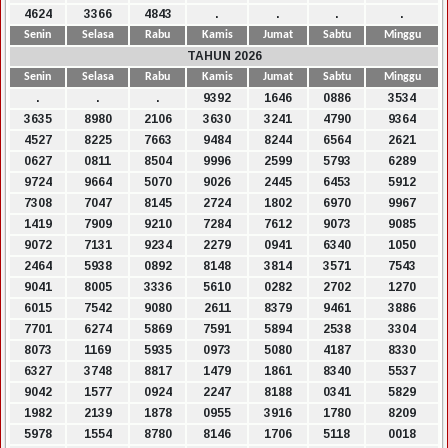
4624
3366
4843
.
.
.
.
Senin
Selasa
Rabu
Kamis
Jumat
Sabtu
Minggu
TAHUN 2026
Senin
Selasa
Rabu
Kamis
Jumat
Sabtu
Minggu
.
.
.
9392
1646
0886
3534
3635
8980
2106
3630
3241
4790
9364
4527
8225
7663
9484
8244
6564
2621
0627
0811
8504
9996
2599
5793
6289
9724
9664
5070
9026
2445
6453
5912
7308
7047
8145
2724
1802
6970
9967
1419
7909
9210
7284
7612
9073
9085
9072
7131
9234
2279
0941
6340
1050
2464
5938
0892
8148
3814
3571
7543
9041
8005
3336
5610
0282
2702
1270
6015
7542
9080
2611
8379
9461
3886
7701
6274
5869
7591
5894
2538
3304
8073
1169
5935
0973
5080
4187
8330
6327
3748
8817
1479
1861
8340
5537
9042
1577
0924
2247
8188
0341
5829
1982
2139
1878
0955
3916
1780
8209
5978
1554
8780
8146
1706
5118
0018