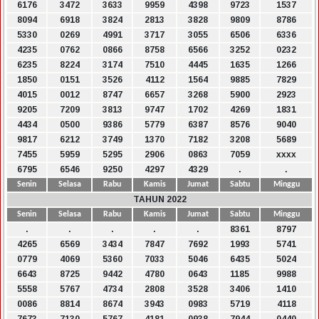
6176
3472
3633
9959
4398
9723
1537
8094
6918
3824
2813
3828
9809
8786
5330
0269
4991
3717
3055
6506
6336
4235
0762
0866
8758
6566
3252
0232
6235
8224
3174
7510
4445
1635
1266
1850
0151
3526
4112
1564
9885
7829
4015
0012
8747
6657
3268
5900
2923
9205
7209
3813
9747
1702
4269
1831
4434
0500
9386
5779
6387
8576
9040
9817
6212
3749
1370
7182
3208
5689
7455
5959
5295
2906
0863
7059
xxxx
6795
6546
9250
4297
4329
.
.
Senin
Selasa
Rabu
Kamis
Jumat
Sabtu
Minggu
TAHUN 2022
Senin
Selasa
Rabu
Kamis
Jumat
Sabtu
Minggu
.
.
.
.
.
8361
8797
4265
6569
3434
7847
7692
1993
5741
0779
4069
5360
7033
5046
6435
5024
6643
8725
9442
4780
0643
1185
9988
5558
5767
4734
2808
3528
3406
1410
0086
8814
8674
3943
0983
5719
4118