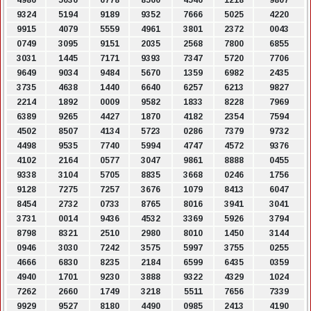
4986
5036
6778
8560
4546
1218
9807
9324
5194
9189
9352
7666
5025
4220
9915
4079
5559
4961
3801
2372
0043
0749
3095
9151
2035
2568
7800
6855
3031
1445
7171
9393
7347
5720
7706
9649
9034
9484
5670
1359
6982
2435
3735
4638
1440
6640
6257
6213
9827
2214
1892
0009
9582
1833
8228
7969
6389
9265
4427
1870
4182
2354
7594
4502
8507
4134
5723
0286
7379
9732
4498
9535
7740
5994
4747
4572
9376
4102
2164
0577
3047
9861
8888
0455
9338
3104
5705
8835
3668
0246
1756
9128
7275
7257
3676
1079
8413
6047
8454
2732
0733
8765
8016
3941
3041
3731
0014
9436
4532
3369
5926
3794
8798
8321
2510
2980
8010
1450
3144
0946
3030
7242
3575
5997
3755
0255
4666
6830
8235
2184
6599
6435
0359
4940
1701
9230
3888
9322
4329
1024
7262
2660
1749
3218
5511
7656
7339
9929
9527
8180
4490
0985
2413
4190