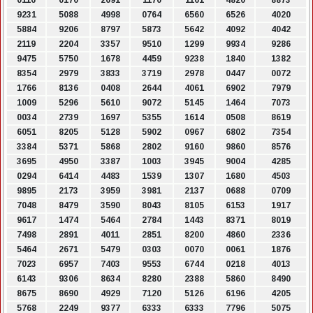
0116
0170
2691
1170
1161
4820
8873
9231
5088
4998
0764
6560
6526
4020
5884
9206
8797
5873
5642
4092
4042
2119
2204
3357
9510
1299
9934
9286
9475
5750
1678
4459
9238
1840
1382
8354
2979
3833
3719
2978
0447
0072
1766
8136
0408
2644
4061
6902
7979
1009
5296
5610
9072
5145
1464
7073
0034
2739
1697
5355
1614
0508
8619
6051
8205
5128
5902
0967
6802
7354
3384
5371
5868
2802
9160
9860
8576
3695
4950
3387
1003
3945
9004
4285
0294
6414
4483
1539
1307
1680
4503
9895
2173
3959
3981
2137
0688
0709
7048
8479
3590
8043
8105
6153
1917
9617
1474
5464
2784
1443
8371
8019
7498
2891
4011
2851
8200
4860
2336
5464
2671
5479
0303
0070
0061
1876
7023
6957
7403
9553
6744
0218
4013
6143
9306
8634
8280
2388
5860
8490
8675
8690
4929
7120
5126
6196
4205
5768
2249
9377
6333
6333
7796
5075