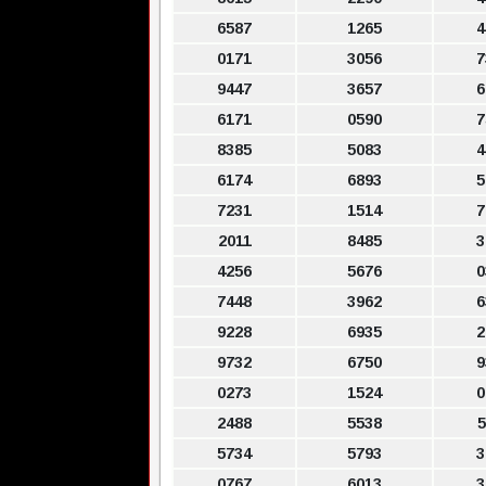
6587
1265
4
0171
3056
7
9447
3657
6
6171
0590
7
8385
5083
4
6174
6893
5
7231
1514
7
2011
8485
3
4256
5676
0
7448
3962
6
9228
6935
2
9732
6750
9
0273
1524
0
2488
5538
5
5734
5793
3
0767
6013
3