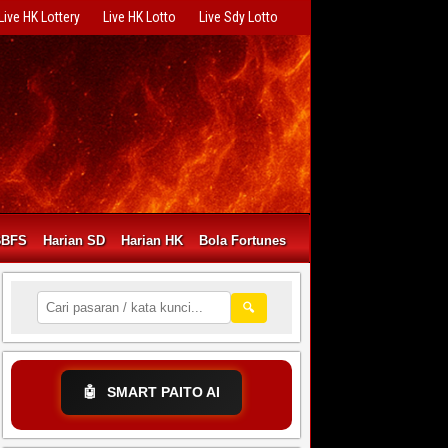
Live HK Lottery
Live HK Lotto
Live Sdy Lotto
BBFS
Harian SD
Harian HK
Bola Fortunes
🔍
🤖
SMART PAITO AI