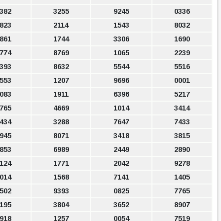
382
3255
9245
0336
823
2114
1543
8032
861
1744
3306
1690
774
8769
1065
2239
393
8632
5544
5516
553
1207
9696
0001
083
1911
6396
5217
765
4669
1014
3414
434
3288
7647
7433
945
8071
3418
3815
853
6989
2449
2890
124
1771
2042
9278
014
1568
7141
1405
502
9393
0825
7765
195
3804
3652
8907
918
1257
0054
7519