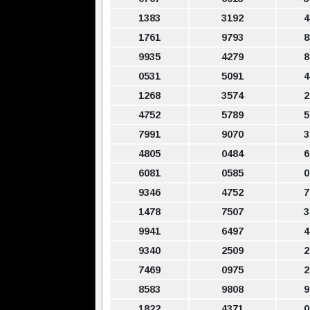
1383
3192
4
1761
9793
8
9935
4279
8
0531
5091
4
1268
3574
2
4752
5789
5
7991
9070
3
4805
0484
6
6081
0585
0
9346
4752
7
1478
7507
3
9941
6497
4
9340
2509
2
7469
0975
2
8583
9808
9
1822
4371
0