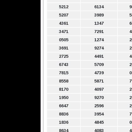
5212
6134
9
5207
3989
5
4361
1347
6
3471
7291
4
0505
1274
2
3691
9274
2
2725
4491
4
6743
5709
2
7815
4739
0
8558
5871
7
8170
4097
2
1950
9270
2
6647
2596
2
8836
3954
7
1836
4845
0
8634
4083
4