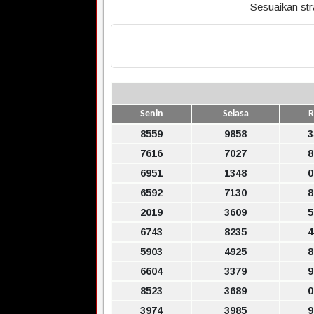
Sesuaikan str
Senin
Selasa
R
8559
9858
3
7616
7027
8
6951
1348
0
6592
7130
8
2019
3609
5
6743
8235
4
5903
4925
8
6604
3379
9
8523
3689
0
3974
3985
9