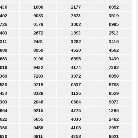
430
1086
2177
6052
492
9083
7673
3519
726
0179
3002
0995
483
2672
1893
2513
311
2461
3282
3416
889
8959
4520
4562
663
0190
6895
3439
019
9432
4174
7392
369
7283
3072
6858
530
0715
0537
5708
433
8328
1126
9529
303
2048
0684
9073
664
9215
4775
1386
622
6655
4030
2482
360
0458
4108
2997
830
0811
4358
9621