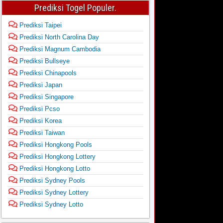
Prediksi Togel Populer.
Prediksi Taipei
Prediksi North Carolina Day
Prediksi Magnum Cambodia
Prediksi Bullseye
Prediksi Chinapools
Prediksi Japan
Prediksi Singapore
Prediksi Pcso
Prediksi Korea
Prediksi Taiwan
Prediksi Hongkong Pools
Prediksi Hongkong Lottery
Prediksi Hongkong Lotto
Prediksi Sydney Pools
Prediksi Sydney Lottery
Prediksi Sydney Lotto