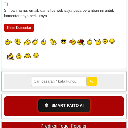
Simpan nama, email, dan situs web saya pada peramban ini untuk
komentar saya berikutnya.
🔍
🤖
SMART PAITO AI
Prediksi Togel Populer.