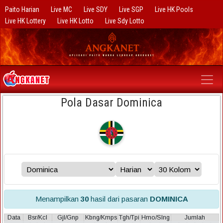
Paito Harian
Live MC
Live SDY
Live SGP
Live HK Pools
Live HK Lottery
Live HK Lotto
Live Sdy Lotto
Pola Dasar Dominica
Menampilkan
30
hasil dari pasaran
DOMINICA
Data
Bsr/Kcl
Gjl/Gnp
Kbng/Kmps
Tgh/Tpi
Hmo/Slng
Jumlah