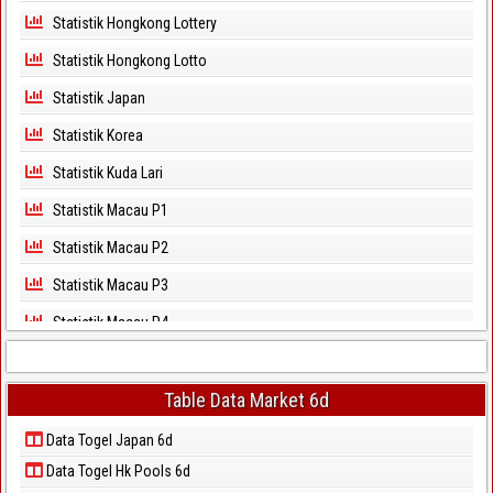
Statistik Hongkong Lottery
Statistik Hongkong Lotto
Statistik Japan
Statistik Korea
Statistik Kuda Lari
Statistik Macau P1
Statistik Macau P2
Statistik Macau P3
Statistik Macau P4
Statistik Macau P5
Statistik Magnum Cambodia
Table Data Market 6d
Statistik North Carolina Day
Data Togel Japan 6d
Data Togel Hk Pools 6d
Statistik North Carolina Evening