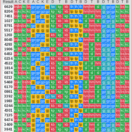
Result
A
C
K
E
A
C
K
E
D
T
B
D
T
B
D
T
B
D
T
B
D
T
B
6629
bs
bs
kc
bs
gp
gp
gp
gj
tw
kp
kb
th
th
th
hm
hm
sl
gj
gp
gp
kc
bs
kc
8204
bs
kc
kc
kc
gp
gp
gp
gp
kp
kp
kb
tp
tp
tp
hm
hm
hm
gj
gp
gp
kc
kc
kc
7451
bs
kc
bs
kc
gj
gp
gj
gj
kp
kb
kp
th
th
th
sl
sl
hm
gp
gj
gp
kc
bs
bs
1027
kc
kc
kc
bs
gj
gp
gp
gj
kp
kb
kb
tp
tp
th
sl
hm
sl
gj
gp
gj
kc
kc
bs
8791
bs
bs
bs
kc
gp
gj
gj
gj
kp
kb
kp
tp
tp
tp
sl
hm
hm
gp
gj
gj
bs
bs
kc
5517
bs
bs
kc
bs
gj
gj
gj
gj
tw
kp
kb
th
th
tp
hm
hm
hm
gj
gp
gp
kc
bs
bs
1203
kc
kc
kc
kc
gj
gp
gp
gj
kb
kp
kb
tp
tp
tp
sl
hm
sl
gj
gp
gj
kc
kc
kc
8045
bs
kc
kc
bs
gp
gp
gp
gj
kp
kb
kb
tp
tp
th
hm
hm
sl
gp
gp
gj
bs
kc
bs
4293
kc
kc
bs
kc
gp
gp
gj
gj
kp
kb
kp
th
th
tp
hm
sl
hm
gp
gp
gj
bs
kc
kc
1906
kc
bs
kc
bs
gj
gj
gp
gp
kb
kp
kb
tp
tp
tp
hm
sl
hm
gj
gj
gp
kc
bs
bs
6453
bs
kc
bs
kc
gp
gp
gj
gj
kp
kb
kp
th
th
th
hm
sl
hm
gj
gj
gp
kc
bs
bs
0234
kc
kc
kc
kc
gp
gp
gj
gp
kb
kb
kb
tp
tp
th
hm
sl
sl
gp
gj
gj
kc
bs
bs
4522
kc
bs
kc
kc
gp
gj
gp
gp
kb
kp
tw
th
th
tp
sl
sl
hm
gj
gj
gp
bs
bs
kc
1814
kc
bs
kc
kc
gj
gp
gj
gp
kb
kp
kb
tp
tp
tp
sl
sl
sl
gj
gj
gj
bs
bs
bs
0874
kc
bs
bs
kc
gp
gp
gj
gp
kb
kp
kp
tp
tp
th
hm
sl
sl
gp
gp
gp
bs
bs
kc
0213
kc
kc
kc
kc
gp
gp
gj
gj
kb
kp
kb
tp
tp
tp
hm
sl
hm
gp
gj
gp
kc
kc
kc
5468
bs
kc
bs
bs
gj
gp
gp
gp
kp
kb
kb
th
th
th
sl
hm
hm
gj
gj
gj
bs
kc
bs
6170
bs
kc
bs
kc
gp
gj
gj
gp
kp
kb
kp
th
tp
th
sl
hm
sl
gj
gp
gj
bs
bs
bs
0861
kc
bs
bs
kc
gp
gp
gp
gj
kb
kp
kp
tp
tp
th
hm
hm
sl
gp
gj
gj
bs
bs
bs
3392
kc
kc
bs
kc
gj
gj
gj
gp
tw
kb
kp
th
th
tp
hm
hm
sl
gp
gj
gp
bs
kc
kc
1983
kc
bs
bs
kc
gj
gj
gp
gj
kb
kp
kp
tp
tp
tp
hm
sl
sl
gj
gp
gp
kc
bs
kc
0244
kc
kc
kc
kc
gp
gp
gp
gp
kb
kb
tw
tp
tp
th
hm
hm
hm
gp
gp
gp
kc
bs
bs
4301
kc
kc
kc
kc
gp
gj
gp
gj
kp
kp
kb
th
th
tp
sl
sl
sl
gj
gj
gj
bs
kc
kc
7135
bs
kc
kc
bs
gj
gj
gj
gj
kp
kb
kb
th
tp
th
hm
hm
hm
gp
gp
gp
bs
kc
bs
9474
bs
kc
bs
kc
gj
gp
gj
gp
kp
kb
kp
tp
th
th
sl
sl
sl
gp
gp
gp
kc
kc
kc
3409
kc
kc
kc
bs
gj
gp
gp
gj
kb
kp
kb
th
th
tp
sl
hm
sl
gj
gp
gj
bs
kc
bs
3841
kc
bs
kc
kc
gj
gp
gp
gj
kb
kp
kp
th
tp
th
sl
hm
sl
gp
gj
gj
kc
kc
bs