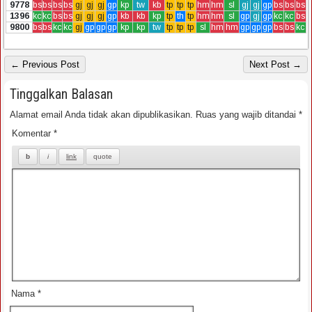
9778
bs
bs
bs
bs
gj
gj
gj
gp
kp
tw
kb
tp
tp
tp
hm
hm
sl
gj
gj
gp
bs
bs
bs
1396
kc
kc
bs
bs
gj
gj
gj
gp
kb
kb
kp
tp
th
tp
hm
hm
sl
gp
gj
gp
kc
kc
bs
9800
bs
bs
kc
kc
gj
gp
gp
gp
kp
kp
tw
tp
tp
tp
sl
hm
hm
gp
gp
gp
bs
bs
kc
← Previous Post
Next Post →
Tinggalkan Balasan
Alamat email Anda tidak akan dipublikasikan.
Ruas yang wajib ditandai
*
Komentar
*
Nama
*