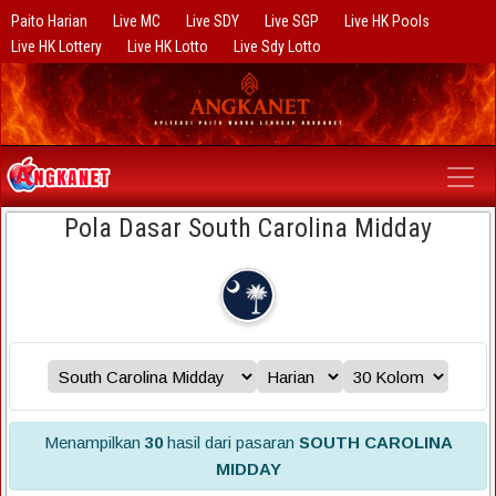
Paito Harian
Live MC
Live SDY
Live SGP
Live HK Pools
Live HK Lottery
Live HK Lotto
Live Sdy Lotto
Pola Dasar South Carolina Midday
Menampilkan
30
hasil dari pasaran
SOUTH CAROLINA
MIDDAY