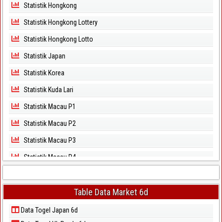
Statistik Hongkong
Statistik Hongkong Lottery
Statistik Hongkong Lotto
Statistik Japan
Statistik Korea
Statistik Kuda Lari
Statistik Macau P1
Statistik Macau P2
Statistik Macau P3
Statistik Macau P4
Statistik Macau P5
Statistik Magnum Cambodia
Table Data Market 6d
Statistik North Carolina Day
Data Togel Japan 6d