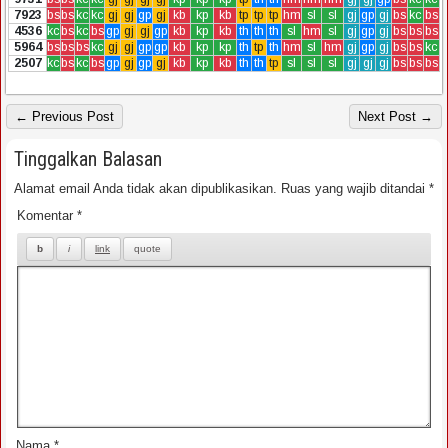
7923
bs
bs
kc
kc
gj
gj
gp
gj
kb
kp
kb
tp
tp
tp
hm
sl
sl
gj
gp
gj
bs
kc
bs
4536
kc
bs
kc
bs
gp
gj
gj
gp
kb
kp
kb
th
th
th
sl
hm
sl
gj
gp
gj
bs
bs
bs
5964
bs
bs
bs
kc
gj
gj
gp
gp
kb
kp
kp
th
tp
th
hm
sl
hm
gj
gp
gj
bs
bs
kc
2507
kc
bs
kc
bs
gp
gj
gp
gj
kb
kp
kb
th
th
tp
sl
sl
sl
gj
gj
gj
bs
bs
bs
← Previous Post
Next Post →
Tinggalkan Balasan
Alamat email Anda tidak akan dipublikasikan.
Ruas yang wajib ditandai
*
Komentar
*
Nama
*