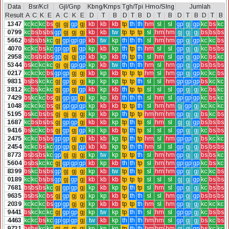
Data
Bsr/Kcl
Gjl/Gnp
Kbng/Kmps
Tgh/Tpi
Hmo/Slng
Jumlah
Result
A
C
K
E
A
C
K
E
D
T
B
D
T
B
D
T
B
D
T
B
D
T
B
1347
kc
kc
kc
bs
gj
gj
gp
gj
kb
kb
kb
tp
th
th
hm
sl
sl
gp
gj
gp
kc
bs
kc
0799
kc
bs
bs
bs
gp
gj
gj
gj
kb
kb
tw
tp
tp
tp
sl
hm
hm
gj
gj
gj
bs
bs
bs
5662
bs
bs
bs
kc
gj
gp
gp
gp
kb
tw
kp
th
th
th
sl
hm
hm
gp
gj
gp
kc
kc
bs
4070
kc
kc
bs
kc
gp
gp
gj
gp
kp
kb
kp
th
tp
th
hm
sl
sl
gp
gj
gj
kc
bs
bs
2958
kc
bs
bs
bs
gp
gj
gj
gp
kb
kp
kb
th
tp
th
sl
hm
sl
gp
gj
gp
kc
bs
kc
5344
bs
kc
kc
kc
gj
gj
gp
gp
kp
kb
tw
th
th
th
hm
sl
hm
gp
gj
gp
bs
bs
bs
0217
kc
kc
kc
bs
gp
gp
gj
gj
kb
kp
kb
tp
tp
tp
hm
sl
hm
gp
gj
gp
kc
kc
bs
9831
bs
bs
kc
kc
gj
gp
gj
gj
kp
kp
kp
tp
tp
th
sl
sl
hm
gp
gp
gp
bs
kc
kc
3812
kc
bs
kc
kc
gj
gp
gj
gp
kb
kp
kb
th
tp
tp
sl
sl
sl
gp
gj
gj
kc
bs
kc
7429
bs
kc
kc
bs
gj
gp
gp
gj
kp
kp
kb
th
th
th
sl
hm
sl
gp
gp
gp
kc
bs
kc
1048
kc
kc
kc
bs
gj
gp
gp
gp
kp
kb
kb
tp
tp
th
sl
hm
hm
gj
gp
gj
kc
kc
kc
5195
bs
kc
bs
bs
gj
gj
gj
gj
kp
kb
kp
th
tp
tp
hm
hm
hm
gp
gj
gj
bs
kc
bs
1687
kc
bs
bs
bs
gj
gp
gp
gj
kb
kb
kp
tp
th
tp
sl
hm
sl
gj
gj
gp
bs
bs
bs
9416
bs
kc
kc
bs
gj
gp
gj
gp
kp
kp
kb
tp
th
tp
sl
sl
sl
gp
gj
gj
kc
bs
bs
2475
kc
kc
bs
bs
gp
gp
gj
gj
kb
kb
kp
tp
th
tp
hm
sl
hm
gp
gp
gj
bs
kc
kc
2454
kc
kc
bs
kc
gp
gp
gj
gp
kb
kb
kp
tp
th
th
hm
sl
sl
gp
gj
gj
bs
bs
bs
8773
bs
bs
bs
kc
gp
gj
gj
gj
kp
tw
kp
tp
tp
th
sl
hm
hm
gp
gj
gj
bs
bs
kc
5604
bs
bs
kc
kc
gj
gp
gp
gp
kb
kp
kb
th
th
tp
sl
hm
hm
gp
gp
gp
kc
bs
kc
8399
bs
kc
bs
bs
gp
gj
gj
gj
kp
kb
tw
tp
th
tp
sl
hm
hm
gp
gj
gj
kc
kc
bs
0189
kc
kc
bs
bs
gp
gj
gp
gj
kb
kb
kb
tp
tp
tp
sl
sl
sl
gj
gj
gp
kc
bs
bs
7681
bs
bs
bs
kc
gj
gp
gp
gj
kp
kb
kp
tp
th
tp
sl
hm
sl
gp
gj
gj
kc
bs
bs
9635
bs
bs
kc
bs
gj
gp
gj
gj
kp
kp
kb
tp
th
th
sl
sl
hm
gp
gj
gp
bs
bs
bs
2039
kc
kc
kc
bs
gp
gp
gj
gj
kp
kb
kb
tp
tp
th
hm
sl
hm
gp
gj
gj
kc
kc
kc
9441
bs
kc
kc
kc
gj
gp
gp
gj
kp
tw
kp
tp
th
th
sl
hm
sl
gp
gp
gj
kc
bs
bs
4463
kc
kc
bs
kc
gp
gp
gp
gj
tw
kb
kp
th
th
th
hm
hm
sl
gp
gj
gj
bs
kc
bs
9731
bs
bs
kc
kc
gj
gj
gj
gj
kp
kp
kp
tp
th
th
hm
hm
hm
gj
gj
gp
bs
kc
kc