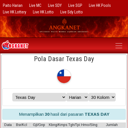
Paito Harian
Live MC
Live SDY
Live SGP
Live HK Pools
Live HK Lottery
Live HK Lotto
Live Sdy Lotto
Pola Dasar Texas Day
Menampilkan
30
hasil dari pasaran
TEXAS DAY
Data
Bsr/Kcl
Gjl/Gnp
Kbng/Kmps
Tgh/Tpi
Hmo/Slng
Jumlah