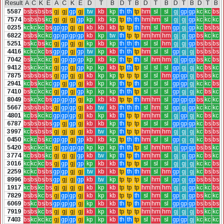
Result
A
C
K
E
A
C
K
E
D
T
B
D
T
B
D
T
B
D
T
B
D
T
B
5587
bs
bs
bs
bs
gj
gj
gp
gj
tw
kb
kp
th
th
tp
hm
sl
sl
gj
gp
gp
kc
kc
bs
7574
bs
bs
bs
kc
gj
gj
gj
gp
kp
kb
kp
tp
th
th
hm
hm
sl
gj
gj
gp
kc
kc
kc
0235
kc
kc
kc
bs
gp
gp
gj
gj
kb
kb
kb
tp
tp
th
hm
sl
hm
gp
gj
gp
kc
bs
bs
6822
bs
bs
kc
kc
gp
gp
gp
gp
kb
kp
tw
th
tp
tp
hm
hm
hm
gj
gj
gp
bs
kc
kc
5251
bs
kc
bs
kc
gj
gp
gj
gj
kp
kb
kp
th
th
th
sl
sl
hm
gj
gj
gp
bs
bs
bs
4416
kc
kc
kc
bs
gp
gp
gj
gp
tw
kp
kb
th
th
tp
hm
sl
sl
gp
gj
gj
bs
bs
bs
7042
bs
kc
kc
kc
gj
gp
gp
gp
kp
kb
kp
th
tp
th
sl
hm
hm
gj
gp
gp
bs
kc
bs
9412
bs
kc
kc
kc
gj
gp
gj
gp
kp
kp
kb
tp
th
tp
sl
sl
sl
gp
gj
gj
kc
bs
kc
7875
bs
bs
bs
bs
gj
gp
gj
gj
kb
kp
kp
tp
tp
tp
sl
sl
hm
gp
gp
gj
bs
bs
kc
2941
kc
bs
kc
kc
gp
gj
gp
gj
kb
kp
kp
th
tp
th
sl
sl
sl
gp
gp
gj
kc
kc
bs
7410
bs
kc
kc
kc
gj
gp
gj
gp
kp
kp
kp
th
th
tp
sl
sl
sl
gp
gj
gj
kc
bs
kc
8049
bs
kc
kc
bs
gp
gp
gp
gj
kp
kb
kb
tp
tp
th
hm
hm
sl
gp
gp
gp
bs
kc
kc
5667
bs
bs
bs
bs
gj
gp
gp
gj
kb
tw
kb
th
th
th
sl
hm
sl
gp
gj
gp
kc
kc
kc
4801
kc
bs
kc
kc
gp
gp
gp
gj
kb
kp
kb
th
tp
tp
hm
hm
sl
gj
gp
gj
kc
bs
kc
6787
bs
bs
bs
bs
gp
gj
gp
gj
kb
kb
kp
th
tp
tp
sl
sl
sl
gp
gp
gp
kc
bs
bs
3997
kc
bs
bs
bs
gj
gj
gj
gj
kb
tw
kp
th
tp
tp
hm
hm
hm
gj
gj
gj
kc
bs
bs
0450
kc
kc
bs
kc
gp
gp
gj
gp
kb
kb
kp
tp
th
th
hm
sl
sl
gp
gj
gj
kc
bs
bs
5420
bs
kc
kc
kc
gj
gp
gp
gp
kp
kp
kp
th
th
tp
sl
hm
hm
gj
gp
gp
bs
bs
kc
3774
kc
bs
bs
kc
gj
gj
gj
gp
kb
tw
kp
th
tp
th
hm
hm
sl
gj
gj
gp
kc
bs
kc
3016
kc
kc
kc
bs
gj
gp
gj
gp
kp
kb
kb
th
tp
tp
sl
sl
sl
gj
gj
gj
kc
kc
bs
2259
kc
kc
bs
bs
gp
gp
gj
gj
tw
kb
kb
tp
th
th
hm
sl
hm
gp
gj
gj
kc
bs
bs
8996
bs
bs
bs
bs
gp
gj
gj
gp
kb
tw
kp
tp
tp
tp
sl
hm
sl
gp
gj
gp
bs
bs
bs
1917
kc
bs
kc
bs
gj
gj
gj
gj
kb
kp
kb
tp
tp
tp
hm
hm
hm
gj
gj
gp
kc
kc
bs
7829
bs
bs
kc
bs
gj
gp
gp
gj
kb
kp
kb
tp
tp
th
sl
hm
sl
gp
gj
gp
bs
kc
kc
6069
bs
kc
bs
bs
gp
gp
gp
gj
kp
kb
kb
th
tp
th
hm
hm
sl
gp
gp
gp
bs
bs
bs
7919
bs
bs
kc
bs
gj
gj
gj
gj
kb
kp
kb
tp
tp
tp
hm
hm
hm
gj
gj
gj
bs
kc
kc
7403
bs
kc
kc
kc
gj
gp
gp
gj
kp
kp
kb
th
th
tp
sl
hm
sl
gp
gp
gj
kc
kc
kc