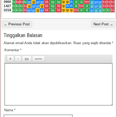
0960
kc
bs
bs
kc
gp
gj
gp
gp
kb
kp
kp
tp
tp
th
sl
sl
hm
gj
gp
gp
bs
bs
bs
1427
kc
kc
kc
bs
gj
gp
gp
gj
kb
kp
kb
tp
th
th
sl
hm
sl
gj
gp
gj
bs
bs
bs
0218
kc
kc
kc
bs
gp
gp
gj
gp
kb
kp
kb
tp
tp
tp
hm
sl
sl
gp
gj
gj
kc
kc
bs
← Previous Post
Next Post →
Tinggalkan Balasan
Alamat email Anda tidak akan dipublikasikan.
Ruas yang wajib ditandai
*
Komentar
*
Nama
*