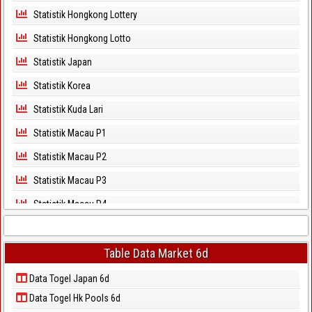
Statistik Hongkong Lottery
Statistik Hongkong Lotto
Statistik Japan
Statistik Korea
Statistik Kuda Lari
Statistik Macau P1
Statistik Macau P2
Statistik Macau P3
Statistik Macau P4
Statistik Macau P5
Statistik Magnum Cambodia
Table Data Market 6d
Statistik North Carolina Day
Data Togel Japan 6d
Data Togel Hk Pools 6d
Statistik North Carolina Evening