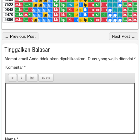
7522
bs
bs
kc
kc
gj
gj
gp
gp
kp
kp
tw
tp
th
tp
hm
sl
hm
gj
gj
gp
kc
bs
kc
0848
kc
bs
kc
bs
gp
gp
gp
gp
kb
kp
kb
tp
tp
th
hm
hm
hm
gp
gj
gj
bs
kc
kc
2470
kc
kc
bs
kc
gp
gp
gj
gp
kb
kb
kp
tp
th
th
hm
sl
sl
gp
gp
gj
bs
kc
bs
5806
bs
bs
kc
bs
gj
gp
gp
gp
kb
kp
kb
th
tp
tp
sl
hm
hm
gp
gp
gp
kc
bs
bs
← Previous Post
Next Post →
Tinggalkan Balasan
Alamat email Anda tidak akan dipublikasikan.
Ruas yang wajib ditandai
*
Komentar
*
Nama
*