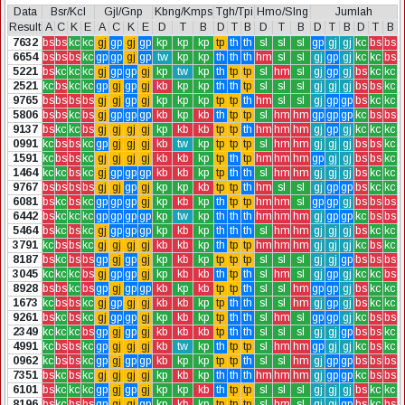
Data
Bsr/Kcl
Gjl/Gnp
Kbng/Kmps
Tgh/Tpi
Hmo/Slng
Jumlah
Result
A
C
K
E
A
C
K
E
D
T
B
D
T
B
D
T
B
D
T
B
D
T
B
7632
bs
bs
kc
kc
gj
gp
gj
gp
kp
kp
kp
tp
th
th
sl
sl
sl
gp
gj
gj
kc
bs
bs
6654
bs
bs
bs
kc
gp
gp
gj
gp
tw
kp
kp
th
th
th
hm
sl
sl
gj
gp
gj
kc
kc
bs
5221
bs
kc
kc
kc
gj
gp
gp
gj
kp
tw
kp
th
tp
tp
sl
hm
sl
gj
gp
gj
bs
kc
kc
2521
kc
bs
kc
kc
gp
gj
gp
gj
kb
kp
kp
th
th
tp
sl
sl
sl
gj
gj
gj
bs
bs
kc
9765
bs
bs
bs
bs
gj
gj
gp
gj
kp
kp
kp
tp
tp
th
hm
sl
sl
gj
gp
gp
bs
kc
kc
5806
bs
bs
kc
bs
gj
gp
gp
gp
kb
kp
kb
th
tp
tp
sl
hm
hm
gp
gp
gp
kc
bs
bs
9137
bs
kc
kc
bs
gj
gj
gj
gj
kp
kb
kb
tp
tp
th
hm
hm
hm
gj
gp
gj
kc
kc
kc
0991
kc
bs
bs
kc
gp
gj
gj
gj
kb
tw
kp
tp
tp
tp
sl
hm
hm
gj
gj
gj
bs
bs
kc
1591
kc
bs
bs
kc
gj
gj
gj
gj
kb
kb
kp
tp
th
tp
hm
hm
hm
gp
gj
gj
bs
bs
kc
1464
kc
kc
bs
kc
gj
gp
gp
gp
kb
kb
kp
tp
th
th
sl
hm
hm
gj
gj
gj
bs
kc
kc
9767
bs
bs
bs
bs
gj
gj
gp
gj
kp
kp
kb
tp
tp
th
hm
sl
sl
gj
gp
gp
bs
kc
kc
6081
bs
kc
bs
kc
gp
gp
gp
gj
kp
kb
kp
th
tp
tp
hm
hm
sl
gp
gp
gj
bs
bs
bs
6442
bs
kc
kc
kc
gp
gp
gp
gp
kp
tw
kp
th
th
th
hm
hm
hm
gj
gp
gp
kc
bs
bs
5464
bs
kc
bs
kc
gj
gp
gp
gp
kp
kb
kp
th
th
th
sl
hm
hm
gj
gj
gj
bs
kc
kc
3791
kc
bs
bs
kc
gj
gj
gj
gj
kb
kb
kp
th
tp
tp
hm
hm
hm
gj
gj
gj
kc
bs
kc
8187
bs
kc
bs
bs
gp
gj
gp
gj
kp
kb
kp
tp
tp
tp
sl
sl
sl
gj
gj
gp
bs
bs
bs
3045
kc
kc
kc
bs
gj
gp
gp
gj
kp
kb
kb
th
tp
th
sl
hm
sl
gj
gp
gj
kc
kc
bs
8928
bs
bs
kc
bs
gp
gj
gp
gp
kb
kp
kb
tp
tp
th
sl
sl
hm
gp
gp
gj
bs
kc
kc
1673
kc
bs
bs
kc
gj
gp
gj
gj
kb
kb
kp
tp
th
th
sl
sl
hm
gj
gp
gj
bs
kc
kc
9261
bs
kc
bs
kc
gj
gp
gp
gj
kp
kb
kp
tp
th
th
sl
hm
sl
gp
gp
gj
kc
bs
bs
2349
kc
kc
kc
bs
gp
gj
gp
gj
kb
kb
kb
tp
th
th
sl
sl
sl
gj
gj
gp
bs
bs
kc
4991
kc
bs
bs
kc
gp
gj
gj
gj
kb
tw
kp
th
tp
tp
sl
hm
hm
gp
gj
gj
kc
bs
kc
0962
kc
bs
bs
kc
gp
gj
gp
gp
kb
kp
kp
tp
tp
th
sl
sl
hm
gj
gp
gp
bs
bs
bs
7351
bs
kc
bs
kc
gj
gj
gj
gj
kp
kb
kp
th
th
th
hm
hm
hm
gj
gp
gp
kc
bs
bs
6101
bs
kc
kc
kc
gp
gj
gp
gj
kp
kp
kb
th
tp
tp
sl
sl
sl
gj
gj
gj
bs
kc
kc
8196
bs
kc
bs
bs
gp
gj
gj
gp
kp
kb
kp
tp
tp
tp
sl
hm
sl
gj
gj
gp
bs
kc
bs