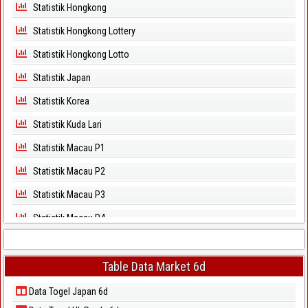
Statistik Hongkong
Statistik Hongkong Lottery
Statistik Hongkong Lotto
Statistik Japan
Statistik Korea
Statistik Kuda Lari
Statistik Macau P1
Statistik Macau P2
Statistik Macau P3
Statistik Macau P4
Statistik Macau P5
Statistik Magnum Cambodia
Table Data Market 6d
Statistik North Carolina Day
Data Togel Japan 6d