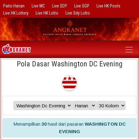
Paito Harian
Live MC
Live SDY
Live SGP
Live HK Pools
Live HK Lottery
Live HK Lotto
Live Sdy Lotto
Pola Dasar Washington DC Evening
Menampilkan
30
hasil dari pasaran
WASHINGTON DC
EVENING