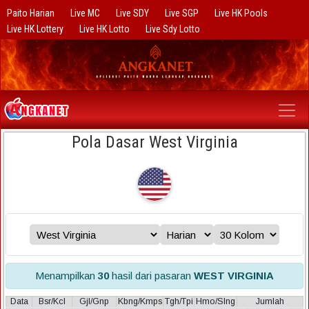
Paito Harian
Live MC
Live SDY
Live SGP
Live HK Pools
Live HK Lottery
Live HK Lotto
Live Sdy Lotto
Pola Dasar West Virginia
Menampilkan
30
hasil dari pasaran
WEST VIRGINIA
Data
Bsr/Kcl
Gjl/Gnp
Kbng/Kmps
Tgh/Tpi
Hmo/Slng
Jumlah