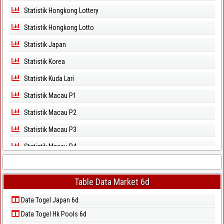
Statistik Hongkong Lottery
Statistik Hongkong Lotto
Statistik Japan
Statistik Korea
Statistik Kuda Lari
Statistik Macau P1
Statistik Macau P2
Statistik Macau P3
Statistik Macau P4
Statistik Macau P5
Statistik Magnum Cambodia
Table Data Market 6d
Statistik North Carolina Day
Data Togel Japan 6d
Data Togel Hk Pools 6d
Statistik North Carolina Evening