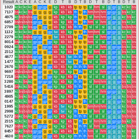
Result
A
C
K
E
A
C
K
E
D
T
B
D
T
B
D
T
B
D
T
B
D
T
B
1023
kc
kc
kc
kc
gj
gp
gp
gj
kp
kb
kb
tp
tp
tp
sl
hm
sl
gj
gp
gj
kc
kc
bs
7137
bs
kc
kc
bs
gj
gj
gj
gj
kp
kb
kb
th
tp
th
hm
hm
hm
gp
gp
gj
bs
kc
kc
4975
kc
bs
bs
bs
gp
gj
gj
gj
kb
kp
kp
th
tp
tp
sl
hm
hm
gp
gj
gj
kc
bs
kc
6857
bs
bs
bs
bs
gp
gp
gj
gj
kb
kp
kb
th
tp
th
hm
sl
hm
gj
gp
gj
bs
kc
kc
2709
kc
bs
kc
bs
gp
gj
gp
gj
kb
kp
kb
th
th
tp
sl
sl
sl
gj
gj
gj
bs
bs
bs
1132
kc
kc
kc
kc
gj
gj
gj
gp
tw
kb
kp
tp
tp
th
hm
hm
sl
gp
gp
gj
kc
kc
bs
2279
kc
kc
bs
bs
gp
gp
gj
gj
tw
kb
kb
tp
th
tp
hm
sl
hm
gp
gj
gj
kc
bs
bs
8014
bs
kc
kc
kc
gp
gp
gj
gp
kp
kb
kb
tp
tp
tp
hm
sl
sl
gp
gj
gj
bs
kc
bs
0924
kc
bs
kc
kc
gp
gj
gp
gp
kb
kp
kb
tp
tp
tp
sl
sl
hm
gj
gp
gp
bs
kc
bs
2312
kc
kc
kc
kc
gp
gj
gj
gp
kb
kp
kb
tp
th
tp
sl
hm
sl
gj
gp
gj
bs
kc
kc
4677
kc
bs
bs
bs
gp
gp
gj
gj
kb
kb
tw
th
th
tp
hm
sl
hm
gj
gp
gj
kc
kc
bs
1477
kc
kc
bs
bs
gj
gp
gj
gj
kb
kb
tw
tp
th
tp
sl
sl
hm
gj
gp
gj
bs
kc
bs
2670
kc
bs
bs
kc
gp
gp
gj
gp
kb
kb
kp
th
th
th
hm
sl
sl
gp
gp
gj
bs
kc
bs
9697
bs
bs
bs
bs
gj
gp
gj
gj
kp
kb
kp
tp
th
tp
sl
sl
hm
gp
gp
gj
bs
bs
bs
7218
bs
kc
kc
bs
gj
gp
gj
gp
kp
kp
kb
th
tp
tp
sl
sl
sl
gj
gj
gj
bs
kc
bs
3280
kc
kc
bs
kc
gj
gp
gp
gp
kp
kb
kp
th
th
tp
sl
hm
hm
gj
gj
gp
bs
kc
bs
5416
bs
kc
kc
bs
gj
gp
gj
gp
kp
kp
kb
th
th
tp
sl
sl
sl
gj
gj
gj
bs
bs
bs
3897
kc
bs
bs
bs
gj
gp
gj
gj
kb
kb
kp
th
tp
tp
sl
sl
hm
gp
gp
gj
kc
bs
bs
4905
kc
bs
kc
bs
gp
gj
gp
gj
kb
kp
kb
th
tp
tp
sl
sl
sl
gp
gj
gj
kc
bs
bs
0147
kc
kc
kc
bs
gp
gj
gp
gj
kb
kb
kb
tp
tp
th
sl
sl
sl
gj
gj
gp
kc
bs
kc
1995
kc
bs
bs
bs
gj
gj
gj
gj
kb
tw
kp
tp
tp
tp
hm
hm
hm
gj
gj
gj
kc
bs
bs
2998
kc
bs
bs
bs
gp
gj
gj
gp
kb
tw
kp
th
tp
tp
sl
hm
sl
gp
gj
gp
kc
bs
bs
5272
bs
kc
bs
kc
gj
gp
gj
gp
kp
kb
kp
th
th
th
sl
sl
sl
gj
gj
gj
bs
bs
bs
2315
kc
kc
kc
bs
gp
gj
gj
gj
kb
kp
kb
tp
th
tp
sl
hm
hm
gj
gp
gp
bs
kc
bs
7627
bs
bs
kc
bs
gj
gp
gp
gj
kp
kp
kb
tp
th
th
sl
hm
sl
gp
gp
gj
kc
bs
bs
8457
bs
kc
bs
bs
gp
gp
gj
gj
kp
kb
kb
tp
th
th
hm
sl
hm
gj
gj
gj
kc
bs
kc
4630
kc
bs
kc
kc
gp
gp
gj
gp
kb
kp
kp
th
th
th
hm
sl
sl
gj
gj
gj
kc
bs
kc