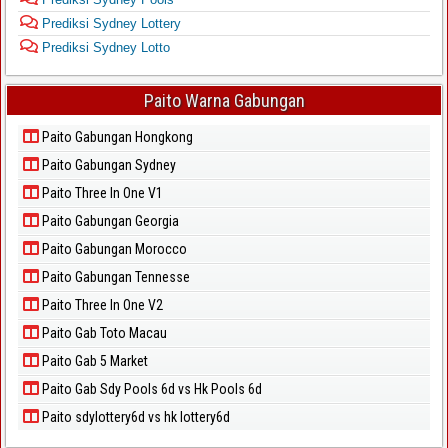
Prediksi Sydney Lottery
Prediksi Sydney Lotto
Paito Warna Gabungan
Paito Gabungan Hongkong
Paito Gabungan Sydney
Paito Three In One V1
Paito Gabungan Georgia
Paito Gabungan Morocco
Paito Gabungan Tennesse
Paito Three In One V2
Paito Gab Toto Macau
Paito Gab 5 Market
Paito Gab Sdy Pools 6d vs Hk Pools 6d
Paito sdylottery6d vs hk lottery6d