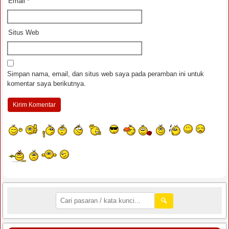
Email
*
Situs Web
Simpan nama, email, dan situs web saya pada peramban ini untuk
komentar saya berikutnya.
🔍