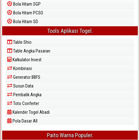
Bola Hitam SGP
Bola Hitam PCSO
Bola Hitam SD
Tools Aplikasi Togel.
Table Shio
Table Angka Pasaran
Kalkulator Invest
Kombinasi
Generator BBFS
Susun Data
Pembalik Angka
Toto Conferter
Kalender Togel Abadi
Pola Dasar All
Paito Warna Populer.