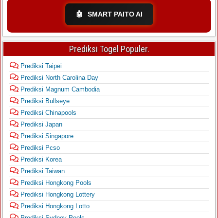
🤖
SMART PAITO AI
Prediksi Togel Populer.
Prediksi Taipei
Prediksi North Carolina Day
Prediksi Magnum Cambodia
Prediksi Bullseye
Prediksi Chinapools
Prediksi Japan
Prediksi Singapore
Prediksi Pcso
Prediksi Korea
Prediksi Taiwan
Prediksi Hongkong Pools
Prediksi Hongkong Lottery
Prediksi Hongkong Lotto
Prediksi Sydney Pools