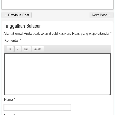
← Previous Post
Next Post →
Tinggalkan Balasan
Alamat email Anda tidak akan dipublikasikan.
Ruas yang wajib ditandai
*
Komentar
*
Nama
*