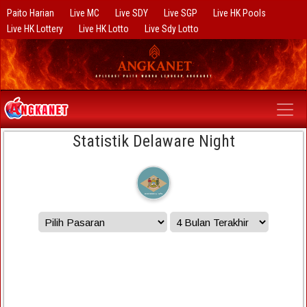
Paito Harian
Live MC
Live SDY
Live SGP
Live HK Pools
Live HK Lottery
Live HK Lotto
Live Sdy Lotto
Statistik Delaware Night