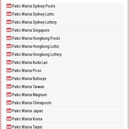
Paito Warna Sydney Pools
Paito Warna Sydney Lotto
Paito Warna Sydney Lottery
Paito Warna Singapore
Paito Warna Hongkong Pools
Paito Warna Hongkong Lotto
Paito Warna Hongkong Lottery
Paito Warna Kuda Lari
Paito Warna Pcso
Paito Warna Bullseye
Paito Warna Taiwan
Paito Warna Magnum
Paito Warna Chinapools
Paito Warna Japan
Paito Warna Korea
Paito Warna Taipei