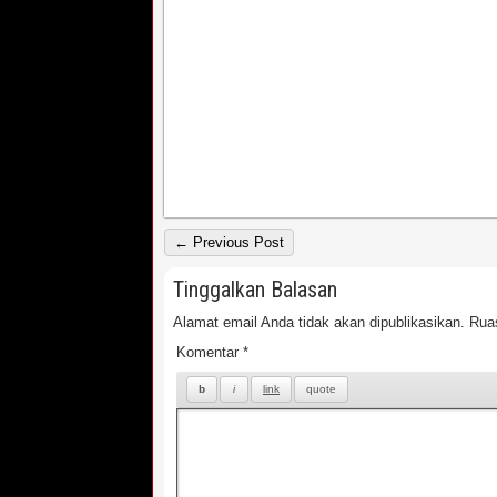
← Previous Post
Tinggalkan Balasan
Alamat email Anda tidak akan dipublikasikan.
Ruas
Komentar
*