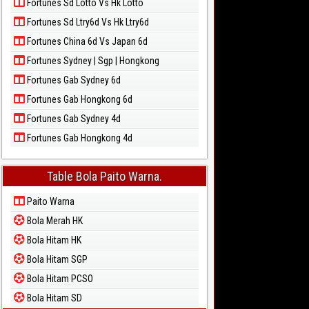
Fortunes Sd Lotto Vs Hk Lotto
Fortunes Sd Ltry6d Vs Hk Ltry6d
Fortunes China 6d Vs Japan 6d
Fortunes Sydney | Sgp | Hongkong
Fortunes Gab Sydney 6d
Fortunes Gab Hongkong 6d
Fortunes Gab Sydney 4d
Fortunes Gab Hongkong 4d
Table Bola Paito Warna.
Paito Warna
Bola Merah HK
Bola Hitam HK
Bola Hitam SGP
Bola Hitam PCSO
Bola Hitam SD