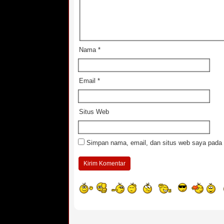
Nama
*
Email
*
Situs Web
Simpan nama, email, dan situs web saya pada 