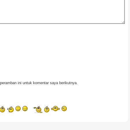
peramban ini untuk komentar saya berikutnya.