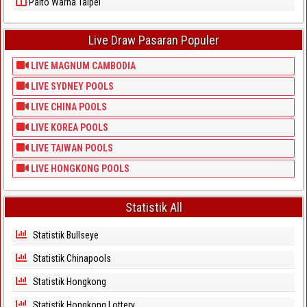
Paito Warna Taipei
Live Draw Pasaran Populer
LIVE MAGNUM CAMBODIA
LIVE SYDNEY POOLS
LIVE CHINA POOLS
LIVE KOREA POOLS
LIVE TAIWAN POOLS
LIVE HONGKONG POOLS
Statistik All
Statistik Bullseye
Statistik Chinapools
Statistik Hongkong
Statistik Hongkong Lottery