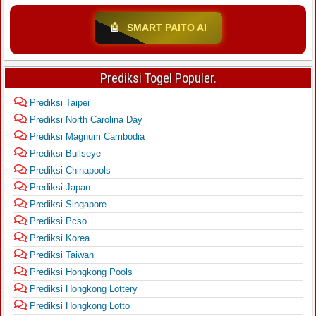
🤖
SMART PAITO AI
Prediksi Togel Populer.
Prediksi Taipei
Prediksi North Carolina Day
Prediksi Magnum Cambodia
Prediksi Bullseye
Prediksi Chinapools
Prediksi Japan
Prediksi Singapore
Prediksi Pcso
Prediksi Korea
Prediksi Taiwan
Prediksi Hongkong Pools
Prediksi Hongkong Lottery
Prediksi Hongkong Lotto