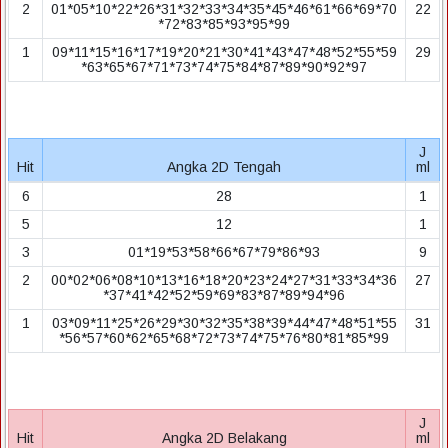
2
01*05*10*22*26*31*32*33*34*35*45*46*61*66*69*70
22
*72*83*85*93*95*99
1
09*11*15*16*17*19*20*21*30*41*43*47*48*52*55*59
29
*63*65*67*71*73*74*75*84*87*89*90*92*97
J
Hit
Angka 2D Tengah
ml
6
28
1
5
12
1
3
01*19*53*58*66*67*79*86*93
9
2
00*02*06*08*10*13*16*18*20*23*24*27*31*33*34*36
27
*37*41*42*52*59*69*83*87*89*94*96
1
03*09*11*25*26*29*30*32*35*38*39*44*47*48*51*55
31
*56*57*60*62*65*68*72*73*74*75*76*80*81*85*99
J
Hit
Angka 2D Belakang
ml