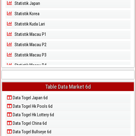
Statistik Japan
Statistik Korea
Statistik Kuda Lari
Statistik Macau P1
Statistik Macau P2
Statistik Macau P3
Statistik Macau P4
Statistik Macau P5
Statistik Magnum Cambodia
Table Data Market 6d
Statistik North Carolina Day
Data Togel Japan 6d
Data Togel Hk Pools 6d
Statistik North Carolina Evening
Data Togel Hk Lottery 6d
Statistik Pcso
Data Togel China 6d
Statistik Sao Paulo
Data Togel Bullseye 6d