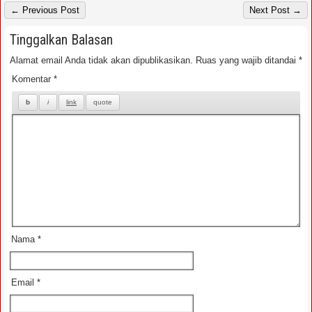
← Previous Post
Next Post →
Tinggalkan Balasan
Alamat email Anda tidak akan dipublikasikan.
Ruas yang wajib ditandai
*
Komentar
*
Nama
*
Email
*