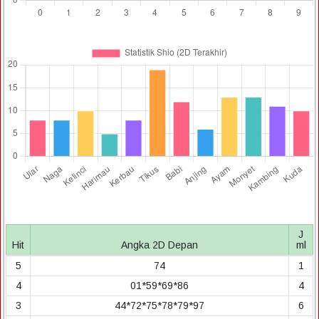
J
Hit
Angka 2D Depan
ml
5
74
1
4
01*59*69*86
4
3
44*72*75*78*79*97
6