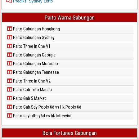
Prediksi Sydney Lotto
Paito Warna Gabungan
Paito Gabungan Hongkong
Paito Gabungan Sydney
Paito Three In One V1
Paito Gabungan Georgia
Paito Gabungan Morocco
Paito Gabungan Tennesse
Paito Three In One V2
Paito Gab Toto Macau
Paito Gab 5 Market
Paito Gab Sdy Pools 6d vs Hk Pools 6d
Paito sdylottery6d vs hk lottery6d
Bola Fortunes Gabungan