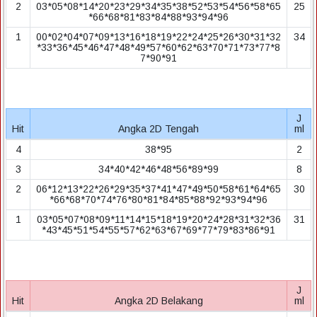
2
03*05*08*14*20*23*29*34*35*38*52*53*54*56*58*65
25
*66*68*81*83*84*88*93*94*96
1
00*02*04*07*09*13*16*18*19*22*24*25*26*30*31*32
34
*33*36*45*46*47*48*49*57*60*62*63*70*71*73*77*8
7*90*91
J
Hit
Angka 2D Tengah
ml
4
38*95
2
3
34*40*42*46*48*56*89*99
8
2
06*12*13*22*26*29*35*37*41*47*49*50*58*61*64*65
30
*66*68*70*74*76*80*81*84*85*88*92*93*94*96
1
03*05*07*08*09*11*14*15*18*19*20*24*28*31*32*36
31
*43*45*51*54*55*57*62*63*67*69*77*79*83*86*91
J
Hit
Angka 2D Belakang
ml