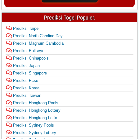
Prediksi Togel Populer.
Prediksi Taipei
Prediksi North Carolina Day
Prediksi Magnum Cambodia
Prediksi Bullseye
Prediksi Chinapools
Prediksi Japan
Prediksi Singapore
Prediksi Pcso
Prediksi Korea
Prediksi Taiwan
Prediksi Hongkong Pools
Prediksi Hongkong Lottery
Prediksi Hongkong Lotto
Prediksi Sydney Pools
Prediksi Sydney Lottery