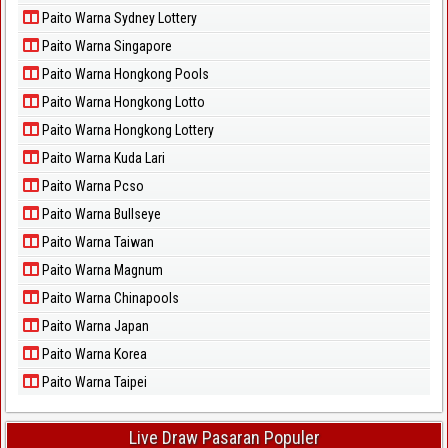
Paito Warna Sydney Lottery
Paito Warna Singapore
Paito Warna Hongkong Pools
Paito Warna Hongkong Lotto
Paito Warna Hongkong Lottery
Paito Warna Kuda Lari
Paito Warna Pcso
Paito Warna Bullseye
Paito Warna Taiwan
Paito Warna Magnum
Paito Warna Chinapools
Paito Warna Japan
Paito Warna Korea
Paito Warna Taipei
Live Draw Pasaran Populer