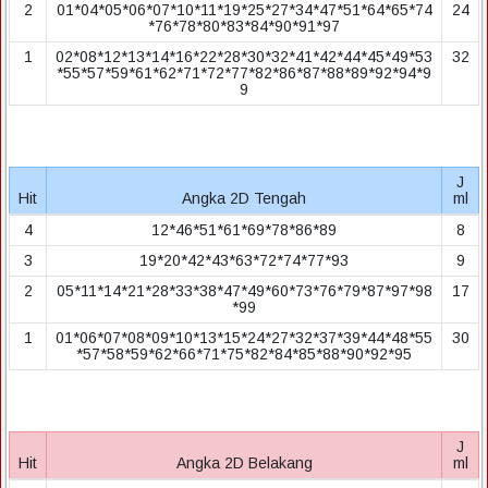
2
01*04*05*06*07*10*11*19*25*27*34*47*51*64*65*74
24
*76*78*80*83*84*90*91*97
1
02*08*12*13*14*16*22*28*30*32*41*42*44*45*49*53
32
*55*57*59*61*62*71*72*77*82*86*87*88*89*92*94*9
9
J
Hit
Angka 2D Tengah
ml
4
12*46*51*61*69*78*86*89
8
3
19*20*42*43*63*72*74*77*93
9
2
05*11*14*21*28*33*38*47*49*60*73*76*79*87*97*98
17
*99
1
01*06*07*08*09*10*13*15*24*27*32*37*39*44*48*55
30
*57*58*59*62*66*71*75*82*84*85*88*90*92*95
J
Hit
Angka 2D Belakang
ml