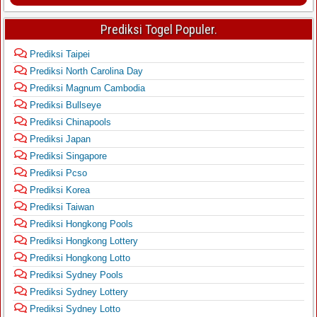
Prediksi Togel Populer.
Prediksi Taipei
Prediksi North Carolina Day
Prediksi Magnum Cambodia
Prediksi Bullseye
Prediksi Chinapools
Prediksi Japan
Prediksi Singapore
Prediksi Pcso
Prediksi Korea
Prediksi Taiwan
Prediksi Hongkong Pools
Prediksi Hongkong Lottery
Prediksi Hongkong Lotto
Prediksi Sydney Pools
Prediksi Sydney Lottery
Prediksi Sydney Lotto