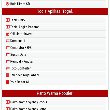
Bola Hitam SD
Tools Aplikasi Togel.
Table Shio
Table Angka Pasaran
Kalkulator Invest
Kombinasi
Generator BBFS
Susun Data
Pembalik Angka
Toto Conferter
Kalender Togel Abadi
Pola Dasar All
Paito Warna Populer.
Paito Warna Sydney Pools
Paito Warna Sydney Lotto