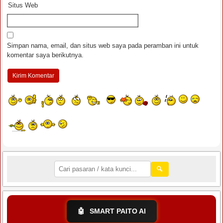
Situs Web
Simpan nama, email, dan situs web saya pada peramban ini untuk
komentar saya berikutnya.
🔍
🤖
SMART PAITO AI