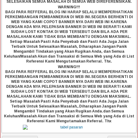
SELESAIKAN SEMUA MASALAH DI SEMUA WEB DIREFERENSIKAN.
WARNING!!!
BAGI PARA REFFERAL BLOG INI HARAP SELALU MEMPERHATIKAN
PERKEMBANGAN PEMBANNERAN DI WEB INI.SEGERA BERHENTI DI
WEB YANG KAMI COPOT BANNER NYA DARI WEB INI KARENA
DENGAN ADA NYA PELEPASAN BANNER DI WEB INI BERARTI KAMI
SUDAH LOST KONTAK DI WEB TERSEBUT DAN BILA ADA PER
MASALAHAN KAMI TIDAK BISA MEMBANTU DENGAN MAKSIMAL.
Setiap Masalah Pasti Ada Penyebab dan Pasti Ada Juga Jalan
Terbaik Untuk Selesaikan Masalah, Diharapkan Jangan Panik
Mengambil Tindakan yang Akan Rugikan Anda, dan Semua
Keluhan/Masalah Akun dan Transaksi di Semua Web yang Ada di List
Referensi Kami Mengutamakan Referral. Thx.
WARNING!!!
BAGI PARA REFFERAL BLOG INI HARAP SELALU MEMPERHATIKAN
PERKEMBANGAN PEMBANNERAN DI WEB INI.SEGERA BERHENTI DI
WEB YANG KAMI COPOT BANNER NYA DARI WEB INI.KARENA
DENGAN ADA NYA PELEPASAN BANNER DI WEB INI BERARTI KAMI
SUDAH LOST KONTAK DI WEB TERSEBUT.DAN BILA ADA PER
MASALAHAN KAMI TIDAK BISA MEMBANTU DENGAN MAKSIMAL.
Setiap Masalah Pasti Ada Penyebab dan Pasti Ada Juga Jalan
Terbaik Untuk Selesaikan Masalah,.Diharapkan Jangan Panik
Mengambil Tindakan yang Akan Rugikan Anda.dan Semua
Keluhan/Masalah Akun dan Transaksi di Semua Web yang Ada di List
Referensi Kami Mengutamakan Referral. Thx