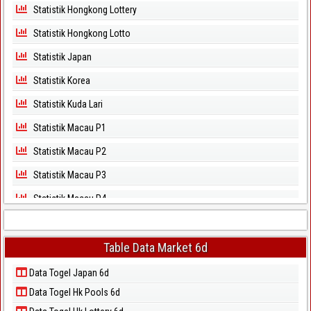
Statistik Hongkong Lottery
Statistik Hongkong Lotto
Statistik Japan
Statistik Korea
Statistik Kuda Lari
Statistik Macau P1
Statistik Macau P2
Statistik Macau P3
Statistik Macau P4
Statistik Macau P5
Statistik Magnum Cambodia
Table Data Market 6d
Statistik North Carolina Day
Data Togel Japan 6d
Data Togel Hk Pools 6d
Statistik North Carolina Evening