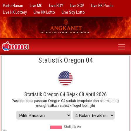
Paito Harian
Live MC
Live SDY
Live SGP
Live HK Pools
Live HK Lottery
Live HK Lotto
Live Sdy Lotto
Statistik Oregon 04
Statistik Oregon 04 Sejak 08 April 2026
Pastikan data pasaran Oregon 04 sudah terupdate dan akurat untuk
menghasilkan statistik Togel lebih jitu