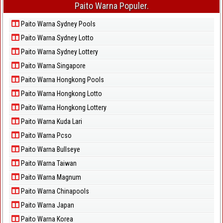
Paito Warna Populer.
Paito Warna Sydney Pools
Paito Warna Sydney Lotto
Paito Warna Sydney Lottery
Paito Warna Singapore
Paito Warna Hongkong Pools
Paito Warna Hongkong Lotto
Paito Warna Hongkong Lottery
Paito Warna Kuda Lari
Paito Warna Pcso
Paito Warna Bullseye
Paito Warna Taiwan
Paito Warna Magnum
Paito Warna Chinapools
Paito Warna Japan
Paito Warna Korea