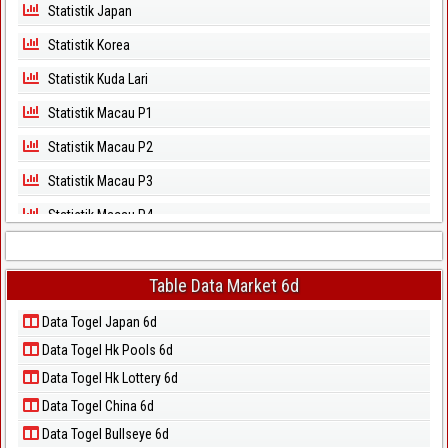
Statistik Japan
Statistik Korea
Statistik Kuda Lari
Statistik Macau P1
Statistik Macau P2
Statistik Macau P3
Statistik Macau P4
Statistik Macau P5
Statistik Magnum Cambodia
Table Data Market 6d
Statistik North Carolina Day
Data Togel Japan 6d
Data Togel Hk Pools 6d
Statistik North Carolina Evening
Data Togel Hk Lottery 6d
Statistik Pcso
Data Togel China 6d
Statistik Sao Paulo
Data Togel Bullseye 6d