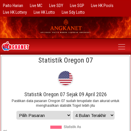
Paito Harian
Live MC
Live SDY
Live SGP
Live HK Pools
Live HK Lottery
Live HK Lotto
Live Sdy Lotto
Statistik Oregon 07
Statistik Oregon 07 Sejak 09 April 2026
Pastikan data pasaran Oregon 07 sudah terupdate dan akurat untuk
menghasilkan statistik Togel lebih jitu