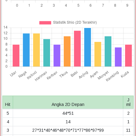
J
Hit
Angka 2D Depan
ml
5
44*51
2
4
14
1
3
27*31*40*46*48*70*71*77*86*97*99
11